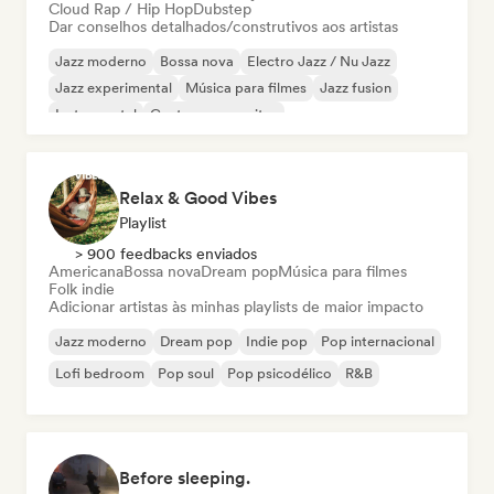
Cloud Rap / Hip Hop
Dubstep
Dar conselhos detalhados/construtivos aos artistas
Jazz moderno
Bossa nova
Electro Jazz / Nu Jazz
Jazz experimental
Música para filmes
Jazz fusion
Instrumental
Cantor-compositor
Relax & Good Vibes
Playlist
> 900 feedbacks enviados
Americana
Bossa nova
Dream pop
Música para filmes
Folk indie
Adicionar artistas às minhas playlists de maior impacto
Jazz moderno
Dream pop
Indie pop
Pop internacional
Lofi bedroom
Pop soul
Pop psicodélico
R&B
Before sleeping.