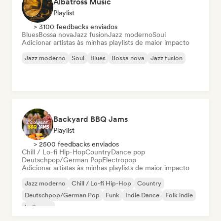
Albatross Music
Playlist
> 3100 feedbacks enviados
Blues
Bossa nova
Jazz fusion
Jazz moderno
Soul
Adicionar artistas às minhas playlists de maior impacto
Jazz moderno
Soul
Blues
Bossa nova
Jazz fusion
Backyard BBQ Jams
Playlist
> 2500 feedbacks enviados
Chill / Lo-fi Hip-Hop
Country
Dance pop
Deutschpop/German Pop
Electropop
Adicionar artistas às minhas playlists de maior impacto
Jazz moderno
Chill / Lo-fi Hip-Hop
Country
Deutschpop/German Pop
Funk
Indie Dance
Folk indie
Indie pop