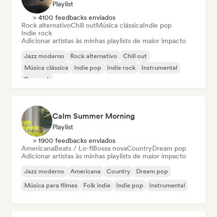
Playlist
> 4100 feedbacks enviados
Rock alternativo
Chill out
Música clássica
Indie pop
Indie rock
Adicionar artistas às minhas playlists de maior impacto
Jazz moderno
Rock alternativo
Chill out
Música clássica
Indie pop
Indie rock
Instrumental
Pop rock
Calm Summer Morning
Playlist
> 1900 feedbacks enviados
Americana
Beats / Lo-fi
Bossa nova
Country
Dream pop
Adicionar artistas às minhas playlists de maior impacto
Jazz moderno
Americana
Country
Dream pop
Música para filmes
Folk indie
Indie pop
Instrumental