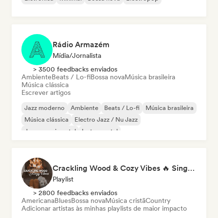
Rádio Armazém
Mídia/Jornalista
> 3500 feedbacks enviados
Ambiente
Beats / Lo-fi
Bossa nova
Música brasileira
Música clássica
Escrever artigos
Jazz moderno
Ambiente
Beats / Lo-fi
Música brasileira
Música clássica
Electro Jazz / Nu Jazz
Jazz experimental
Instrumental
Crackling Wood & Cozy Vibes 🔥 Singer-Songwriter, Dream Pop & Bedroom Pop
Playlist
> 2800 feedbacks enviados
Americana
Blues
Bossa nova
Música cristã
Country
Adicionar artistas às minhas playlists de maior impacto