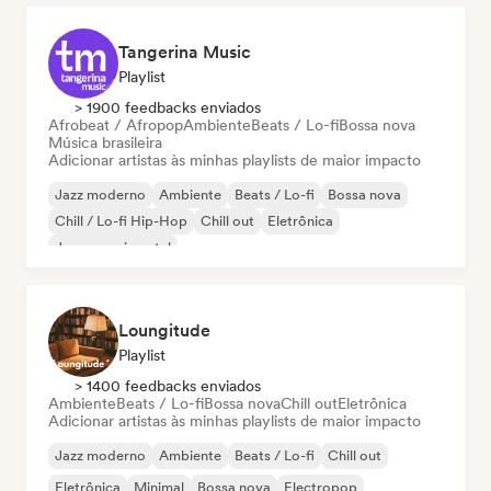
Tangerina Music
Playlist
> 1900 feedbacks enviados
Afrobeat / Afropop
Ambiente
Beats / Lo-fi
Bossa nova
Música brasileira
Adicionar artistas às minhas playlists de maior impacto
Jazz moderno
Ambiente
Beats / Lo-fi
Bossa nova
Chill / Lo-fi Hip-Hop
Chill out
Eletrônica
Jazz experimental
Loungitude
Playlist
> 1400 feedbacks enviados
Ambiente
Beats / Lo-fi
Bossa nova
Chill out
Eletrônica
Adicionar artistas às minhas playlists de maior impacto
Jazz moderno
Ambiente
Beats / Lo-fi
Chill out
Eletrônica
Minimal
Bossa nova
Electropop