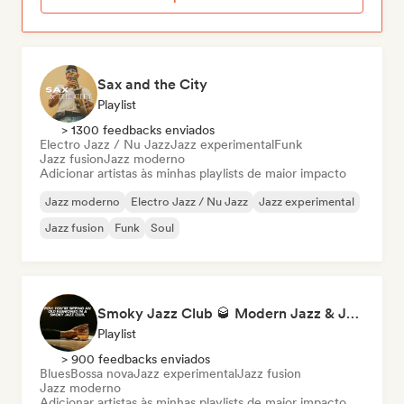
Sax and the City
Playlist
> 1300 feedbacks enviados
Electro Jazz / Nu Jazz
Jazz experimental
Funk
Jazz fusion
Jazz moderno
Adicionar artistas às minhas playlists de maior impacto
Jazz moderno
Electro Jazz / Nu Jazz
Jazz experimental
Jazz fusion
Funk
Soul
Smoky Jazz Club 🥃 Modern Jazz & Jazz Fusion to Sip an Old Fashioned to
Playlist
> 900 feedbacks enviados
Blues
Bossa nova
Jazz experimental
Jazz fusion
Jazz moderno
Adicionar artistas às minhas playlists de maior impacto