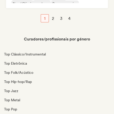
Neo / Clássico moderno
Pop progressivo
Rock progressivo
1
2
3
4
Curadores/profissionais por género
Top Clássico/Instrumental
Top Eletrônica
Top Folk/Acústico
Top Hip-hop/Rap
Top Jazz
Top Metal
Top Pop