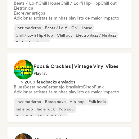
Beats / Lo-fi
Chill House
Chill / Lo-fi Hip-Hop
Chill out
Eletrônica
Escrever artigos
Adicionar artistas às minhas playlists de maior impacto
Jazz moderno
Beats / Lo-fi
Chill House
Chill / Lo-fi Hip-Hop
Chill out
Electro Jazz / Nu Jazz
Funk
Jazz fusion
Pops & Crackles | Vintage Vinyl Vibes
Playlist
> 2000 feedbacks enviados
Blues
Bossa nova
Sertanejo brasileiro
Disco
Funk
Adicionar artistas às minhas playlists de maior impacto
Jazz moderno
Bossa nova
Hip-hop
Folk indie
Indie pop
Indie rock
Pop soul
Rock & Roll / Rock Clássico