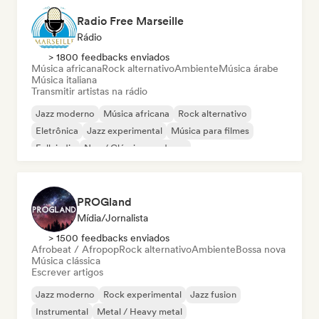
Radio Free Marseille
Rádio
> 1800 feedbacks enviados
Música africana
Rock alternativo
Ambiente
Música árabe
Música italiana
Transmitir artistas na rádio
Jazz moderno
Música africana
Rock alternativo
Eletrônica
Jazz experimental
Música para filmes
Folk indie
Neo / Clássico moderno
PROGland
Mídia/Jornalista
> 1500 feedbacks enviados
Afrobeat / Afropop
Rock alternativo
Ambiente
Bossa nova
Música clássica
Escrever artigos
Jazz moderno
Rock experimental
Jazz fusion
Instrumental
Metal / Heavy metal