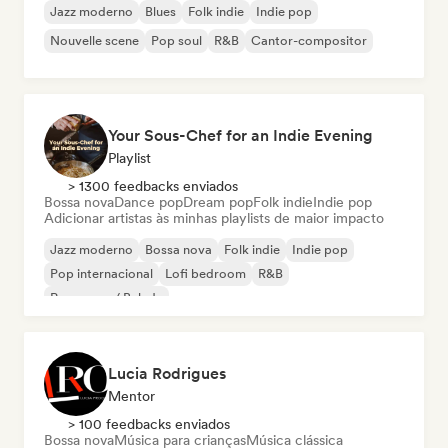
Jazz moderno
Blues
Folk indie
Indie pop
Nouvelle scene
Pop soul
R&B
Cantor-compositor
Your Sous-Chef for an Indie Evening
Playlist
> 1300 feedbacks enviados
Bossa nova
Dance pop
Dream pop
Folk indie
Indie pop
Adicionar artistas às minhas playlists de maior impacto
Jazz moderno
Bossa nova
Folk indie
Indie pop
Pop internacional
Lofi bedroom
R&B
Pop suave / Balada
Lucia Rodrigues
Mentor
> 100 feedbacks enviados
Bossa nova
Música para crianças
Música clássica