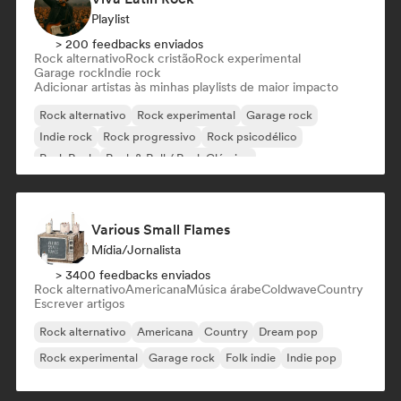
Playlist
> 200 feedbacks enviados
Rock alternativo
Rock cristão
Rock experimental
Garage rock
Indie rock
Adicionar artistas às minhas playlists de maior impacto
Rock alternativo
Rock experimental
Garage rock
Indie rock
Rock progressivo
Rock psicodélico
Punk Rock
Rock & Roll / Rock Clássico
Various Small Flames
Mídia/Jornalista
> 3400 feedbacks enviados
Rock alternativo
Americana
Música árabe
Coldwave
Country
Escrever artigos
Rock alternativo
Americana
Country
Dream pop
Rock experimental
Garage rock
Folk indie
Indie pop