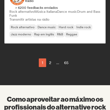
Rádio
> 6200 feedbacks enviados
Rock alternativo
Música italiana
Dance music
Drum and Bass
Funk
Transmitir artistas na rádio
Rock alternativo
Dance music
Hard rock
Indie rock
Jazz moderno
Rap em inglês
R&B
Reggae
1
2
...
65
Como aproveitar ao máximo os
profissionais do alternative rock