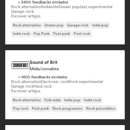
> 5400 feedbacks enviados
Rock alternativo
Ambiente
Dream pop
Jazz experimental
Garage rock
Escrever artigos
Rock alternativo
Dream pop
Garage rock
Indie pop
Indie rock
Pop Punk
Post punk
Post rock
Sound of Brit
Mídia/Jornalista
> 1400 feedbacks enviados
Rock alternativo
Electronic rock
Rock experimental
Garage rock
Hard rock
Escrever artigos
Rock alternativo
Folk indie
Indie pop
Indie rock
Pop rock
Post punk
Rock progressivo
Rock psicodélico