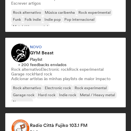
Escrever artigos
Rock alternativo
Música caribenha
Rock experimental
Funk
Folk indie
Indie pop
Pop internacional
Metal / Heavy metal
NOVO
GYM Beast
Playlist
> 200 feedbacks enviados
Rock alternativo
Electronic rock
Rock experimental
Garage rock
Hard rock
Adicionar artistas às minhas playlists de maior impacto
Rock alternativo
Electronic rock
Rock experimental
Garage rock
Hard rock
Indie rock
Metal / Heavy metal
New wave
Radio Città Fujiko 103.1 FM