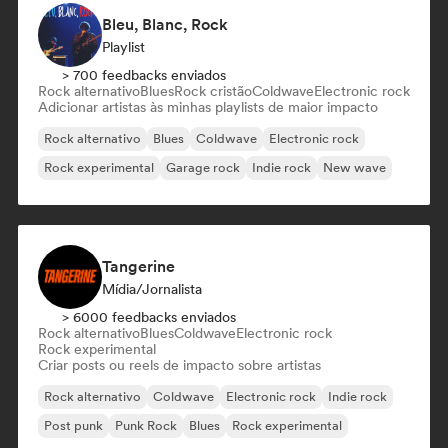
Bleu, Blanc, Rock
Playlist
> 700 feedbacks enviados
Rock alternativo
Blues
Rock cristão
Coldwave
Electronic rock
Adicionar artistas às minhas playlists de maior impacto
Rock alternativo
Blues
Coldwave
Electronic rock
Rock experimental
Garage rock
Indie rock
New wave
Tangerine
Mídia/Jornalista
> 6000 feedbacks enviados
Rock alternativo
Blues
Coldwave
Electronic rock
Rock experimental
Criar posts ou reels de impacto sobre artistas
Rock alternativo
Coldwave
Electronic rock
Indie rock
Post punk
Punk Rock
Blues
Rock experimental