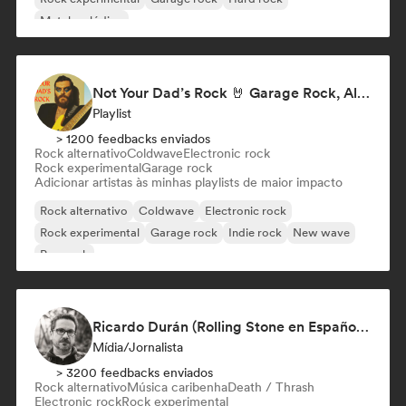
Metal melódico
Not Your Dad’s Rock 🤘 Garage Rock, Alt-Rock & Indie Anthems
Playlist
> 1200 feedbacks enviados
Rock alternativo
Coldwave
Electronic rock
Rock experimental
Garage rock
Adicionar artistas às minhas playlists de maior impacto
Rock alternativo
Coldwave
Electronic rock
Rock experimental
Garage rock
Indie rock
New wave
Pop rock
Ricardo Durán (Rolling Stone en Español-Editor-in-chief)
Mídia/Jornalista
> 3200 feedbacks enviados
Rock alternativo
Música caribenha
Death / Thrash
Electronic rock
Rock experimental