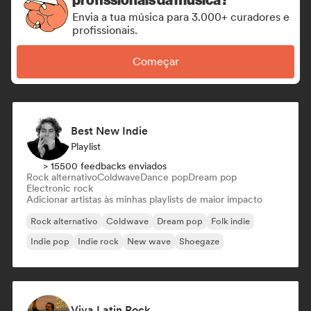
Envia a tua música para 3.000+ curadores e
profissionais.
Começar
Best New Indie
Playlist
> 15500 feedbacks enviados
Rock alternativo
Coldwave
Dance pop
Dream pop
Electronic rock
Adicionar artistas às minhas playlists de maior impacto
Rock alternativo
Coldwave
Dream pop
Folk indie
Indie pop
Indie rock
New wave
Shoegaze
Viva Latin Rock