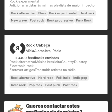
Rock experimental
Adicionar artistas às minhas playlists de maior impacto
Rock alternativo
Blues
Rock experimental
Hard rock
New wave
Post rock
Rock progressivo
Punk Rock
Rock Cabeça
Mídia/Jornalista, Rádio
> 4400 feedbacks enviados
Rock alternativo
Música brasileira
Country
Dubstep
Electronic rock
Escrever artigos
Transmitir artistas na rádio
Rock alternativo
Hard rock
Folk indie
Indie pop
Indie rock
Pop rock
Post punk
Post rock
Queres contactar estes
profissionais da música?