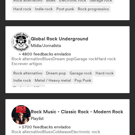
Rock alternativo
Blues
Electronic rock
Garage rock
Hard rock
Indie rock
Post punk
Rock progressivo
Global Rock Underground
Mídia/Jornalista
> 4800 feedbacks enviados
Rock alternativo
Blues
Dream pop
Garage rock
Hard rock
Escrever artigos
Rock alternativo
Dream pop
Garage rock
Hard rock
Indie rock
Metal / Heavy metal
Pop Punk
Rock psicodélico
Rock Music - Classic Rock - Modern Rock
Playlist
> 5700 feedbacks enviados
Rock alternativo
Blues
Coldwave
Electronic rock