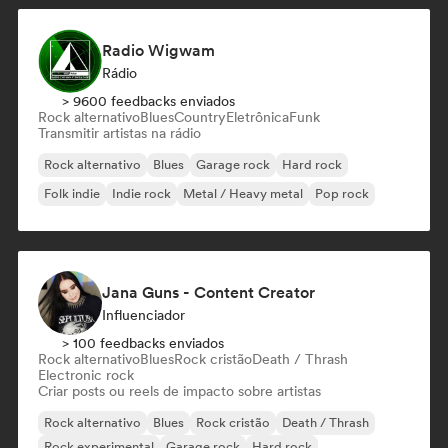
Radio Wigwam
Rádio
> 9600 feedbacks enviados
Rock alternativo
Blues
Country
Eletrônica
Funk
Transmitir artistas na rádio
Rock alternativo
Blues
Garage rock
Hard rock
Folk indie
Indie rock
Metal / Heavy metal
Pop rock
Jana Guns - Content Creator
Influenciador
> 100 feedbacks enviados
Rock alternativo
Blues
Rock cristão
Death / Thrash
Electronic rock
Criar posts ou reels de impacto sobre artistas
Rock alternativo
Blues
Rock cristão
Death / Thrash
Rock experimental
Garage rock
Hard rock