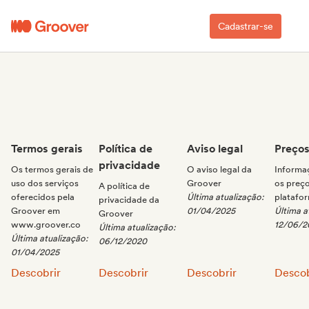
Cadastrar-se
Termos gerais
Política de
Aviso legal
Preço
privacidade
Os termos gerais de
O aviso legal da
Informa
uso dos serviços
Groover
os preço
A política de
oferecidos pela
Última atualização:
platafo
privacidade da
Groover em
01/04/2025
Última a
Groover
www.groover.co
12/06/2
Última atualização:
Última atualização:
06/12/2020
01/04/2025
Termos gerais:
Política de privacidade:
Aviso legal:
Preços
Descobrir
Descobrir
Descobrir
Descob