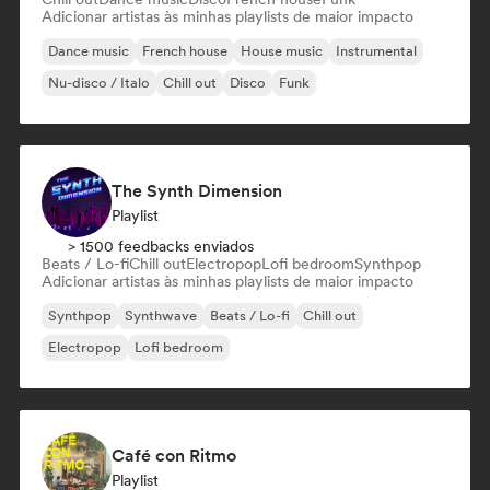
Adicionar artistas às minhas playlists de maior impacto
Dance music
French house
House music
Instrumental
Nu-disco / Italo
Chill out
Disco
Funk
The Synth Dimension
Playlist
> 1500 feedbacks enviados
Beats / Lo-fi
Chill out
Electropop
Lofi bedroom
Synthpop
Adicionar artistas às minhas playlists de maior impacto
Synthpop
Synthwave
Beats / Lo-fi
Chill out
Electropop
Lofi bedroom
Café con Ritmo
Playlist