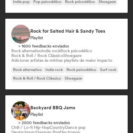
Indie pop
Pop psicodélico
Rock psicodélico
Shoegaze
Rock for Salted Hair & Sandy Toes
Playlist
> 1600 feedbacks enviados
Rock alternativo
Indie rock
Rock psicodélico
Rock & Roll / Rock Clássico
Shoegaze
Adicionar artistas às minhas playlists de maior impacto
Rock alternativo
Indie rock
Rock psicodélico
Surf rock
Rock & Roll / Rock Clássico
Shoegaze
Backyard BBQ Jams
Playlist
> 2500 feedbacks enviados
Chill / Lo-fi Hip-Hop
Country
Dance pop
Deutschpop/German Pop
Electropop