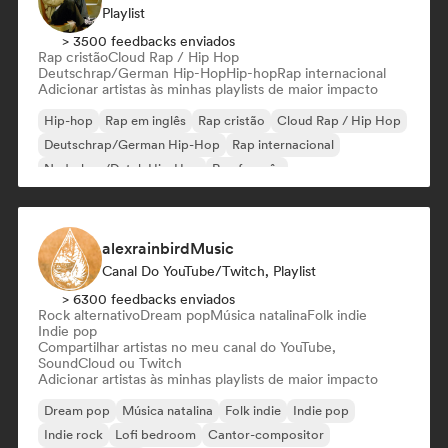
Playlist
> 3500 feedbacks enviados
Rap cristão
Cloud Rap / Hip Hop
Deutschrap/German Hip-Hop
Hip-hop
Rap internacional
Adicionar artistas às minhas playlists de maior impacto
Hip-hop
Rap em inglês
Rap cristão
Cloud Rap / Hip Hop
Deutschrap/German Hip-Hop
Rap internacional
Nederhop/Dutch Hip-Hop
Rap francês
alexrainbirdMusic
Canal Do YouTube/Twitch, Playlist
> 6300 feedbacks enviados
Rock alternativo
Dream pop
Música natalina
Folk indie
Indie pop
Compartilhar artistas no meu canal do YouTube,
SoundCloud ou Twitch
Adicionar artistas às minhas playlists de maior impacto
Dream pop
Música natalina
Folk indie
Indie pop
Indie rock
Lofi bedroom
Cantor-compositor