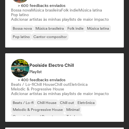
> 600 feedbacks enviados
Bossa nova
Música brasileira
Folk indie
Música latina
Pop latino
Adicionar artistas às minhas playlists de maior impacto
Bossa nova
Música brasileira
Folk indie
Música latina
Pop latino
Cantor-compositor
Poolside Electro Chill
Playlist
> 400 feedbacks enviados
Beats / Lo-fi
Chill House
Chill out
Eletrônica
Melodic & Progressive House
Adicionar artistas às minhas playlists de maior impacto
Beats / Lo-fi
Chill House
Chill out
Eletrônica
Melodic & Progressive House
Minimal
Organic House / Downtempo
Trip hop