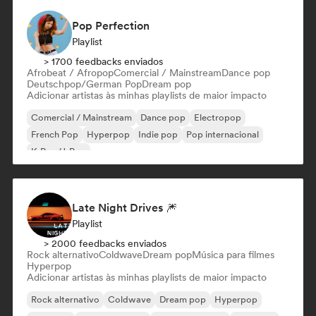
Pop Perfection
Playlist
> 1700 feedbacks enviados
Afrobeat / Afropop
Comercial / Mainstream
Dance pop
Deutschpop/German Pop
Dream pop
Adicionar artistas às minhas playlists de maior impacto
Comercial / Mainstream
Dance pop
Electropop
French Pop
Hyperpop
Indie pop
Pop internacional
K-Pop/J-Pop
Late Night Drives 🎆
Playlist
> 2000 feedbacks enviados
Rock alternativo
Coldwave
Dream pop
Música para filmes
Hyperpop
Adicionar artistas às minhas playlists de maior impacto
Rock alternativo
Coldwave
Dream pop
Hyperpop