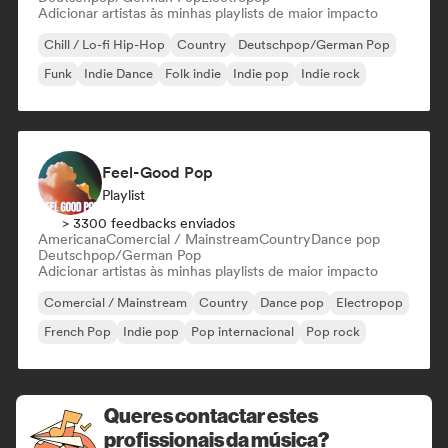
Adicionar artistas às minhas playlists de maior impacto
Chill / Lo-fi Hip-Hop
Country
Deutschpop/German Pop
Funk
Indie Dance
Folk indie
Indie pop
Indie rock
Feel-Good Pop
Playlist
> 3300 feedbacks enviados
Americana
Comercial / Mainstream
Country
Dance pop
Deutschpop/German Pop
Adicionar artistas às minhas playlists de maior impacto
Comercial / Mainstream
Country
Dance pop
Electropop
French Pop
Indie pop
Pop internacional
Pop rock
Queres contactar estes
profissionais da música?