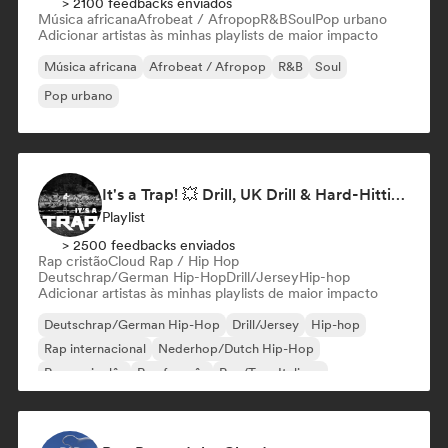
> 2100 feedbacks enviados
Música africana
Afrobeat / Afropop
R&B
Soul
Pop urbano
Adicionar artistas às minhas playlists de maior impacto
Música africana
Afrobeat / Afropop
R&B
Soul
Pop urbano
It's a Trap! 💥 Drill, UK Drill & Hard-Hitting Trap
Playlist
> 2500 feedbacks enviados
Rap cristão
Cloud Rap / Hip Hop
Deutschrap/German Hip-Hop
Drill/Jersey
Hip-hop
Adicionar artistas às minhas playlists de maior impacto
Deutschrap/German Hip-Hop
Drill/Jersey
Hip-hop
Rap internacional
Nederhop/Dutch Hip-Hop
Rap em inglês
Rap francês
Rap/Trap Italiano