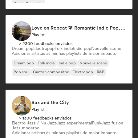
Rock alternativo
Love on Repeat 💖 Romantic Indie Pop, Neo Soul & Singer-Songwriter
Playlist
> 2300 feedbacks enviados
Dream pop
Electropop
Folk indie
Indie pop
Nouvelle scene
Adicionar artistas às minhas playlists de maior impacto
Dream pop
Folk indie
Indie pop
Nouvelle scene
Pop soul
Cantor-compositor
Electropop
R&B
Sax and the City
Playlist
> 1300 feedbacks enviados
Electro Jazz / Nu Jazz
Jazz experimental
Funk
Jazz fusion
Jazz moderno
Adicionar artistas às minhas playlists de maior impacto