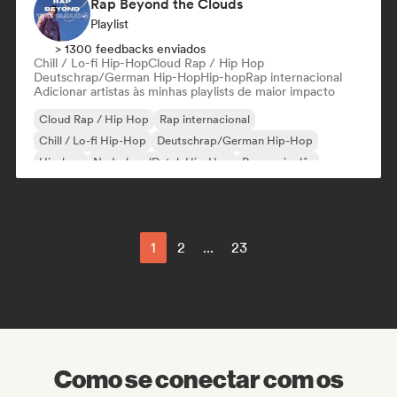
Rap Beyond the Clouds
Playlist
> 1300 feedbacks enviados
Chill / Lo-fi Hip-Hop
Cloud Rap / Hip Hop
Deutschrap/German Hip-Hop
Hip-hop
Rap internacional
Adicionar artistas às minhas playlists de maior impacto
Cloud Rap / Hip Hop
Rap internacional
Chill / Lo-fi Hip-Hop
Deutschrap/German Hip-Hop
Hip-hop
Nederhop/Dutch Hip-Hop
Rap em inglês
Rap francês
1
2
...
23
Como se conectar com os