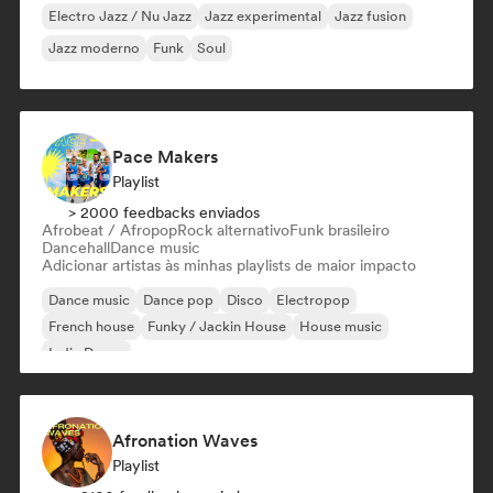
Electro Jazz / Nu Jazz
Jazz experimental
Jazz fusion
Jazz moderno
Funk
Soul
Pace Makers
Playlist
> 2000 feedbacks enviados
Afrobeat / Afropop
Rock alternativo
Funk brasileiro
Dancehall
Dance music
Adicionar artistas às minhas playlists de maior impacto
Dance music
Dance pop
Disco
Electropop
French house
Funky / Jackin House
House music
Indie Dance
Afronation Waves
Playlist