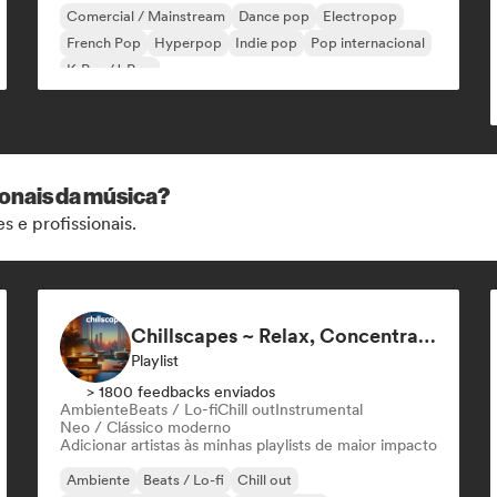
Comercial / Mainstream
Dance pop
Electropop
French Pop
Hyperpop
Indie pop
Pop internacional
K-Pop/J-Pop
ionais da música?
s e profissionais.
Chillscapes ~ Relax, Concentrate, Meditate, Sleep, Dream
Playlist
> 1800 feedbacks enviados
Ambiente
Beats / Lo-fi
Chill out
Instrumental
Neo / Clássico moderno
Adicionar artistas às minhas playlists de maior impacto
Ambiente
Beats / Lo-fi
Chill out