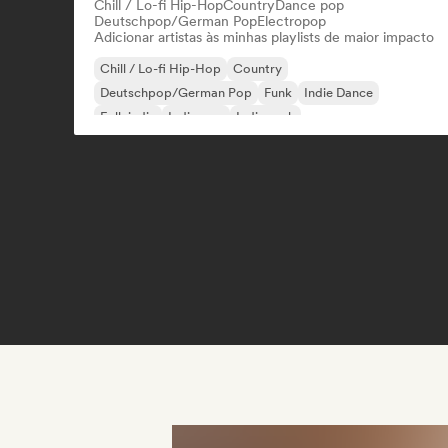
Chill / Lo-fi Hip-Hop
Country
Dance pop
Deutschpop/German Pop
Electropop
Adicionar artistas às minhas playlists de maior impacto
Chill / Lo-fi Hip-Hop
Country
Deutschpop/German Pop
Funk
Indie Dance
Folk indie
Indie pop
Indie rock