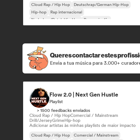
Cloud Rap / Hip Hop
Deutschrap/German Hip-Hop
Hip-hop
Rap internacional
Nederhop/Dutch Hip-Hop
Rap em inglês
Rap francês
Rap/Trap Italiano
Queres contactar estes profiss
Envia a tua música para 3.000+ curadore
Flow 2.0 | Next Gen Hustle
Playlist
> 1500 feedbacks enviados
Cloud Rap / Hip Hop
Comercial / Mainstream
Drill/Jersey
Grime
Hip-hop
Adicionar artistas às minhas playlists de maior impacto
Cloud Rap / Hip Hop
Comercial / Mainstream