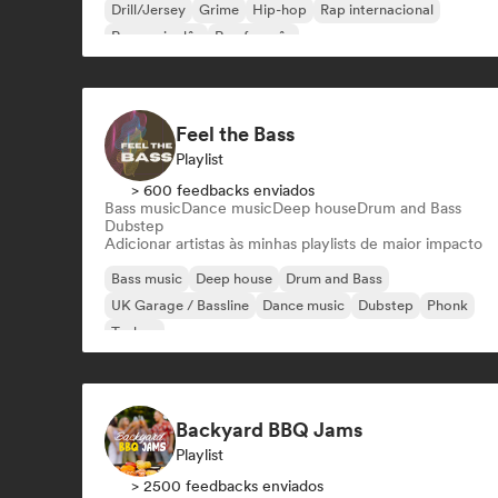
Drill/Jersey
Grime
Hip-hop
Rap internacional
Rap em inglês
Rap francês
Feel the Bass
Playlist
> 600 feedbacks enviados
Bass music
Dance music
Deep house
Drum and Bass
Dubstep
Adicionar artistas às minhas playlists de maior impacto
Bass music
Deep house
Drum and Bass
UK Garage / Bassline
Dance music
Dubstep
Phonk
Techno
Backyard BBQ Jams
Playlist
> 2500 feedbacks enviados