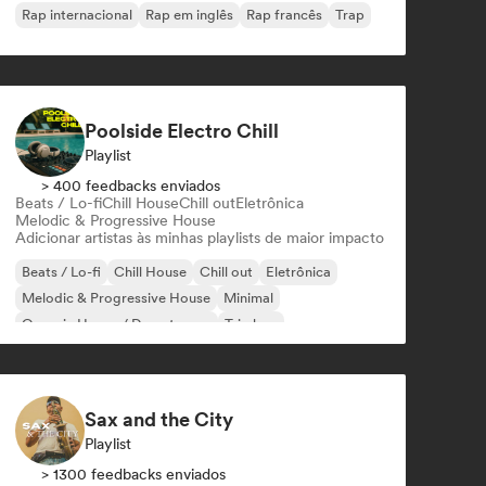
Rap internacional
Rap em inglês
Rap francês
Trap
Poolside Electro Chill
Playlist
> 400 feedbacks enviados
Beats / Lo-fi
Chill House
Chill out
Eletrônica
Melodic & Progressive House
Adicionar artistas às minhas playlists de maior impacto
Beats / Lo-fi
Chill House
Chill out
Eletrônica
Melodic & Progressive House
Minimal
Organic House / Downtempo
Trip hop
Sax and the City
Playlist
> 1300 feedbacks enviados