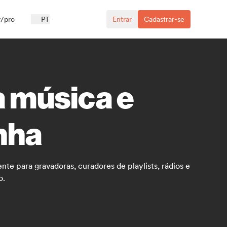
r/pro
PT
Entrar
Cadastrar-se
a música e
nha
te para gravadoras, curadores de playlists, rádios e
o.