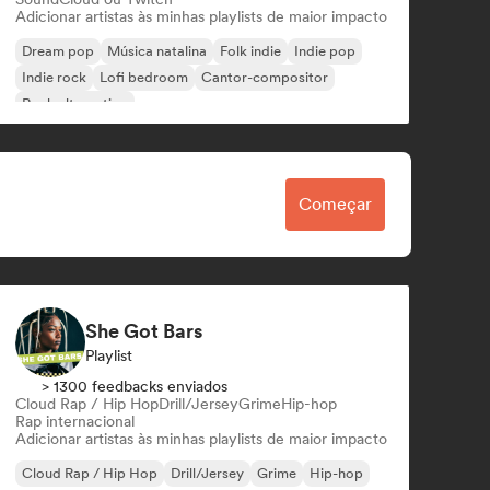
Adicionar artistas às minhas playlists de maior impacto
Dream pop
Música natalina
Folk indie
Indie pop
Indie rock
Lofi bedroom
Cantor-compositor
Rock alternativo
Começar
She Got Bars
Playlist
> 1300 feedbacks enviados
Cloud Rap / Hip Hop
Drill/Jersey
Grime
Hip-hop
Rap internacional
Adicionar artistas às minhas playlists de maior impacto
Cloud Rap / Hip Hop
Drill/Jersey
Grime
Hip-hop