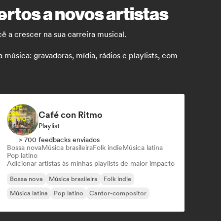
rtos a novos artistas
ê a crescer na sua carreira musical.
úsica: gravadoras, mídia, rádios e playlists, com
Café con Ritmo
Playlist
> 700 feedbacks enviados
Bossa nova
Música brasileira
Folk indie
Música latina
Pop latino
Adicionar artistas às minhas playlists de maior impacto
Bossa nova
Música brasileira
Folk indie
Música latina
Pop latino
Cantor-compositor