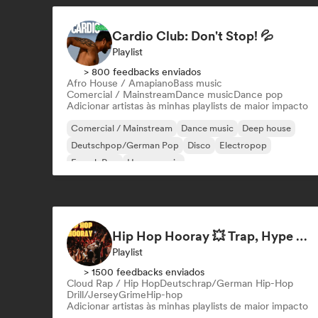
Cardio Club: Don't Stop! 💦
Playlist
> 800 feedbacks enviados
Afro House / Amapiano
Bass music
Comercial / Mainstream
Dance music
Dance pop
Adicionar artistas às minhas playlists de maior impacto
Comercial / Mainstream
Dance music
Deep house
Deutschpop/German Pop
Disco
Electropop
French Pop
House music
Hip Hop Hooray 💥 Trap, Hype & Party Rap Bangers
Playlist
> 1500 feedbacks enviados
Cloud Rap / Hip Hop
Deutschrap/German Hip-Hop
Drill/Jersey
Grime
Hip-hop
Adicionar artistas às minhas playlists de maior impacto