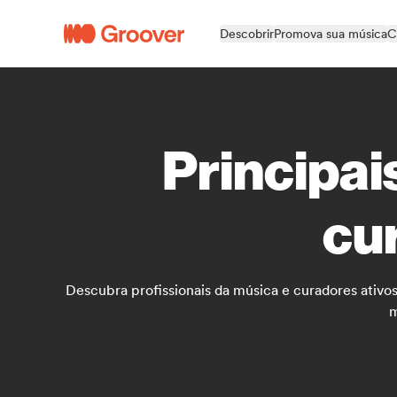
Descobrir
Promova sua música
C
Principai
cu
Descubra profissionais da música e curadores ativos
m