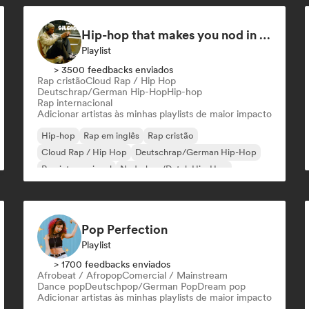
Hip-hop that makes you nod in silence
Playlist
> 3500 feedbacks enviados
Rap cristão
Cloud Rap / Hip Hop
Deutschrap/German Hip-Hop
Hip-hop
Rap internacional
Adicionar artistas às minhas playlists de maior impacto
Hip-hop
Rap em inglês
Rap cristão
Cloud Rap / Hip Hop
Deutschrap/German Hip-Hop
Rap internacional
Nederhop/Dutch Hip-Hop
Rap francês
Pop Perfection
Playlist
> 1700 feedbacks enviados
Afrobeat / Afropop
Comercial / Mainstream
Dance pop
Deutschpop/German Pop
Dream pop
Adicionar artistas às minhas playlists de maior impacto