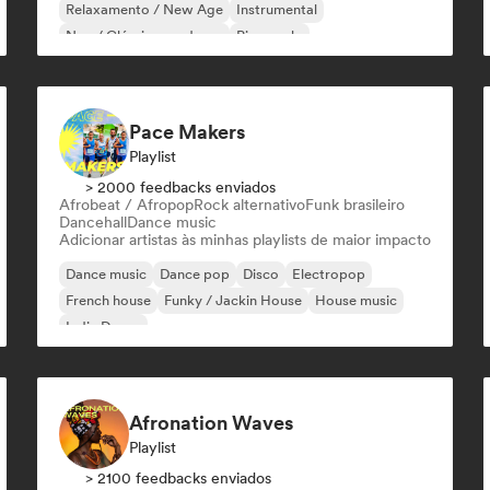
Relaxamento / New Age
Instrumental
Neo / Clássico moderno
Piano solo
Pace Makers
Playlist
> 2000 feedbacks enviados
Afrobeat / Afropop
Rock alternativo
Funk brasileiro
Dancehall
Dance music
Adicionar artistas às minhas playlists de maior impacto
Dance music
Dance pop
Disco
Electropop
French house
Funky / Jackin House
House music
Indie Dance
Afronation Waves
Playlist
> 2100 feedbacks enviados