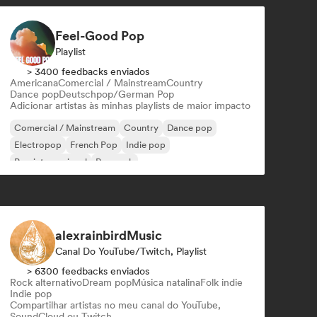
Feel-Good Pop
Playlist
> 3400 feedbacks enviados
Americana
Comercial / Mainstream
Country
Dance pop
Deutschpop/German Pop
Adicionar artistas às minhas playlists de maior impacto
Comercial / Mainstream
Country
Dance pop
Electropop
French Pop
Indie pop
Pop internacional
Pop rock
alexrainbirdMusic
Canal Do YouTube/Twitch, Playlist
> 6300 feedbacks enviados
Rock alternativo
Dream pop
Música natalina
Folk indie
Indie pop
Compartilhar artistas no meu canal do YouTube,
SoundCloud ou Twitch