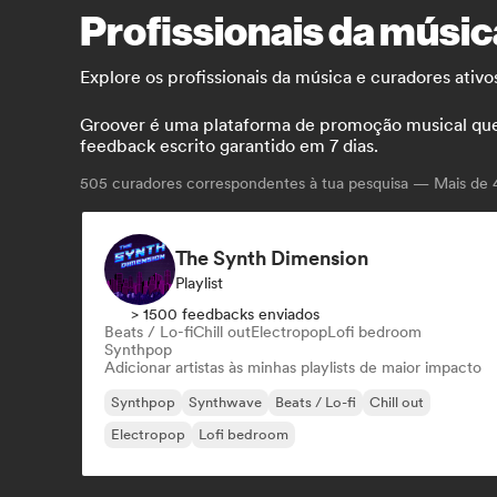
Profissionais da músic
Explore os profissionais da música e curadores ativ
Groover é uma plataforma de promoção musical que co
feedback escrito garantido em 7 dias.
505
curadores correspondentes à tua pesquisa — Mais de 4.
The Synth Dimension
Playlist
> 1500 feedbacks enviados
Beats / Lo-fi
Chill out
Electropop
Lofi bedroom
Synthpop
Adicionar artistas às minhas playlists de maior impacto
Synthpop
Synthwave
Beats / Lo-fi
Chill out
Electropop
Lofi bedroom