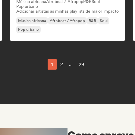
Música africana
Afrobeat / Afropop
R&B
Soul
Pop urbano
Adicionar artistas às minhas playlists de maior impacto
Música africana
Afrobeat / Afropop
R&B
Soul
Pop urbano
1
2
...
29