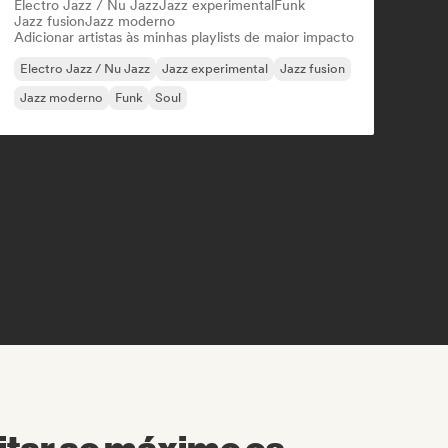
Electro Jazz / Nu Jazz
Jazz experimental
Funk
Jazz fusion
Jazz moderno
Adicionar artistas às minhas playlists de maior impacto
Electro Jazz / Nu Jazz
Jazz experimental
Jazz fusion
Jazz moderno
Funk
Soul