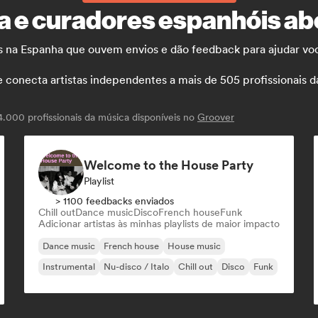
a e curadores espanhóis abe
os na Espanha que ouvem envios e dão feedback para ajudar voc
necta artistas independentes a mais de 505 profissionais da m
000 profissionais da música disponíveis no
Groover
Welcome to the House Party
Playlist
> 1100 feedbacks enviados
Chill out
Dance music
Disco
French house
Funk
Adicionar artistas às minhas playlists de maior impacto
Dance music
French house
House music
Instrumental
Nu-disco / Italo
Chill out
Disco
Funk