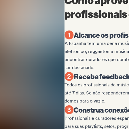
Como aprovei
profissionais
Alcance os profis
A Espanha tem uma cena musica
eletrônico, reggaeton e música 
encontrar curadores que comb
ser destacado.
Receba feedback 
Todos os profissionais da mús
até 7 dias. Se não responderem
demos para o vazio.
Construa conexõe
Profissionais e curadores espa
para suas playlists, selos, pro