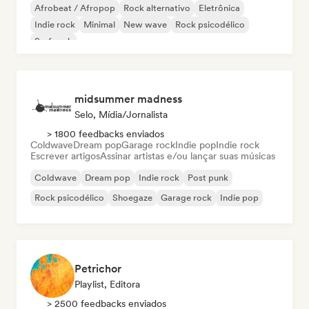
Afrobeat / Afropop
Rock alternativo
Eletrônica
Indie rock
Minimal
New wave
Rock psicodélico
Surf rock
midsummer madness
Selo, Mídia/Jornalista
> 1800 feedbacks enviados
Coldwave
Dream pop
Garage rock
Indie pop
Indie rock
Escrever artigos
Assinar artistas e/ou lançar suas músicas
Coldwave
Dream pop
Indie rock
Post punk
Rock psicodélico
Shoegaze
Garage rock
Indie pop
Petrichor
Playlist, Editora
> 2500 feedbacks enviados