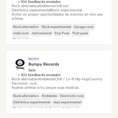
> 100 feedbacks enviados
Rock alternativo
Ambiente
Chill out
Eletrônica experimental
Rock experimental
Achar ou propor oportunidades de eventos ao vivo aos
artistas
Rock alternativo
Rock experimental
Garage rock
Indie rock
Instrumental
Pop Punk
Post punk
Post rock
NOVO
Bumpy Records
Selo
< 100 feedbacks enviados
Rock alternativo
Ambiente
Chill / Lo-fi Hip-Hop
Country
Electronic rock
Assinar artistas e/ou lançar suas músicas
Rock alternativo
Ambiente
Electronic rock
Eletrônica experimental
Jazz experimental
Rock experimental
Indie pop
Indie rock