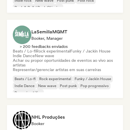
Indie rock
New wave
Post punk
Post rock
Rock & Roll / Rock Clássico
LaSemillaMGMT
Booker, Manager
> 200 feedbacks enviados
Beats / Lo-fi
Rock experimental
Funky / Jackin House
Indie Dance
New wave
Achar ou propor oportunidades de eventos ao vivo aos
artistas
Representar/gerenciar artistas em suas carreiras
Beats / Lo-fi
Rock experimental
Funky / Jackin House
Indie Dance
New wave
Post punk
Pop progressivo
Pop psicodélico
NHL Produções
Booker