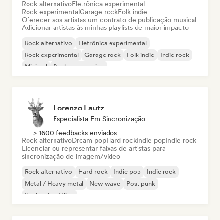
Rock alternativo
Eletrônica experimental
Rock experimental
Garage rock
Folk indie
Oferecer aos artistas um contrato de publicação musical
Adicionar artistas às minhas playlists de maior impacto
Rock alternativo
Eletrônica experimental
Rock experimental
Garage rock
Folk indie
Indie rock
Minimal
Rock progressivo
Lorenzo Lautz
Especialista Em Sincronização
> 1600 feedbacks enviados
Rock alternativo
Dream pop
Hard rock
Indie pop
Indie rock
Licenciar ou representar faixas de artistas para
sincronização de imagem/vídeo
Rock alternativo
Hard rock
Indie pop
Indie rock
Metal / Heavy metal
New wave
Post punk
Rock psicodélico