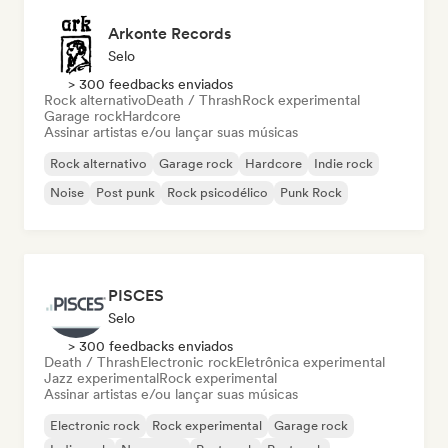
Arkonte Records
Selo
> 300 feedbacks enviados
Rock alternativo
Death / Thrash
Rock experimental
Garage rock
Hardcore
Assinar artistas e/ou lançar suas músicas
Rock alternativo
Garage rock
Hardcore
Indie rock
Noise
Post punk
Rock psicodélico
Punk Rock
PISCES
Selo
> 300 feedbacks enviados
Death / Thrash
Electronic rock
Eletrônica experimental
Jazz experimental
Rock experimental
Assinar artistas e/ou lançar suas músicas
Electronic rock
Rock experimental
Garage rock