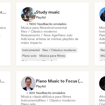
Music to Conquer Worlds To ⚔️ Epic Orchestral, Cinematic & Trailer Music
Study music
Playlist
> 1900 feedbacks enviados
sica
Música para filmes
Instrumental
Mús
Neo / Clássico moderno
Ins
e
Relaxamento / New Age
Piano solo
Pian
Adicionar artistas às minhas playlists de
Adic
maior impacto
mai
Instrumental
Neo / Clássico moderno
Ne
Piano solo
Música para filmes
Mús
Relaxamento / New Age
Ins
Chillscapes ~ Relax, Concentrate, Meditate, Sleep, Dream
Piano Music to Focus (by Andreas Wolff)
Playlist
> 400 feedbacks enviados
Música clássica
Música para filmes
Afr
Instrumental
Neo / Clássico moderno
Músi
e
Piano solo
Com