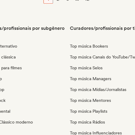
/profissionais por subgênero
Curadores/profissionais por t
ternativo
Top música Bookers
clássica
Top música Canais do YouTube/Tw
para filmes
Top música Selos
p
Top música Managers
pop
Top música Mídias/Jornalistas
ock
Top música Mentores
mental
Top música Playlists
Clássico moderno
Top música Rádios
Top música Influenciadores