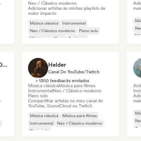
e
Neo / Clássico moderno
Adic
Adicionar artistas às minhas playlists de
mai
maior impacto
Mús
Música clássica
Instrumental
Ne
Neo / Clássico moderno
Piano solo
Mús
Música para filmes
Ambiente
Fol
Relaxamento / New Age
The Ultimate Do Not Disturb Playlist 🔕 Neo-Classical & Ambient Piano
Helder
Canal Do YouTube/Twitch
> 1300 feedbacks enviados
Música clássica
Música para filmes
Amb
Instrumental
Neo / Clássico moderno
Ins
Piano solo
Adic
e
Compartilhar artistas no meu canal do
mai
YouTube, SoundCloud ou Twitch
Mús
Música clássica
Música para filmes
Ne
m
Instrumental
Neo / Clássico moderno
Am
Piano solo