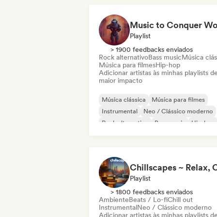
Playlist
> 1900 feedbacks enviados
Rock alternativo
Bass music
Música clás
Música para filmes
Hip-hop
Adicionar artistas às minhas playlists d
maior impacto
Música clássica
Música para filmes
Instrumental
Neo / Clássico moderno
Rock alternativo
Bass music
Hip-hop
Phonk
Playlist
> 1800 feedbacks enviados
Ambiente
Beats / Lo-fi
Chill out
Instrumental
Neo / Clássico moderno
Adicionar artistas às minhas playlists d