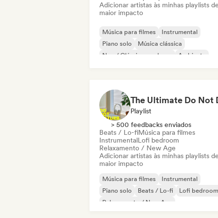
Adicionar artistas às minhas playlists d
maior impacto
Música para filmes
Instrumental
Piano solo
Música clássica
Neo / Clássico moderno
Ambiente
Dream pop
Hyperpop
Playlist
> 500 feedbacks enviados
Beats / Lo-fi
Música para filmes
Instrumental
Lofi bedroom
Relaxamento / New Age
Adicionar artistas às minhas playlists d
maior impacto
Música para filmes
Instrumental
Piano solo
Beats / Lo-fi
Lofi bedroo
Relaxamento / New Age