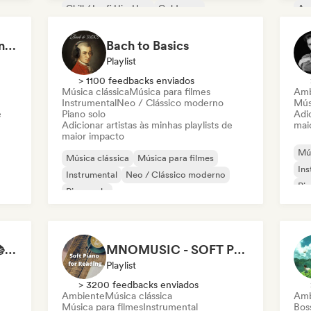
Chill / Lo-fi Hip-Hop
Coldwave
Am
Eletrônica
Jazz experimental
Jaz
Focusing Minimal piano & Contemporary classical music
Bach to Basics
Playlist
> 1100 feedbacks enviados
Música clássica
Música para filmes
Amb
Instrumental
Neo / Clássico moderno
Mús
e
Piano solo
Adic
Adicionar artistas às minhas playlists de
mai
maior impacto
Mús
Música clássica
Música para filmes
Ins
Instrumental
Neo / Clássico moderno
Pia
Piano solo
Study Jam Sessions 📚 Indie Folk, Dream Pop & Singer-Songwriter
MNOMUSIC - SOFT PIANO and NEO-CLASSICAL
Playlist
> 3200 feedbacks enviados
Ambiente
Música clássica
Amb
Música para filmes
Instrumental
Bos