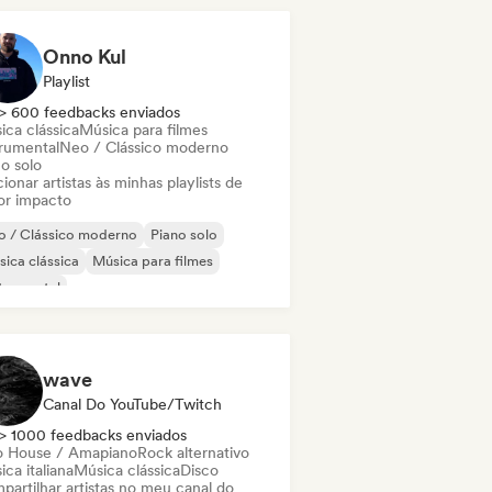
Onno Kul
Playlist
> 600 feedbacks enviados
ica clássica
Música para filmes
trumental
Neo / Clássico moderno
o solo
ionar artistas às minhas playlists de
or impacto
o / Clássico moderno
Piano solo
ica clássica
Música para filmes
trumental
wave
Canal Do YouTube/Twitch
> 1000 feedbacks enviados
o House / Amapiano
Rock alternativo
ca italiana
Música clássica
Disco
partilhar artistas no meu canal do