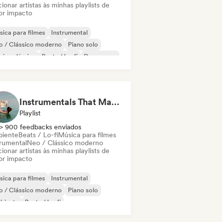
ionar artistas às minhas playlists de
or impacto
ica para filmes
Instrumental
o / Clássico moderno
Piano solo
ica clássica
Beats / Lo-fi
Dream pop
k indie
Instrumentals That Make You Feel Like Floating
Playlist
> 900 feedbacks enviados
iente
Beats / Lo-fi
Música para filmes
trumental
Neo / Clássico moderno
ionar artistas às minhas playlists de
or impacto
ica para filmes
Instrumental
o / Clássico moderno
Piano solo
biente
Beats / Lo-fi