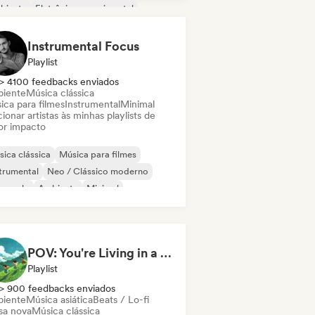
biente
Eletrônica experimental
z experimental
Folk indie
Instrumental Focus
Playlist
> 4100 feedbacks enviados
iente
Música clássica
ica para filmes
Instrumental
Minimal
ionar artistas às minhas playlists de
or impacto
ica clássica
Música para filmes
trumental
Neo / Clássico moderno
no solo
Ambiente
Minimal
POV: You're Living in a Studio Ghibli Movie 🌱 Neo-Classical Piano & Dream Pop
Playlist
> 900 feedbacks enviados
iente
Música asiática
Beats / Lo-fi
sa nova
Música clássica