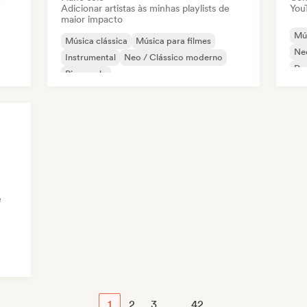
Adicionar artistas às minhas playlists de
You
maior impacto
Mús
Música clássica
Música para filmes
Ne
Instrumental
Neo / Clássico moderno
Dr
Piano solo
Ind
e
1
2
3
...
42