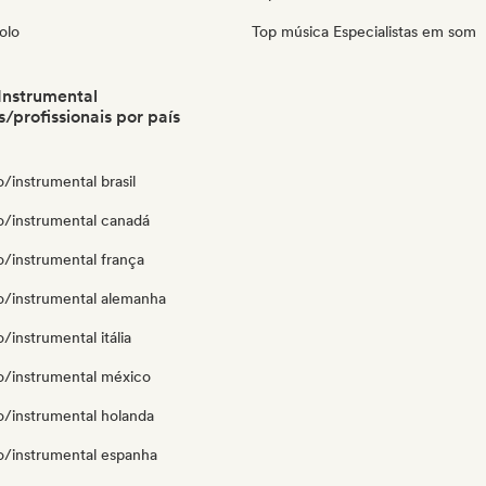
olo
Top música Especialistas em som
Instrumental
/profissionais por país
o/instrumental brasil
co/instrumental canadá
o/instrumental frança
co/instrumental alemanha
o/instrumental itália
co/instrumental méxico
o/instrumental holanda
co/instrumental espanha