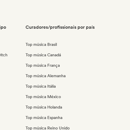
ipo
Curadores/profissionais por país
Top música Brasil
itch
Top música Canadá
Top música França
Top música Alemanha
Top música Itália
Top música México
Top música Holanda
Top música Espanha
Top música Reino Unido