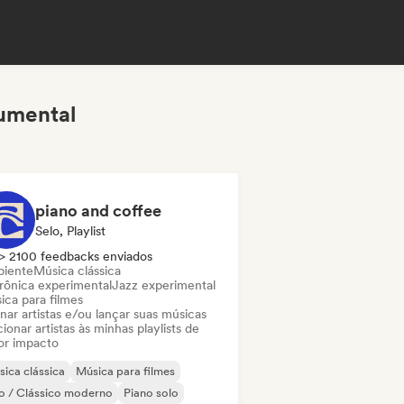
rumental
piano and coffee
Selo, Playlist
> 2100 feedbacks enviados
iente
Música clássica
trônica experimental
Jazz experimental
ica para filmes
nar artistas e/ou lançar suas músicas
ionar artistas às minhas playlists de
or impacto
ica clássica
Música para filmes
o / Clássico moderno
Piano solo