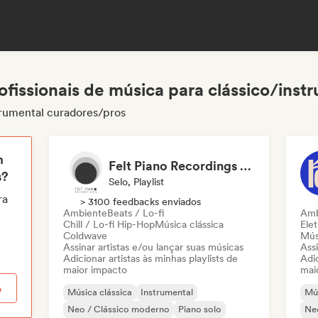
ofissionais de música para clássico/inst
trumental curadores/pros
m
Felt Piano Recordings (label, playlists)
s?
Selo, Playlist
ra
> 3100 feedbacks enviados
Ambiente
Beats / Lo-fi
Amb
Chill / Lo-fi Hip-Hop
Música clássica
Ele
Coldwave
Mús
Assinar artistas e/ou lançar suas músicas
Assi
Adicionar artistas às minhas playlists de
Adic
maior impacto
mai
o
Música clássica
Instrumental
Mús
Neo / Clássico moderno
Piano solo
Ne