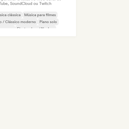
Tube, SoundCloud ou Twitch
ica clássica
Música para filmes
o / Clássico moderno
Piano solo
eam pop
Electro Jazz / Nu Jazz
ie Dance
Indie pop