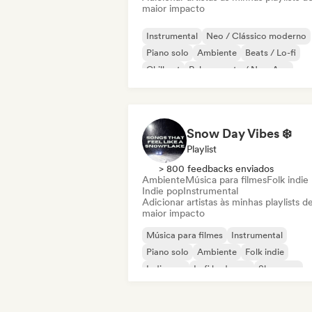
maior impacto
Instrumental
Neo / Clássico moderno
Piano solo
Ambiente
Beats / Lo-fi
Chill out
Relaxamento / New Age
Snow Day Vibes ❄️
Playlist
> 800 feedbacks enviados
Ambiente
Música para filmes
Folk indie
Indie pop
Instrumental
Adicionar artistas às minhas playlists d
maior impacto
Música para filmes
Instrumental
Piano solo
Ambiente
Folk indie
Indie pop
Lofi bedroom
Shoegaze