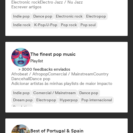
Electronic rock
Electro Jazz / Nu Jazz
Escrever artigos
Indie pop
Dance pop
Electronic rock
Electropop
Indie rock
K-Pop/J-Pop
Pop rock
Pop soul
The finest pop music
Playlist
> 3000 feedbacks enviados
Afrobeat / Afropop
Comercial / Mainstream
Country
Dancehall
Dance pop
Adicionar artistas às minhas playlists de maior impacto
Indie pop
Comercial / Mainstream
Dance pop
Dream pop
Electropop
Hyperpop
Pop internacional
Pop latino
Best of Portugal & Spain