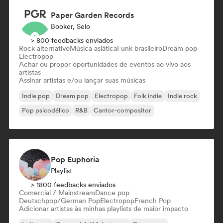
Paper Garden Records
Booker, Selo
> 800 feedbacks enviados
Rock alternativo
Música asiática
Funk brasileiro
Dream pop
Electropop
Achar ou propor oportunidades de eventos ao vivo aos
artistas
Assinar artistas e/ou lançar suas músicas
Indie pop
Dream pop
Electropop
Folk indie
Indie rock
Pop psicodélico
R&B
Cantor-compositor
Pop Euphoria
Playlist
> 1800 feedbacks enviados
Comercial / Mainstream
Dance pop
Deutschpop/German Pop
Electropop
French Pop
Adicionar artistas às minhas playlists de maior impacto