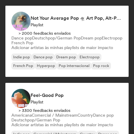
Not Your Average Pop 🛸 Art Pop, Alt-Pop & Indie Pop
Playlist
> 2000 feedbacks enviados
Dance pop
Deutschpop/German Pop
Dream pop
Electropop
French Pop
Adicionar artistas às minhas playlists de maior impacto
Indie pop
Dance pop
Dream pop
Electropop
French Pop
Hyperpop
Pop internacional
Pop rock
Feel-Good Pop
Playlist
> 3300 feedbacks enviados
Americana
Comercial / Mainstream
Country
Dance pop
Deutschpop/German Pop
Adicionar artistas às minhas playlists de maior impacto