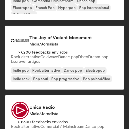
Indie pop
Comercial / Mainstream
Dance pop
Electropop
French Pop
Hyperpop
Pop internacional
K-Pop/J-Pop
The Joy of Violent Movement
Mídia/Jornalista
> 6200 feedbacks enviados
Rock alternativo
Coldwave
Dance pop
Disco
Dream pop
Escrever artigos
Indie pop
Rock alternativo
Dance pop
Electropop
Indie rock
Pop soul
Pop progressivo
Pop psicodélico
Unica Radio
Mídia/Jornalista
> 8300 feedbacks enviados
Rock alternativo
Comercial / Mainstream
Dance pop