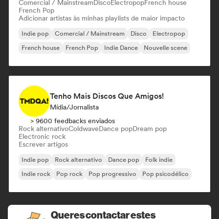
Comercial / Mainstream
Disco
Electropop
French house
French Pop
Adicionar artistas às minhas playlists de maior impacto
Indie pop
Comercial / Mainstream
Disco
Electropop
French house
French Pop
Indie Dance
Nouvelle scene
Tenho Mais Discos Que Amigos!
Mídia/Jornalista
> 9600 feedbacks enviados
Rock alternativo
Coldwave
Dance pop
Dream pop
Electronic rock
Escrever artigos
Indie pop
Rock alternativo
Dance pop
Folk indie
Indie rock
Pop rock
Pop progressivo
Pop psicodélico
Queres contactar estes