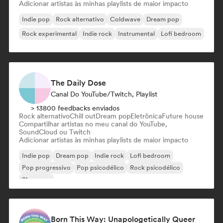
Adicionar artistas às minhas playlists de maior impacto
Indie pop
Rock alternativo
Coldwave
Dream pop
Rock experimental
Indie rock
Instrumental
Lofi bedroom
The Daily Dose
Canal Do YouTube/Twitch, Playlist
> 13800 feedbacks enviados
Rock alternativo
Chill out
Dream pop
Eletrônica
Future house
Compartilhar artistas no meu canal do YouTube,
SoundCloud ou Twitch
Adicionar artistas às minhas playlists de maior impacto
Indie pop
Dream pop
Indie rock
Lofi bedroom
Pop progressivo
Pop psicodélico
Rock psicodélico
Shoegaze
Born This Way: Unapologetically Queer