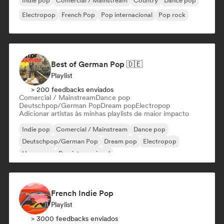
Indie pop
Comercial / Mainstream
Country
Dance pop
Electropop
French Pop
Pop internacional
Pop rock
Best of German Pop 🇩🇪
Playlist
> 200 feedbacks enviados
Comercial / Mainstream
Dance pop
Deutschpop/German Pop
Dream pop
Electropop
Adicionar artistas às minhas playlists de maior impacto
Indie pop
Comercial / Mainstream
Dance pop
Deutschpop/German Pop
Dream pop
Electropop
Hyperpop
Pop internacional
French Indie Pop
Playlist
> 3000 feedbacks enviados