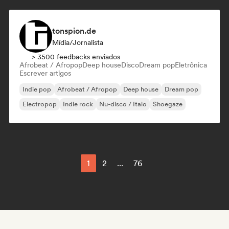
tonspion.de
Mídia/Jornalista
> 3500 feedbacks enviados
Afrobeat / Afropop
Deep house
Disco
Dream pop
Eletrônica
Escrever artigos
Indie pop
Afrobeat / Afropop
Deep house
Dream pop
Electropop
Indie rock
Nu-disco / Italo
Shoegaze
1
2
...
76