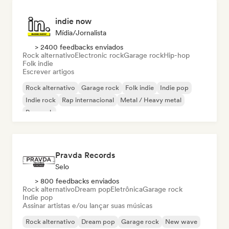
indie now
Mídia/Jornalista
> 2400 feedbacks enviados
Rock alternativo
Electronic rock
Garage rock
Hip-hop
Folk indie
Escrever artigos
Rock alternativo
Garage rock
Folk indie
Indie pop
Indie rock
Rap internacional
Metal / Heavy metal
Pop rock
Pravda Records
Selo
> 800 feedbacks enviados
Rock alternativo
Dream pop
Eletrônica
Garage rock
Indie pop
Assinar artistas e/ou lançar suas músicas
Rock alternativo
Dream pop
Garage rock
New wave