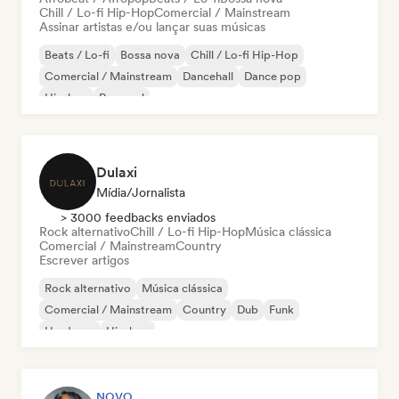
Chill / Lo-fi Hip-Hop
Comercial / Mainstream
Assinar artistas e/ou lançar suas músicas
Beats / Lo-fi
Bossa nova
Chill / Lo-fi Hip-Hop
Comercial / Mainstream
Dancehall
Dance pop
Hip-hop
Pop soul
Dulaxi
Mídia/Jornalista
> 3000 feedbacks enviados
Rock alternativo
Chill / Lo-fi Hip-Hop
Música clássica
Comercial / Mainstream
Country
Escrever artigos
Rock alternativo
Música clássica
Comercial / Mainstream
Country
Dub
Funk
Hardcore
Hip-hop
NOVO