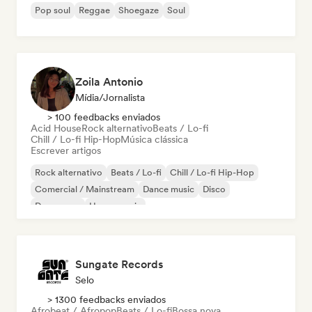
Pop soul
Reggae
Shoegaze
Soul
Zoila Antonio
Mídia/Jornalista
> 100 feedbacks enviados
Acid House
Rock alternativo
Beats / Lo-fi
Chill / Lo-fi Hip-Hop
Música clássica
Escrever artigos
Rock alternativo
Beats / Lo-fi
Chill / Lo-fi Hip-Hop
Comercial / Mainstream
Dance music
Disco
Dream pop
House music
Sungate Records
Selo
> 1300 feedbacks enviados
Afrobeat / Afropop
Beats / Lo-fi
Bossa nova