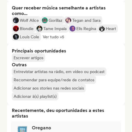
Quer receber música semelhante a artistas
como...
Wolf Alice
Gorillaz
Tegan and Sara
Blondie
Tame Impala
Elis Regina
Heart
Louis Cole
Ver tudo +5
Principais oportunidades
Escrever artigos
Outras
Entrevistar artistas na rádio, em vídeo ou podcast
Recomendar para equipe/rede de contatos
Adicionar aos stories nas redes sociais
Adicionar à(s) playlist(s)
Recentemente, deu oportunidades a estes
artistas
Oregano