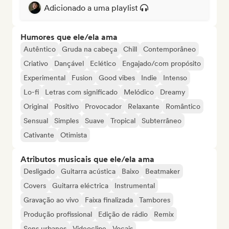
Adicionado a uma playlist
Humores que ele/ela ama
Autêntico
Gruda na cabeça
Chill
Contemporâneo
Criativo
Dançável
Eclético
Engajado/com propósito
Experimental
Fusion
Good vibes
Indie
Intenso
Lo-fi
Letras com significado
Melódico
Dreamy
Original
Positivo
Provocador
Relaxante
Romântico
Sensual
Simples
Suave
Tropical
Subterrâneo
Cativante
Otimista
Atributos musicais que ele/ela ama
Desligado
Guitarra acústica
Baixo
Beatmaker
Covers
Guitarra eléctrica
Instrumental
Gravação ao vivo
Faixa finalizada
Tambores
Produção profissional
Edição de rádio
Remix
Sons urbanos
Videoclipe
Vocais