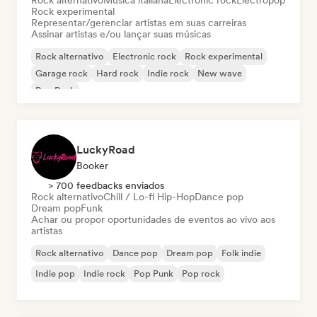
Rock alternativo
Música italiana
Electronic rock
Electropop
Rock experimental
Representar/gerenciar artistas em suas carreiras
Assinar artistas e/ou lançar suas músicas
Rock alternativo
Electronic rock
Rock experimental
Garage rock
Hard rock
Indie rock
New wave
Pop Punk
LuckyRoad
Booker
> 700 feedbacks enviados
Rock alternativo
Chill / Lo-fi Hip-Hop
Dance pop
Dream pop
Funk
Achar ou propor oportunidades de eventos ao vivo aos
artistas
Rock alternativo
Dance pop
Dream pop
Folk indie
Indie pop
Indie rock
Pop Punk
Pop rock