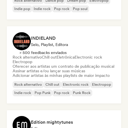
Rock alternativo
Dance pop
Dream pop
Electropop
Indie pop
Indie rock
Pop rock
Pop soul
INDIELAND
Selo, Playlist, Editora
> 500 feedbacks enviados
Rock alternativo
Chill out
Eletrônica
Electronic rock
Electropop
Oferecer aos artistas um contrato de publicação musical
Assinar artistas e/ou lançar suas músicas
Adicionar artistas às minhas playlists de maior impacto
Rock alternativo
Chill out
Electronic rock
Electropop
Indie rock
Pop Punk
Pop rock
Punk Rock
Edition mightytunes