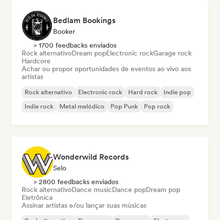
Bedlam Bookings
Booker
> 1700 feedbacks enviados
Rock alternativo
Dream pop
Electronic rock
Garage rock
Hardcore
Achar ou propor oportunidades de eventos ao vivo aos
artistas
Rock alternativo
Electronic rock
Hard rock
Indie pop
Indie rock
Metal melódico
Pop Punk
Pop rock
Wonderwild Records
Selo
> 2800 feedbacks enviados
Rock alternativo
Dance music
Dance pop
Dream pop
Eletrônica
Assinar artistas e/ou lançar suas músicas