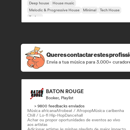
Deep house
House music
Melodic & Progressive House
Minimal
Tech House
Techno
Queres contactar estes profiss
Envia a tua música para 3.000+ curadore
BATON ROUGE
Booker, Playlist
> 9800 feedbacks enviados
Música africana
Afrobeat / Afropop
Música caribenha
Chill / Lo-fi Hip-Hop
Dancehall
Achar ou propor oportunidades de eventos ao vivo
aos artistas
Adicionar artistas às minhas playlists de maior impacto