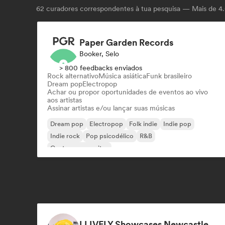
62
curadores correspondentes à tua pesquisa — Mais de 4.0
Paper Garden Records
Booker, Selo
> 800 feedbacks enviados
Rock alternativo
Música asiática
Funk brasileiro
Dream pop
Electropop
Achar ou propor oportunidades de eventos ao vivo
aos artistas
Assinar artistas e/ou lançar suas músicas
Dream pop
Electropop
Folk indie
Indie pop
Indie rock
Pop psicodélico
R&B
Cantor-compositor
LLIVELY Showcases Newcastle