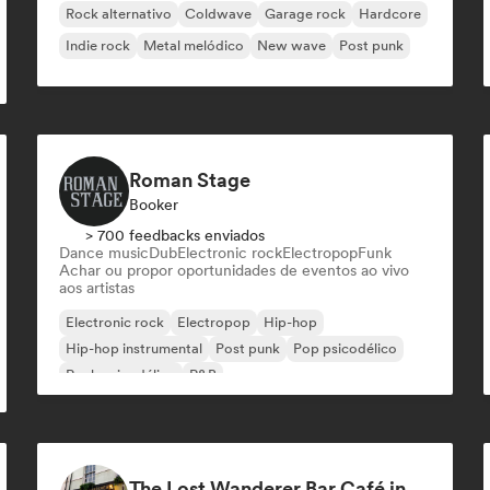
Rock alternativo
Coldwave
Garage rock
Hardcore
Indie rock
Metal melódico
New wave
Post punk
Roman Stage
Booker
> 700 feedbacks enviados
Dance music
Dub
Electronic rock
Electropop
Funk
Achar ou propor oportunidades de eventos ao vivo
aos artistas
Electronic rock
Electropop
Hip-hop
Hip-hop instrumental
Post punk
Pop psicodélico
Rock psicodélico
R&B
The Lost Wanderer Bar Café in Newcastle