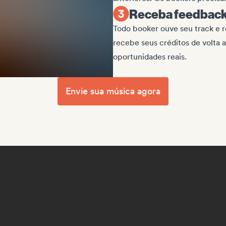
Receba feedback 
Todo booker ouve seu track e r
recebe seus créditos de volta
oportunidades reais.
Envie sua música agora