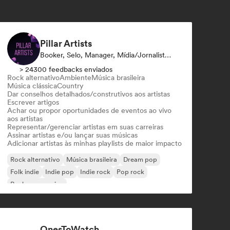
Pillar Artists
Booker, Selo, Manager, Mídia/Jornalista, Mentor, Playlist
> 24300 feedbacks enviados
Rock alternativo
Ambiente
Música brasileira
Música clássica
Country
Dar conselhos detalhados/construtivos aos artistas
Escrever artigos
Achar ou propor oportunidades de eventos ao vivo
aos artistas
Representar/gerenciar artistas em suas carreiras
Assinar artistas e/ou lançar suas músicas
Adicionar artistas às minhas playlists de maior impacto
Rock alternativo
Música brasileira
Dream pop
Folk indie
Indie pop
Indie rock
Pop rock
Rock progressivo
OnesToWatch