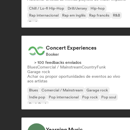
Chill / Lo-fi Hip-Hop
Drill/Jersey
Hip-hop
Rap internacional
Rap em inglês
Rap francês
R&B
Soul
Concert Experiences
Booker
> 100 feedbacks enviados
Blues
Comercial / Mainstream
Country
Funk
Garage rock
Achar ou propor oportunidades de eventos ao vivo
aos artistas
Blues
Comercial / Mainstream
Garage rock
Indie pop
Pop internacional
Pop rock
Pop soul
Punk Rock
Yearning Music