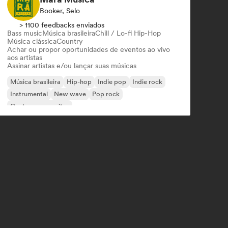
Booker, Selo
> 1100 feedbacks enviados
Bass music
Música brasileira
Chill / Lo-fi Hip-Hop
Música clássica
Country
Achar ou propor oportunidades de eventos ao vivo
aos artistas
Assinar artistas e/ou lançar suas músicas
Música brasileira
Hip-hop
Indie pop
Indie rock
Instrumental
New wave
Pop rock
Cantor-compositor