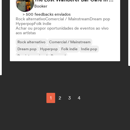
Booker
> 500 feedbacks enviados
Rock alternativo
Comercial / Mainstream
Dream pop
Hyperpop
Folk indie
Achar ou propor oportunidades de eventos ao vivo
aos artistas
Rock alternativo
Comercial / Mainstream
Dream pop
Hyperpop
Folk indie
Indie pop
Pop internacional
Pop soul
1
2
3
4