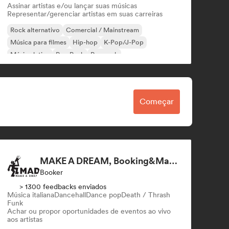
Assinar artistas e/ou lançar suas músicas
Representar/gerenciar artistas em suas carreiras
Rock alternativo
Comercial / Mainstream
Música para filmes
Hip-hop
K-Pop/J-Pop
Música latina
Pop Punk
Pop rock
Começar
MAKE A DREAM, Booking&Management
Booker
> 1300 feedbacks enviados
Música italiana
Dancehall
Dance pop
Death / Thrash
Funk
Achar ou propor oportunidades de eventos ao vivo
aos artistas