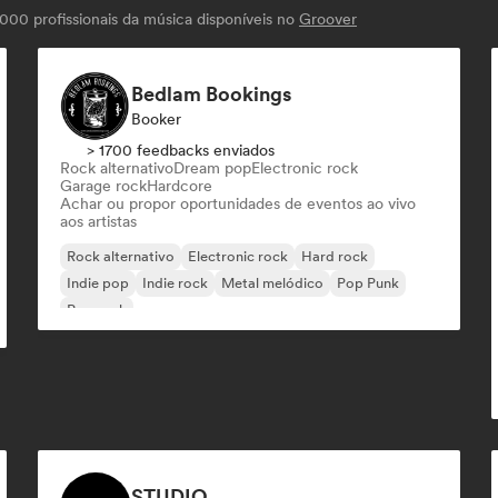
00 profissionais da música disponíveis no
Groover
Bedlam Bookings
Booker
> 1700 feedbacks enviados
Rock alternativo
Dream pop
Electronic rock
Garage rock
Hardcore
Achar ou propor oportunidades de eventos ao vivo
aos artistas
Rock alternativo
Electronic rock
Hard rock
Indie pop
Indie rock
Metal melódico
Pop Punk
Pop rock
STUDIO