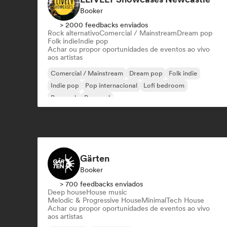
Booker
> 2000 feedbacks enviados
Rock alternativo
Comercial / Mainstream
Dream pop
Folk indie
Indie pop
Achar ou propor oportunidades de eventos ao vivo
aos artistas
Comercial / Mainstream
Dream pop
Folk indie
Indie pop
Pop internacional
Lofi bedroom
Pop rock
Pop soul
Gärten
Booker
> 700 feedbacks enviados
Deep house
House music
Melodic & Progressive House
Minimal
Tech House
Achar ou propor oportunidades de eventos ao vivo
aos artistas