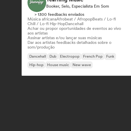
Booker, Selo, Especialista Em Som
> 1300 feedbacks enviados
Música africana
Afrobeat / Afropop
Beats / Lo-fi
Chill / Lo-fi Hip-Hop
Dancehall
Achar ou propor oportunidades de eventos ao vivo
aos artistas
Assinar artistas e/ou lançar suas músicas
Dar aos artistas feedbacks detalhados sobre o
som/produção
Dancehall
Dub
Electropop
French Pop
Funk
Hip-hop
House music
New wave