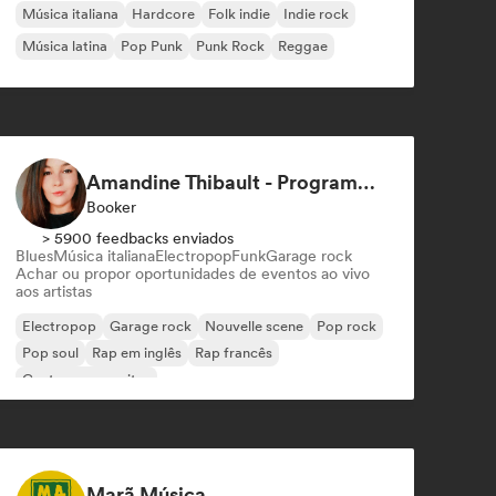
Música italiana
Hardcore
Folk indie
Indie rock
Música latina
Pop Punk
Punk Rock
Reggae
Amandine Thibault - Programmation Concerts SMAC IDF, Booking, Management
Booker
> 5900 feedbacks enviados
Blues
Música italiana
Electropop
Funk
Garage rock
Achar ou propor oportunidades de eventos ao vivo
aos artistas
Electropop
Garage rock
Nouvelle scene
Pop rock
Pop soul
Rap em inglês
Rap francês
Cantor-compositor
Marã Música