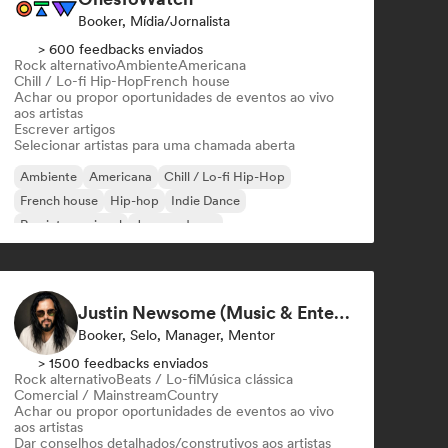
Booker, Mídia/Jornalista
> 600 feedbacks enviados
Rock alternativo
Ambiente
Americana
Chill / Lo-fi Hip-Hop
French house
Achar ou propor oportunidades de eventos ao vivo
aos artistas
Escrever artigos
Selecionar artistas para uma chamada aberta
Ambiente
Americana
Chill / Lo-fi Hip-Hop
French house
Hip-hop
Indie Dance
Rap internacional
Jazz moderno
Justin Newsome (Music & Entertainment Executive | A&R, Artist Development & Partnerships | Applied AI & Systems Strategy)
Booker, Selo, Manager, Mentor
> 1500 feedbacks enviados
Rock alternativo
Beats / Lo-fi
Música clássica
Comercial / Mainstream
Country
Achar ou propor oportunidades de eventos ao vivo
aos artistas
Dar conselhos detalhados/construtivos aos artistas