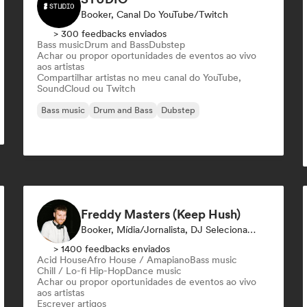
Booker, Canal Do YouTube/Twitch
> 300 feedbacks enviados
Bass music
Drum and Bass
Dubstep
Achar ou propor oportunidades de eventos ao vivo
aos artistas
Compartilhar artistas no meu canal do YouTube,
SoundCloud ou Twitch
Bass music
Drum and Bass
Dubstep
Freddy Masters (Keep Hush)
Booker, Mídia/Jornalista, DJ Selecionado
> 1400 feedbacks enviados
Acid House
Afro House / Amapiano
Bass music
Chill / Lo-fi Hip-Hop
Dance music
Achar ou propor oportunidades de eventos ao vivo
aos artistas
Escrever artigos