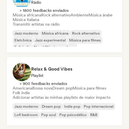
Rádio
> 1800 feedbacks enviados
Música africana
Rock alternativo
Ambiente
Música árabe
Música italiana
Transmitir artistas na rádio
Jazz moderno
Música africana
Rock alternativo
Eletrônica
Jazz experimental
Música para filmes
Folk indie
Neo / Clássico moderno
Relax & Good Vibes
Playlist
> 900 feedbacks enviados
Americana
Bossa nova
Dream pop
Música para filmes
Folk indie
Adicionar artistas às minhas playlists de maior impacto
Jazz moderno
Dream pop
Indie pop
Pop internacional
Lofi bedroom
Pop soul
Pop psicodélico
R&B