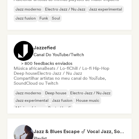
Jazz moderno
Electro Jazz / Nu Jazz
Jazz experimental
Jazz fusion
Funk
Soul
Jazzefied
Canal Do YouTube/Twitch
> 800 feedbacks enviados
Música africana
Beats / Lo-fi
Chill / Lo-fi Hip-Hop
Deep house
Electro Jazz / Nu Jazz
Compartilhar artistas no meu canal do YouTube,
SoundCloud ou Twitch
Jazz moderno
Deep house
Electro Jazz / Nu Jazz
Jazz experimental
Jazz fusion
House music
Música africana
Beats / Lo-fi
Jazz & Blues Escape 🎷 Vocal Jazz, Soul Blues & Classic Standards
Playlist