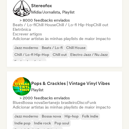
Stereofox
Mídia/Jornalista, Playlist
> 8000 feedbacks enviados
Beats / Lo-fi
Chill House
Chill / Lo-fi Hip-Hop
Chill out
Eletrônica
Escrever artigos
Adicionar artistas às minhas playlists de maior impacto
Jazz moderno
Beats / Lo-fi
Chill House
Chill / Lo-fi Hip-Hop
Chill out
Electro Jazz / Nu Jazz
Funk
Jazz fusion
Pops & Crackles | Vintage Vinyl Vibes
Playlist
> 2000 feedbacks enviados
Blues
Bossa nova
Sertanejo brasileiro
Disco
Funk
Adicionar artistas às minhas playlists de maior impacto
Jazz moderno
Bossa nova
Hip-hop
Folk indie
Indie pop
Indie rock
Pop soul