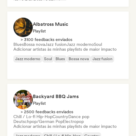
Rock & Roll / Rock Clássico
Albatross Music
Playlist
> 3100 feedbacks enviados
Blues
Bossa nova
Jazz fusion
Jazz moderno
Soul
Adicionar artistas às minhas playlists de maior impacto
Jazz moderno
Soul
Blues
Bossa nova
Jazz fusion
Backyard BBQ Jams
Playlist
> 2500 feedbacks enviados
Chill / Lo-fi Hip-Hop
Country
Dance pop
Deutschpop/German Pop
Electropop
Adicionar artistas às minhas playlists de maior impacto
Jazz moderno
Chill / Lo-fi Hip-Hop
Country