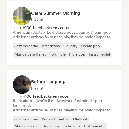
Calm Summer Morning
Playlist
> 1900 feedbacks enviados
Americana
Beats / Lo-fi
Bossa nova
Country
Dream pop
Adicionar artistas às minhas playlists de maior impacto
Jazz moderno
Americana
Country
Dream pop
Música para filmes
Folk indie
Indie pop
Instrumental
Before sleeping.
Playlist
> 4100 feedbacks enviados
Rock alternativo
Chill out
Música clássica
Indie pop
Indie rock
Adicionar artistas às minhas playlists de maior impacto
Jazz moderno
Rock alternativo
Chill out
Música clássica
Indie pop
Indie rock
Instrumental