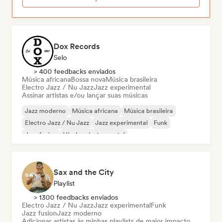
Dox Records
Selo
> 400 feedbacks enviados
Música africana
Bossa nova
Música brasileira
Electro Jazz / Nu Jazz
Jazz experimental
Assinar artistas e/ou lançar suas músicas
Jazz moderno
Música africana
Música brasileira
Electro Jazz / Nu Jazz
Jazz experimental
Funk
Jazz fusion
Hip-hop instrumental
Sax and the City
Playlist
> 1300 feedbacks enviados
Electro Jazz / Nu Jazz
Jazz experimental
Funk
Jazz fusion
Jazz moderno
Adicionar artistas às minhas playlists de maior impacto