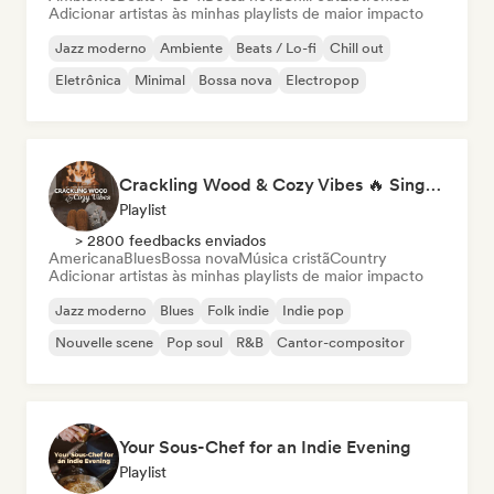
Adicionar artistas às minhas playlists de maior impacto
Jazz moderno
Ambiente
Beats / Lo-fi
Chill out
Eletrônica
Minimal
Bossa nova
Electropop
Crackling Wood & Cozy Vibes 🔥 Singer-Songwriter, Dream Pop & Bedroom Pop
Playlist
> 2800 feedbacks enviados
Americana
Blues
Bossa nova
Música cristã
Country
Adicionar artistas às minhas playlists de maior impacto
Jazz moderno
Blues
Folk indie
Indie pop
Nouvelle scene
Pop soul
R&B
Cantor-compositor
Your Sous-Chef for an Indie Evening
Playlist