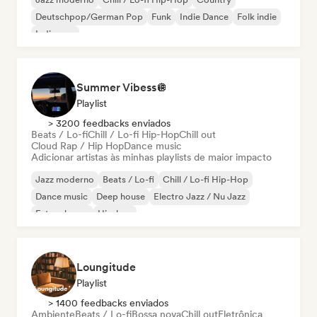
Deutschpop/German Pop
Funk
Indie Dance
Folk indie
Indie pop
Summer Vibess🪩
Playlist
> 3200 feedbacks enviados
Beats / Lo-fi
Chill / Lo-fi Hip-Hop
Chill out
Cloud Rap / Hip Hop
Dance music
Adicionar artistas às minhas playlists de maior impacto
Jazz moderno
Beats / Lo-fi
Chill / Lo-fi Hip-Hop
Dance music
Deep house
Electro Jazz / Nu Jazz
Future house
Hip-hop
Loungitude
Playlist
> 1400 feedbacks enviados
Ambiente
Beats / Lo-fi
Bossa nova
Chill out
Eletrônica