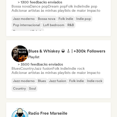
> 1300 feedbacks enviados
Bossa nova
Dance pop
Dream pop
Folk indie
Indie pop
Adicionar artistas às minhas playlists de maior impacto
Jazz moderno
Bossa nova
Folk indie
Indie pop
Pop internacional
Lofi bedroom
R&B
Pop suave / Balada
Blues & Whiskey 🥃 🎸 | +300k Followers
Playlist
> 3500 feedbacks enviados
Blues
Country
Jazz fusion
Folk indie
Indie rock
Adicionar artistas às minhas playlists de maior impacto
Jazz moderno
Blues
Jazz fusion
Folk indie
Indie rock
Country
Soul
Radio Free Marseille