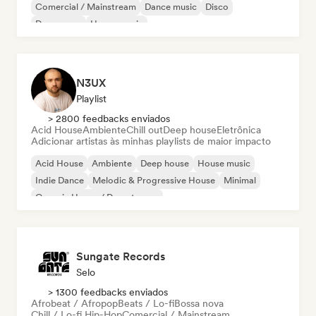
Comercial / Mainstream
Dance music
Disco
Dream pop
House music
N3UX
Playlist
> 2800 feedbacks enviados
Acid House
Ambiente
Chill out
Deep house
Eletrônica
Adicionar artistas às minhas playlists de maior impacto
Acid House
Ambiente
Deep house
House music
Indie Dance
Melodic & Progressive House
Minimal
Organic House / Downtempo
Sungate Records
Selo
> 1300 feedbacks enviados
Afrobeat / Afropop
Beats / Lo-fi
Bossa nova
Chill / Lo-fi Hip-Hop
Comercial / Mainstream