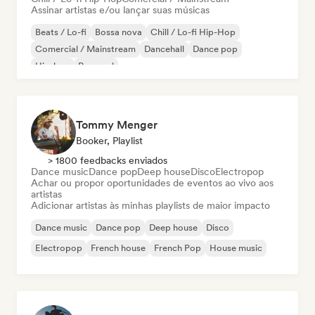
Assinar artistas e/ou lançar suas músicas
Beats / Lo-fi
Bossa nova
Chill / Lo-fi Hip-Hop
Comercial / Mainstream
Dancehall
Dance pop
Hip-hop
Pop soul
Tommy Menger
Booker, Playlist
> 1800 feedbacks enviados
Dance music
Dance pop
Deep house
Disco
Electropop
Achar ou propor oportunidades de eventos ao vivo aos
artistas
Adicionar artistas às minhas playlists de maior impacto
Dance music
Dance pop
Deep house
Disco
Electropop
French house
French Pop
House music