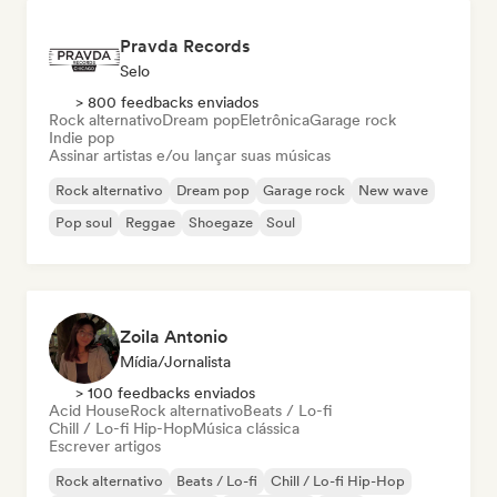
Pravda Records
Selo
> 800 feedbacks enviados
Rock alternativo
Dream pop
Eletrônica
Garage rock
Indie pop
Assinar artistas e/ou lançar suas músicas
Rock alternativo
Dream pop
Garage rock
New wave
Pop soul
Reggae
Shoegaze
Soul
Zoila Antonio
Mídia/Jornalista
> 100 feedbacks enviados
Acid House
Rock alternativo
Beats / Lo-fi
Chill / Lo-fi Hip-Hop
Música clássica
Escrever artigos
Rock alternativo
Beats / Lo-fi
Chill / Lo-fi Hip-Hop