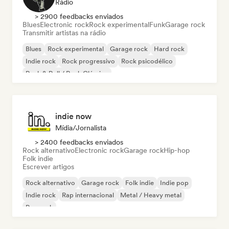
Rádio
> 2900 feedbacks enviados
Blues
Electronic rock
Rock experimental
Funk
Garage rock
Transmitir artistas na rádio
Blues
Rock experimental
Garage rock
Hard rock
Indie rock
Rock progressivo
Rock psicodélico
Rock & Roll / Rock Clássico
indie now
Mídia/Jornalista
> 2400 feedbacks enviados
Rock alternativo
Electronic rock
Garage rock
Hip-hop
Folk indie
Escrever artigos
Rock alternativo
Garage rock
Folk indie
Indie pop
Indie rock
Rap internacional
Metal / Heavy metal
Pop rock