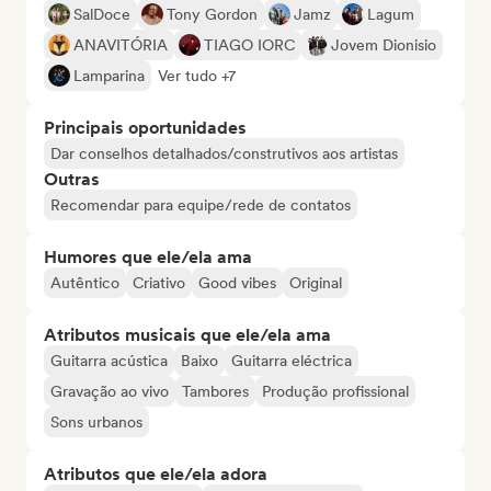
SalDoce
Tony Gordon
Jamz
Lagum
ANAVITÓRIA
TIAGO IORC
Jovem Dionisio
Lamparina
Ver tudo +7
Principais oportunidades
Dar conselhos detalhados/construtivos aos artistas
Outras
Recomendar para equipe/rede de contatos
Humores que ele/ela ama
Autêntico
Criativo
Good vibes
Original
Atributos musicais que ele/ela ama
Guitarra acústica
Baixo
Guitarra eléctrica
Gravação ao vivo
Tambores
Produção profissional
Sons urbanos
Atributos que ele/ela adora