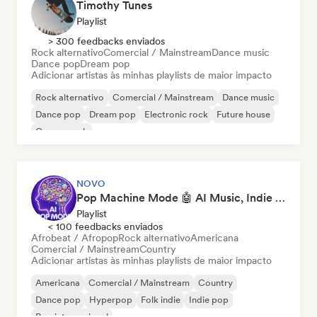
Timothy Tunes
Playlist
> 300 feedbacks enviados
Rock alternativo
Comercial / Mainstream
Dance music
Dance pop
Dream pop
Adicionar artistas às minhas playlists de maior impacto
Rock alternativo
Comercial / Mainstream
Dance music
Dance pop
Dream pop
Electronic rock
Future house
Garage rock
NOVO
Pop Machine Mode 🤖 AI Music, Indie Pop & Dream Pop
Playlist
< 100 feedbacks enviados
Afrobeat / Afropop
Rock alternativo
Americana
Comercial / Mainstream
Country
Adicionar artistas às minhas playlists de maior impacto
Americana
Comercial / Mainstream
Country
Dance pop
Hyperpop
Folk indie
Indie pop
Pop internacional