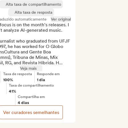
Alta taxa de compartilhamento
Alta taxa de resposta
raduzido automaticamente
Ver original
ocus is on the month's releases. I 
t analyze AI-generated music.

ournalist who graduated from UFJF 
997, he has worked for O Globo 
ansCultura and Gente Boa 
mns), Tribuna de Minas, Mix 
il, RG, and Revista Híbrida. H...
Veja mais
Taxa de resposta
Responde em
100%
1 dia
Taxa de compartilhamento
41%
Compartilha em
4 dias
Ver curadores semelhantes