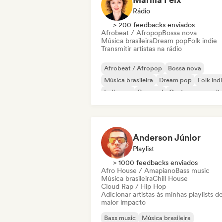
Rádio
> 200 feedbacks enviados
Afrobeat / Afropop
Bossa nova
Música brasileira
Dream pop
Folk indie
Transmitir artistas na rádio
Afrobeat / Afropop
Bossa nova
Música brasileira
Dream pop
Folk ind
Indie pop
Pop soul
Cantor-composit
Anderson Júnior
Playlist
> 1000 feedbacks enviados
Afro House / Amapiano
Bass music
Música brasileira
Chill House
Cloud Rap / Hip Hop
Adicionar artistas às minhas playlists d
maior impacto
Bass music
Música brasileira