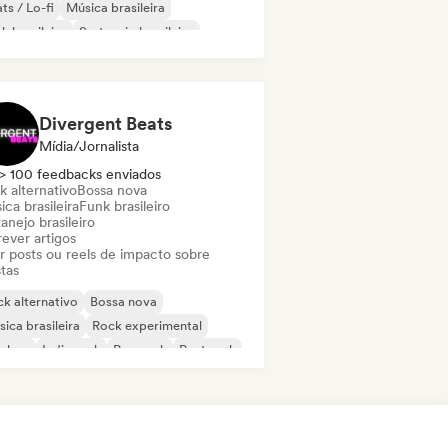
ts / Lo-fi
Música brasileira
k brasileiro
Sertanejo brasileiro
nce pop
Eletrônica
Divergent Beats
Mídia/Jornalista
> 100 feedbacks enviados
k alternativo
Bossa nova
ca brasileira
Funk brasileiro
anejo brasileiro
ever artigos
ar posts ou reels de impacto sobre
stas
k alternativo
Bossa nova
ica brasileira
Rock experimental
p-hop
Indie rock
Pop rock
Post rock