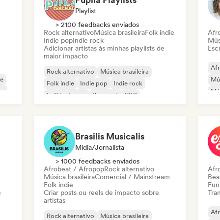
Playlist
> 2100 feedbacks enviados
Rock alternativo
Música brasileira
Folk indie
Afr
Indie pop
Indie rock
Músi
Adicionar artistas às minhas playlists de
Escr
maior impacto
Af
Rock alternativo
Música brasileira
ie
Mús
Folk indie
Indie pop
Indie rock
or
Mús
Lofi bedroom
Pop rock
R&B
Brasilis Musicalis
Mídia/Jornalista
> 1000 feedbacks enviados
Afrobeat / Afropop
Rock alternativo
Afr
Música brasileira
Comercial / Mainstream
Beat
Folk indie
Funk
e
Criar posts ou reels de impacto sobre
Tran
artistas
Af
Rock alternativo
Música brasileira