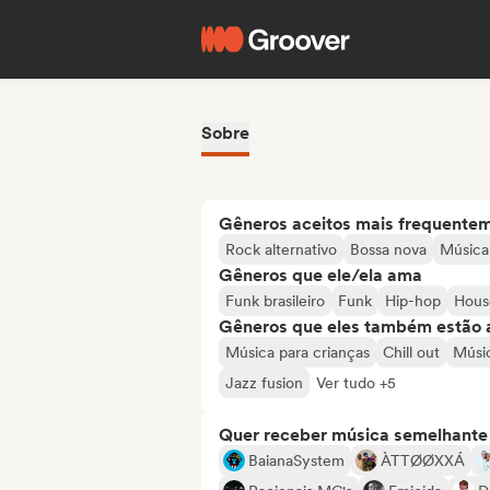
Sobre
Gêneros aceitos mais frequente
Rock alternativo
Bossa nova
Música 
Gêneros que ele/ela ama
Funk brasileiro
Funk
Hip-hop
Hous
Gêneros que eles também estão 
Música para crianças
Chill out
Músic
Jazz fusion
Ver tudo +5
Quer receber música semelhante a
BaianaSystem
ÀTTØØXXÁ