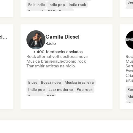
Bea
Folk indie
Indie pop
Indie rock
Fun
Pop rock
R&B
Reggae
Da
Disconfie / Thiago Ibelli - Content Creator
Camila Diesel
Rádio
> 400 feedbacks enviados
Rock alternativo
Blues
Bossa nova
Roc
Música brasileira
Electronic rock
Músi
Transmitir artistas na rádio
Sert
Escr
Cri
arti
Blues
Bossa nova
Música brasileira
Indie pop
Jazz moderno
Pop rock
Roc
Pop soul
R&B
Mús
Hi