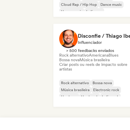
Cloud Rap / Hip Hop
Dance music
House music
Indie pop
Cantor-compositor
Afro House / Amapiano
Influenciador
> 500 feedbacks enviados
Rock alternativo
Americana
Blues
Bossa nova
Música brasileira
Criar posts ou reels de impacto sobre
artistas
Rock alternativo
Bossa nova
Música brasileira
Electronic rock
Hardcore
Hard rock
Indie rock
Pop Punk