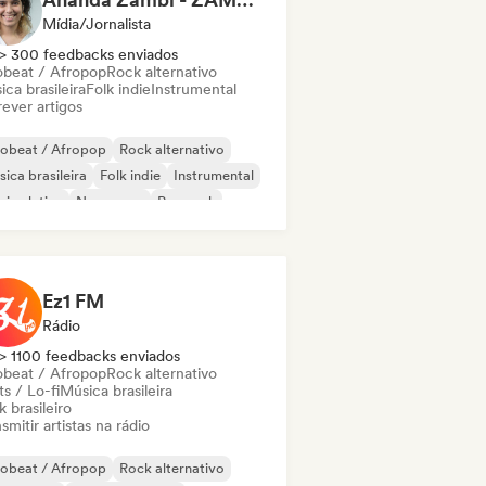
Mídia/Jornalista
> 300 feedbacks enviados
obeat / Afropop
Rock alternativo
ca brasileira
Folk indie
Instrumental
ever artigos
robeat / Afropop
Rock alternativo
ica brasileira
Folk indie
Instrumental
ica latina
New wave
Pop rock
Ez1 FM
Rádio
> 1100 feedbacks enviados
obeat / Afropop
Rock alternativo
s / Lo-fi
Música brasileira
 brasileiro
smitir artistas na rádio
robeat / Afropop
Rock alternativo