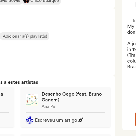
avid Bowie
Chico Buarque
T
My f
don'
Adicionar à(s) playlist(s)
A j
in 1
(Tr
colu
Bras
 a estes artistas
na
Desenho Cego (feat. Bruno
Ganem)
Ana Pê
Escreveu um artigo