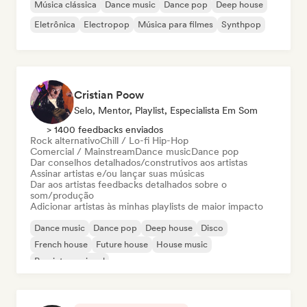
Música clássica
Dance music
Dance pop
Deep house
Eletrônica
Electropop
Música para filmes
Synthpop
Cristian Poow
Selo, Mentor, Playlist, Especialista Em Som
> 1400 feedbacks enviados
Rock alternativo
Chill / Lo-fi Hip-Hop
Comercial / Mainstream
Dance music
Dance pop
Dar conselhos detalhados/construtivos aos artistas
Assinar artistas e/ou lançar suas músicas
Dar aos artistas feedbacks detalhados sobre o
som/produção
Adicionar artistas às minhas playlists de maior impacto
Dance music
Dance pop
Deep house
Disco
French house
Future house
House music
Pop internacional