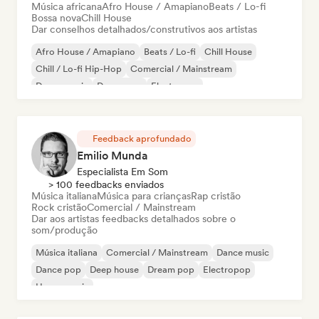
Música africana
Afro House / Amapiano
Beats / Lo-fi
Bossa nova
Chill House
Dar conselhos detalhados/construtivos aos artistas
Afro House / Amapiano
Beats / Lo-fi
Chill House
Chill / Lo-fi Hip-Hop
Comercial / Mainstream
Dance music
Dance pop
Electropop
Feedback aprofundado
Emilio Munda
Especialista Em Som
> 100 feedbacks enviados
Música italiana
Música para crianças
Rap cristão
Rock cristão
Comercial / Mainstream
Dar aos artistas feedbacks detalhados sobre o
som/produção
Música italiana
Comercial / Mainstream
Dance music
Dance pop
Deep house
Dream pop
Electropop
House music