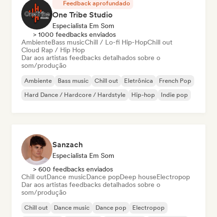
Feedback aprofundado
One Tribe Studio
Especialista Em Som
> 1000 feedbacks enviados
Ambiente
Bass music
Chill / Lo-fi Hip-Hop
Chill out
Cloud Rap / Hip Hop
Dar aos artistas feedbacks detalhados sobre o
som/produção
Ambiente
Bass music
Chill out
Eletrônica
French Pop
Hard Dance / Hardcore / Hardstyle
Hip-hop
Indie pop
Sanzach
Especialista Em Som
> 600 feedbacks enviados
Chill out
Dance music
Dance pop
Deep house
Electropop
Dar aos artistas feedbacks detalhados sobre o
som/produção
Chill out
Dance music
Dance pop
Electropop