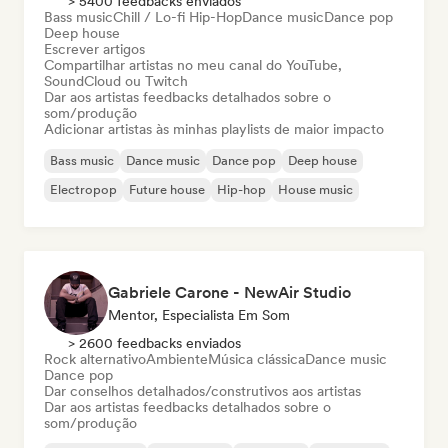
> 5400 feedbacks enviados
Bass music
Chill / Lo-fi Hip-Hop
Dance music
Dance pop
Deep house
Escrever artigos
Compartilhar artistas no meu canal do YouTube,
SoundCloud ou Twitch
Dar aos artistas feedbacks detalhados sobre o
som/produção
Adicionar artistas às minhas playlists de maior impacto
Bass music
Dance music
Dance pop
Deep house
Electropop
Future house
Hip-hop
House music
Gabriele Carone - NewAir Studio
Mentor, Especialista Em Som
> 2600 feedbacks enviados
Rock alternativo
Ambiente
Música clássica
Dance music
Dance pop
Dar conselhos detalhados/construtivos aos artistas
Dar aos artistas feedbacks detalhados sobre o
som/produção