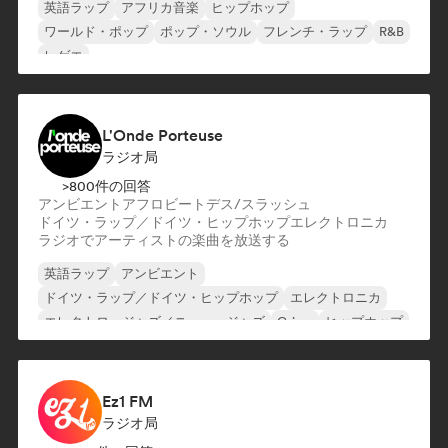
英語ラップ
アフリカ音楽
ヒップホップ
ワールド・ポップ
ポップ・ソウル
フレンチ・ラップ
R&B
レゲエ
L'Onde Porteuse
ラジオ局
>800件の回答
アンビエント
アフロビート
デス/スラッシュ
ドイツ・ラップ／ドイツ・ヒップホップ
エレクトロニカ
ラジオでアーティストの楽曲を放送する
英語ラップ
アンビエント
ドイツ・ラップ／ドイツ・ヒップホップ
エレクトロニカ
エレクトロ・ジャズ／ニュー・ジャズ
Grime
ヒップホップ
インディー・ダンス
Ez1 FM
ラジオ局