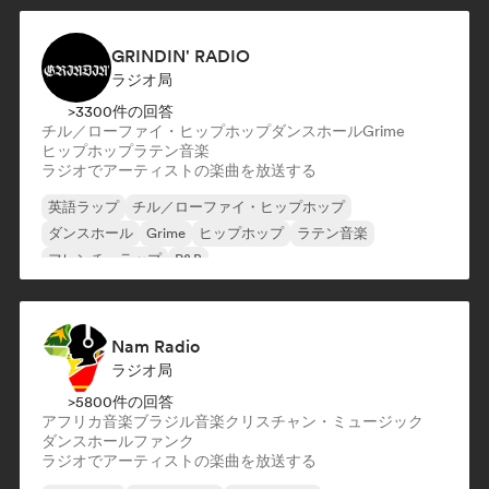
チル／ローファイ・ヒップホップ
ドリル／ジャージー
GRINDIN' RADIO
ラジオ局
>3300件の回答
チル／ローファイ・ヒップホップ
ダンスホール
Grime
ヒップホップ
ラテン音楽
ラジオでアーティストの楽曲を放送する
英語ラップ
チル／ローファイ・ヒップホップ
ダンスホール
Grime
ヒップホップ
ラテン音楽
フレンチ・ラップ
R&B
Nam Radio
ラジオ局
>5800件の回答
アフリカ音楽
ブラジル音楽
クリスチャン・ミュージック
ダンスホール
ファンク
ラジオでアーティストの楽曲を放送する