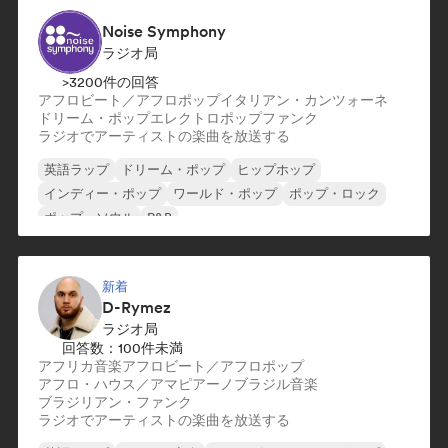
Noise Symphony
ラジオ局
>3200件の回答
アフロビート／アフロポップ
イタリアン・カンツォーネ
ドリーム・ポップ
エレクトロポップ
ファンク
ラジオでアーティストの楽曲を放送する
英語ラップ
ドリーム・ポップ
ヒップホップ
インディー・ポップ
ワールド・ポップ
ポップ・ロック
ポップ・ソウル
R&B
新着
D-Rymez
ラジオ局
回答数：100件未満
アフリカ音楽
アフロビート／アフロポップ
アフロ・ハウス／アマピアーノ
ブラジル音楽
ブラジリアン・ファンク
ラジオでアーティストの楽曲を放送する