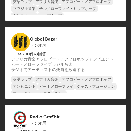
英語ラップ
アフリカ音楽
アフロビート／アフロポップ
ブラジル音楽
チル／ローファイ・ヒップホップ
ダンスホール
ヒップホップ
インストゥルメンタル・ヒップホップ
Global Bazar!
ラジオ局
>2700件の回答
アフリカ音楽
アフロビート／アフロポップ
アンビエント
ビート／ローファイ
ブラジル音楽
ラジオでアーティストの楽曲を放送する
英語ラップ
アフリカ音楽
アフロビート／アフロポップ
アンビエント
ビート／ローファイ
ジャズ・フュージョン
フューチャー・ハウス
Grime
Radio Graf'hit
ラジオ局