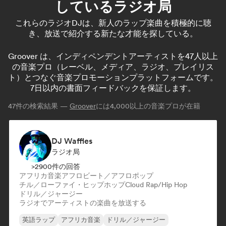
しているラジオ局
これらのラジオDJは、新人のラップ楽曲を積極的に聴
き、放送で紹介する新たな才能を探している。
Groover は、インディペンデントアーティストを47人以上
の音楽プロ（レーベル、メディア、ラジオ、プレイリス
ト）とつなぐ音楽プロモーションプラットフォームです。
7日以内の書面フィードバックを保証します。
47
件の検索結果 —
Groover
には4,000以上の音楽プロが在籍
DJ Waffles
ラジオ局
>2900件の回答
アフリカ音楽
アフロビート／アフロポップ
チル／ローファイ・ヒップホップ
Cloud Rap/Hip Hop
ドリル／ジャージー
ラジオでアーティストの楽曲を放送する
英語ラップ
アフリカ音楽
ドリル／ジャージー