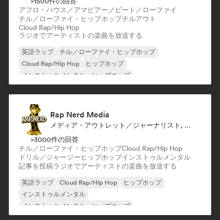
>1500件の回答
アフロ・ハウス／アマピアーノ
ビート／ローファイ
チル／ローファイ・ヒップホップ
チルアウト
Cloud Rap/Hip Hop
ラジオでアーティストの楽曲を放送する
英語ラップ
チル／ローファイ・ヒップホップ
Cloud Rap/Hip Hop
ヒップホップ
インストゥルメンタル・ヒップホップ
インターナショナル・ラップ
フレンチ・ラップ
R&B
Rap Nerd Media
メディア・アウトレット／ジャーナリスト, ラジオ局
>3000件の回答
チル／ローファイ・ヒップホップ
Cloud Rap/Hip Hop
ドリル／ジャージー
ヒップホップ
インストゥルメンタル
記事を投稿
ラジオでアーティストの楽曲を放送する
英語ラップ
Cloud Rap/Hip Hop
ヒップホップ
インストゥルメンタル
インストゥルメンタル・ヒップホップ
インターナショナル・ラップ