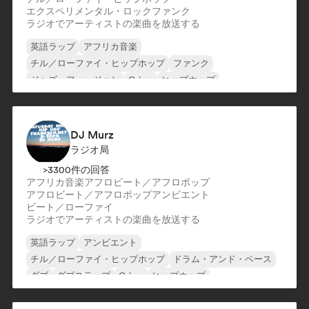
エクスペリメンタル・ロック
ファンク
ラジオでアーティストの楽曲を放送する
英語ラップ
アフリカ音楽
チル／ローファイ・ヒップホップ
ファンク
ジャズ・フュージョン
Grime
ヒップホップ
モダン・ジャズ
DJ Murz
ラジオ局
>3300件の回答
アフリカ音楽
アフロビート／アフロポップ
アフロビート／アフロポップ
アンビエント
ビート／ローファイ
ラジオでアーティストの楽曲を放送する
英語ラップ
アンビエント
チル／ローファイ・ヒップホップ
ドラム・アンド・ベース
ダブ
ダブステップ
Grime
ヒップホップ