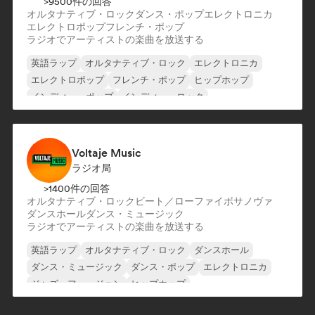
>9500件の回答
オルタナティブ・ロック
ダンス・ポップ
エレクトロニカ
エレクトロポップ
フレンチ・ポップ
ラジオでアーティストの楽曲を放送する
英語ラップ
オルタナティブ・ロック
エレクトロニカ
エレクトロポップ
フレンチ・ポップ
ヒップホップ
インディー・ポップ
インディー・ロック
Voltaje Music
ラジオ局
>1400件の回答
オルタナティブ・ロック
ビート／ローファイ
ボサノヴァ
ダンスホール
ダンス・ミュージック
ラジオでアーティストの楽曲を放送する
英語ラップ
オルタナティブ・ロック
ダンスホール
ダンス・ミュージック
ダンス・ポップ
エレクトロニカ
ジャズ・フュージョン
ヒップホップ