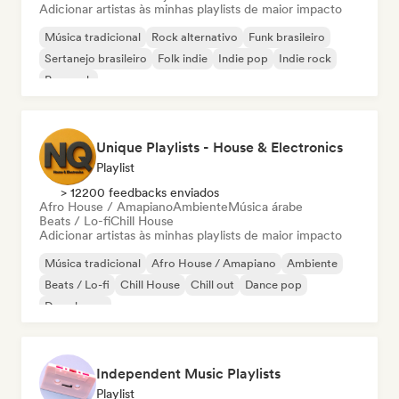
Adicionar artistas às minhas playlists de maior impacto
Música tradicional
Rock alternativo
Funk brasileiro
Sertanejo brasileiro
Folk indie
Indie pop
Indie rock
Pop rock
Unique Playlists - House & Electronics
Playlist
> 12200 feedbacks enviados
Afro House / Amapiano
Ambiente
Música árabe
Beats / Lo-fi
Chill House
Adicionar artistas às minhas playlists de maior impacto
Música tradicional
Afro House / Amapiano
Ambiente
Beats / Lo-fi
Chill House
Chill out
Dance pop
Deep house
Independent Music Playlists
Playlist