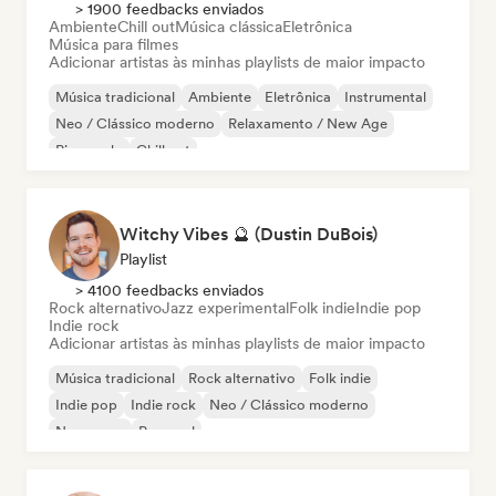
> 1900 feedbacks enviados
Ambiente
Chill out
Música clássica
Eletrônica
Música para filmes
Adicionar artistas às minhas playlists de maior impacto
Música tradicional
Ambiente
Eletrônica
Instrumental
Neo / Clássico moderno
Relaxamento / New Age
Piano solo
Chill out
Witchy Vibes 🔮 (Dustin DuBois)
Playlist
> 4100 feedbacks enviados
Rock alternativo
Jazz experimental
Folk indie
Indie pop
Indie rock
Adicionar artistas às minhas playlists de maior impacto
Música tradicional
Rock alternativo
Folk indie
Indie pop
Indie rock
Neo / Clássico moderno
New wave
Pop soul