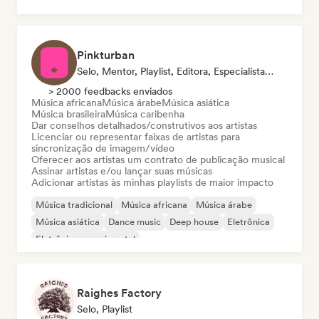
Instrumental
Schlager/German Song
Pinkturban
Selo, Mentor, Playlist, Editora, Especialista Em Sincronização
> 2000 feedbacks enviados
Música africana
Música árabe
Música asiática
Música brasileira
Música caribenha
Dar conselhos detalhados/construtivos aos artistas
Licenciar ou representar faixas de artistas para
sincronização de imagem/vídeo
Oferecer aos artistas um contrato de publicação musical
Assinar artistas e/ou lançar suas músicas
Adicionar artistas às minhas playlists de maior impacto
Música tradicional
Música africana
Música árabe
Música asiática
Dance music
Deep house
Eletrônica
Eletrônica experimental
Raighes Factory
Selo, Playlist