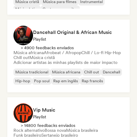
Música cristã
Música para filmes
Instrumental
Música latina
Cantor-compositor
Dancehall Original & African Music
Playlist
> 4900 feedbacks enviados
Música africana
Afrobeat / Afropop
Chill / Lo-fi Hip-Hop
Chill out
Música cristã
Adicionar artistas às minhas playlists de maior impacto
Música tradicional
Música africana
Chill out
Dancehall
Hip-hop
Pop soul
Rap em inglês
Rap francês
Vip Music
Playlist
> 14800 feedbacks enviados
Rock alternativo
Bossa nova
Música brasileira
Funk brasileiro
Sertanejo brasileiro