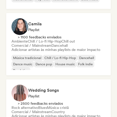
Camila
Playlist
> 1100 feedbacks enviados
Ambiente
Chill / Lo-fi Hip-Hop
Chill out
Comercial / Mainstream
Dancehall
Adicionar artistas às minhas playlists de maior impacto
Música tradicional
Chill / Lo-fi Hip-Hop
Dancehall
Dance music
Dance pop
House music
Folk indie
Pop latino
Wedding Songs
Playlist
> 2500 feedbacks enviados
Rock alternativo
Blues
Música cristã
Comercial / Mainstream
Country
Adicionar artistas às minhas playlists de maior impacto