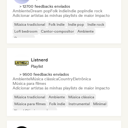
> 12700 feedbacks enviados
Ambiente
Dream pop
Folk indie
Indie pop
Indie rock
Adicionar artistas às minhas playlists de maior impacto
Música tradicional
Folk indie
Indie pop
Indie rock
Lofi bedroom
Cantor-compositor
Ambiente
Dream pop
Listnerd
Playlist
> 9500 feedbacks enviados
Ambiente
Música clássica
Country
Eletrônica
Música para filmes
Adicionar artistas às minhas playlists de maior impacto
Música tradicional
Ambiente
Música clássica
Música para filmes
Folk indie
Instrumental
Minimal
Neo / Clássico moderno