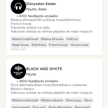
Dünyadan Sesler
Playlist, Rádio
> 4700 feedbacks enviados
Música africana
Chill out
Deep house
Eletrônica
French house
Transmitir artistas na rádio
Adicionar artistas às minhas playlists de maior impacto
Música tradicional
Música africana
Chill out
Deep house
Eletrônica
French house
House music
Folk indie
BLACK AND WHITE
Playlist
> 3600 feedbacks enviados
Rock alternativo
Bass music
Blues
Música caribenha
Música clássica
Adicionar artistas às minhas playlists de maior impacto
Música tradicional
Música clássica
Dance pop
Disco
Instrumental
Pop rock
Rock alternativo
Bass music