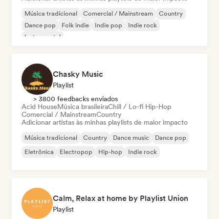
Música tradicional
Comercial / Mainstream
Country
Dance pop
Folk indie
Indie pop
Indie rock
Instrumental
Chasky Music
Playlist
> 3800 feedbacks enviados
Acid House
Música brasileira
Chill / Lo-fi Hip-Hop
Comercial / Mainstream
Country
Adicionar artistas às minhas playlists de maior impacto
Música tradicional
Country
Dance music
Dance pop
Eletrônica
Electropop
Hip-hop
Indie rock
Calm, Relax at home by Playlist Union
Playlist