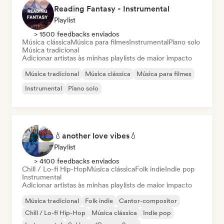
Reading Fantasy - Instrumental
Playlist
> 1500 feedbacks enviados
Música clássica
Música para filmes
Instrumental
Piano solo
Música tradicional
Adicionar artistas às minhas playlists de maior impacto
Música tradicional
Música clássica
Música para filmes
Instrumental
Piano solo
💧another love vibes💧
Playlist
> 4100 feedbacks enviados
Chill / Lo-fi Hip-Hop
Música clássica
Folk indie
Indie pop
Instrumental
Adicionar artistas às minhas playlists de maior impacto
Música tradicional
Folk indie
Cantor-compositor
Chill / Lo-fi Hip-Hop
Música clássica
Indie pop