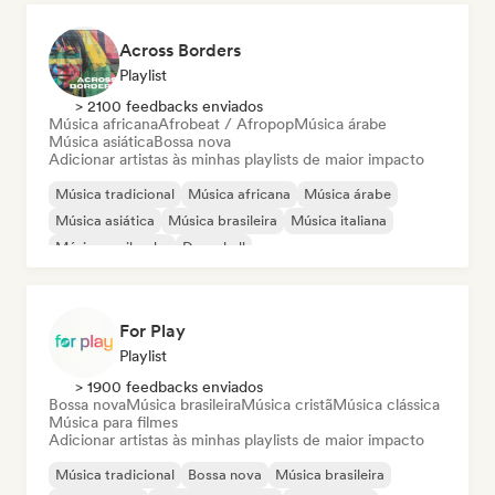
Across Borders
Playlist
> 2100 feedbacks enviados
Música africana
Afrobeat / Afropop
Música árabe
Música asiática
Bossa nova
Adicionar artistas às minhas playlists de maior impacto
Música tradicional
Música africana
Música árabe
Música asiática
Música brasileira
Música italiana
Música caribenha
Dancehall
For Play
Playlist
> 1900 feedbacks enviados
Bossa nova
Música brasileira
Música cristã
Música clássica
Música para filmes
Adicionar artistas às minhas playlists de maior impacto
Música tradicional
Bossa nova
Música brasileira