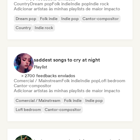
Country
Dream pop
Folk indie
Indie pop
Indie rock
Adicionar artistas às minhas playlists de maior impacto
Dream pop
Folk indie
Indie pop
Cantor-compositor
Country
Indie rock
saddest songs to cry at night
Playlist
> 2700 feedbacks enviados
Comercial / Mainstream
Folk indie
Indie pop
Lofi bedroom
Cantor-compositor
Adicionar artistas às minhas playlists de maior impacto
Comercial / Mainstream
Folk indie
Indie pop
Lofi bedroom
Cantor-compositor