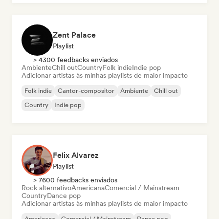
Zent Palace
Playlist
> 4300 feedbacks enviados
Ambiente
Chill out
Country
Folk indie
Indie pop
Adicionar artistas às minhas playlists de maior impacto
Folk indie
Cantor-compositor
Ambiente
Chill out
Country
Indie pop
Felix Alvarez
Playlist
> 7600 feedbacks enviados
Rock alternativo
Americana
Comercial / Mainstream
Country
Dance pop
Adicionar artistas às minhas playlists de maior impacto
Americana
Comercial / Mainstream
Dance pop