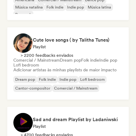
Música natalina
Folk indie
Indie pop
Música latina
Pop rock
Cute love songs ( by Talitha Tunes)
Playlist
> 2200 feedbacks enviados
Comercial / Mainstream
Dream pop
Folk indie
Indie pop
Lofi bedroom
Adicionar artistas às minhas playlists de maior impacto
Dream pop
Folk indie
Indie pop
Lofi bedroom
Cantor-compositor
Comercial / Mainstream
Sad and dream Playlist by Ladaniwski
Playlist
> 4700 feedbacks enviados