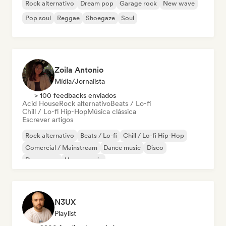
Rock alternativo
Dream pop
Garage rock
New wave
Pop soul
Reggae
Shoegaze
Soul
Zoila Antonio
Mídia/Jornalista
> 100 feedbacks enviados
Acid House
Rock alternativo
Beats / Lo-fi
Chill / Lo-fi Hip-Hop
Música clássica
Escrever artigos
Rock alternativo
Beats / Lo-fi
Chill / Lo-fi Hip-Hop
Comercial / Mainstream
Dance music
Disco
Dream pop
House music
N3UX
Playlist