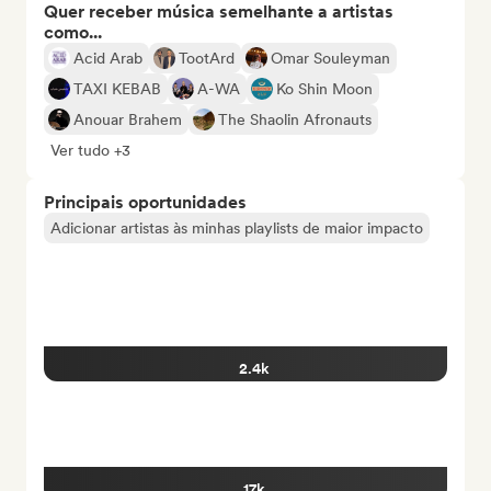
Quer receber música semelhante a artistas
como...
Acid Arab
TootArd
Omar Souleyman
TAXI KEBAB
A-WA
Ko Shin Moon
Anouar Brahem
The Shaolin Afronauts
Ver tudo +3
Principais oportunidades
Adicionar artistas às minhas playlists de maior impacto
2.4k
17k