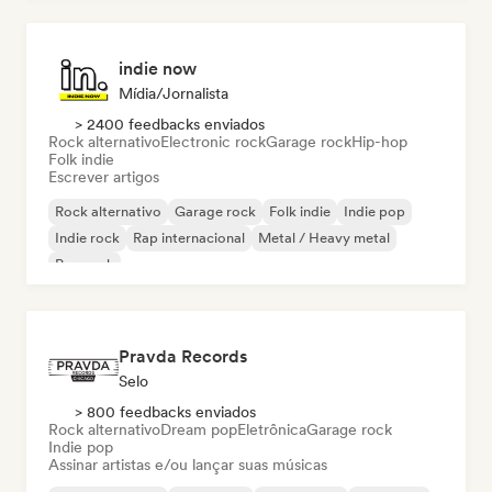
indie now
Mídia/Jornalista
> 2400 feedbacks enviados
Rock alternativo
Electronic rock
Garage rock
Hip-hop
Folk indie
Escrever artigos
Rock alternativo
Garage rock
Folk indie
Indie pop
Indie rock
Rap internacional
Metal / Heavy metal
Pop rock
Pravda Records
Selo
> 800 feedbacks enviados
Rock alternativo
Dream pop
Eletrônica
Garage rock
Indie pop
Assinar artistas e/ou lançar suas músicas