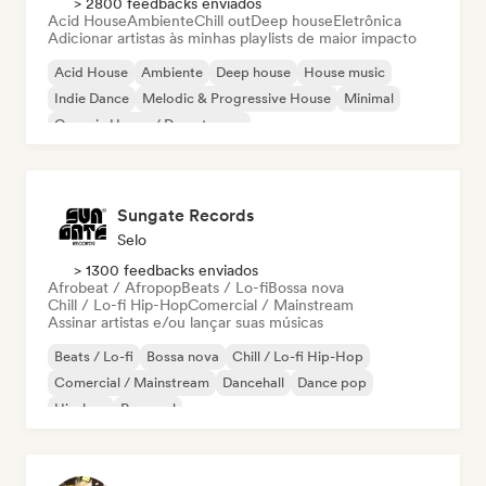
> 2800 feedbacks enviados
Acid House
Ambiente
Chill out
Deep house
Eletrônica
Adicionar artistas às minhas playlists de maior impacto
Acid House
Ambiente
Deep house
House music
Indie Dance
Melodic & Progressive House
Minimal
Organic House / Downtempo
Sungate Records
Selo
> 1300 feedbacks enviados
Afrobeat / Afropop
Beats / Lo-fi
Bossa nova
Chill / Lo-fi Hip-Hop
Comercial / Mainstream
Assinar artistas e/ou lançar suas músicas
Beats / Lo-fi
Bossa nova
Chill / Lo-fi Hip-Hop
Comercial / Mainstream
Dancehall
Dance pop
Hip-hop
Pop soul