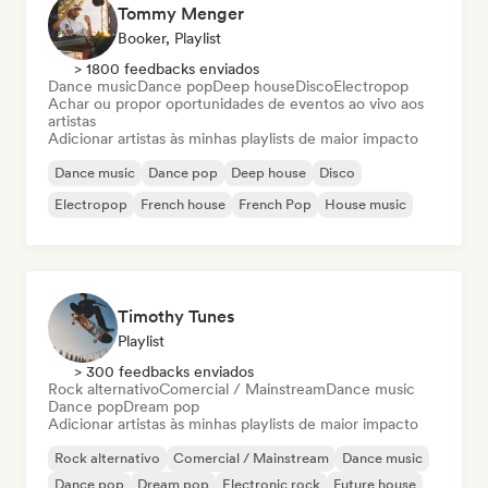
Tommy Menger
Booker, Playlist
> 1800 feedbacks enviados
Dance music
Dance pop
Deep house
Disco
Electropop
Achar ou propor oportunidades de eventos ao vivo aos
artistas
Adicionar artistas às minhas playlists de maior impacto
Dance music
Dance pop
Deep house
Disco
Electropop
French house
French Pop
House music
Timothy Tunes
Playlist
> 300 feedbacks enviados
Rock alternativo
Comercial / Mainstream
Dance music
Dance pop
Dream pop
Adicionar artistas às minhas playlists de maior impacto
Rock alternativo
Comercial / Mainstream
Dance music
Dance pop
Dream pop
Electronic rock
Future house