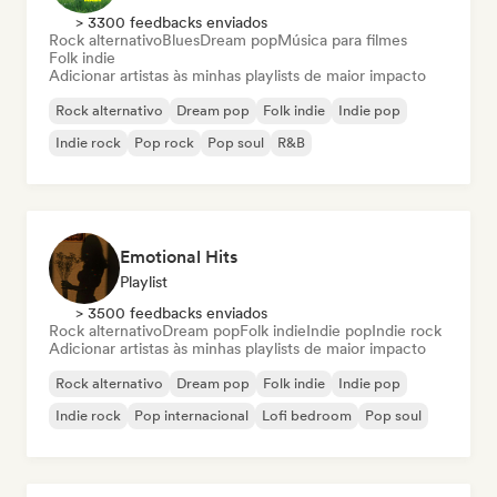
> 3300 feedbacks enviados
Rock alternativo
Blues
Dream pop
Música para filmes
Folk indie
Adicionar artistas às minhas playlists de maior impacto
Rock alternativo
Dream pop
Folk indie
Indie pop
Indie rock
Pop rock
Pop soul
R&B
Emotional Hits
Playlist
> 3500 feedbacks enviados
Rock alternativo
Dream pop
Folk indie
Indie pop
Indie rock
Adicionar artistas às minhas playlists de maior impacto
Rock alternativo
Dream pop
Folk indie
Indie pop
Indie rock
Pop internacional
Lofi bedroom
Pop soul