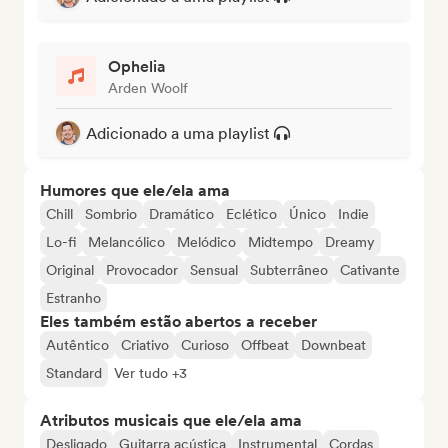
Ophelia
Arden Woolf
Adicionado a uma playlist
Humores que ele/ela ama
Chill
Sombrio
Dramático
Eclético
Único
Indie
Lo-fi
Melancólico
Melódico
Midtempo
Dreamy
Original
Provocador
Sensual
Subterrâneo
Cativante
Estranho
Eles também estão abertos a receber
Autêntico
Criativo
Curioso
Offbeat
Downbeat
Standard
Ver tudo +3
Atributos musicais que ele/ela ama
Desligado
Guitarra acústica
Instrumental
Cordas