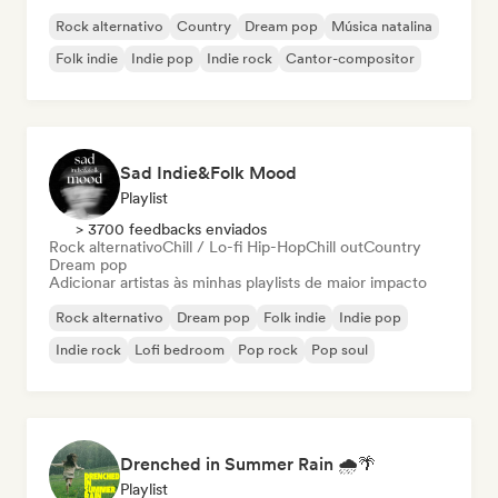
Rock alternativo
Country
Dream pop
Música natalina
Folk indie
Indie pop
Indie rock
Cantor-compositor
Sad Indie&Folk Mood
Playlist
> 3700 feedbacks enviados
Rock alternativo
Chill / Lo-fi Hip-Hop
Chill out
Country
Dream pop
Adicionar artistas às minhas playlists de maior impacto
Rock alternativo
Dream pop
Folk indie
Indie pop
Indie rock
Lofi bedroom
Pop rock
Pop soul
Drenched in Summer Rain 🌧️🌴
Playlist