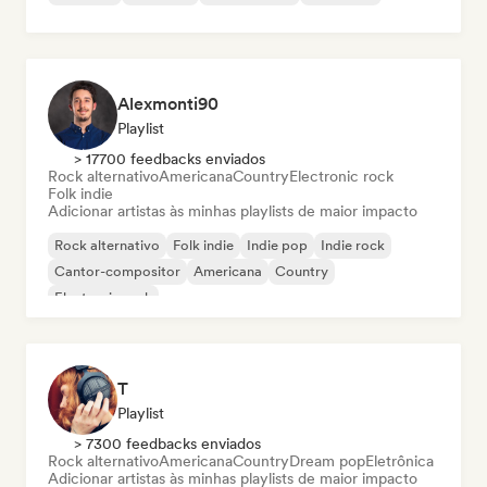
Alexmonti90
Playlist
> 17700 feedbacks enviados
Rock alternativo
Americana
Country
Electronic rock
Folk indie
Adicionar artistas às minhas playlists de maior impacto
Rock alternativo
Folk indie
Indie pop
Indie rock
Cantor-compositor
Americana
Country
Electronic rock
T
Playlist
> 7300 feedbacks enviados
Rock alternativo
Americana
Country
Dream pop
Eletrônica
Adicionar artistas às minhas playlists de maior impacto