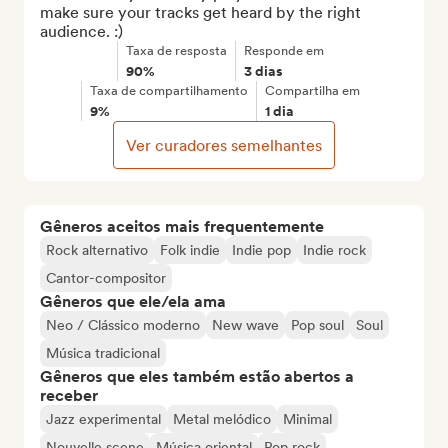
make sure your tracks get heard by the right 
audience. :)
Taxa de resposta
Responde em
90%
3 dias
Taxa de compartilhamento
Compartilha em
9%
1 dia
Ver curadores semelhantes
Gêneros aceitos mais frequentemente
Rock alternativo
Folk indie
Indie pop
Indie rock
Cantor-compositor
Gêneros que ele/ela ama
Neo / Clássico moderno
New wave
Pop soul
Soul
Música tradicional
Gêneros que eles também estão abertos a
receber
Jazz experimental
Metal melódico
Minimal
Nouvelle scene
Música oriental
Pop rock