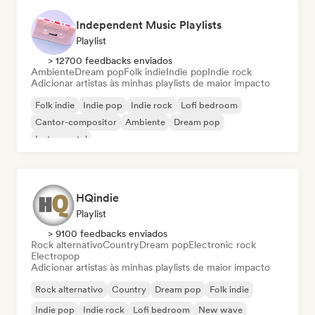
Independent Music Playlists
Playlist
> 12700 feedbacks enviados
Ambiente
Dream pop
Folk indie
Indie pop
Indie rock
Adicionar artistas às minhas playlists de maior impacto
Folk indie
Indie pop
Indie rock
Lofi bedroom
Cantor-compositor
Ambiente
Dream pop
Instrumental
HQindie
Playlist
> 9100 feedbacks enviados
Rock alternativo
Country
Dream pop
Electronic rock
Electropop
Adicionar artistas às minhas playlists de maior impacto
Rock alternativo
Country
Dream pop
Folk indie
Indie pop
Indie rock
Lofi bedroom
New wave