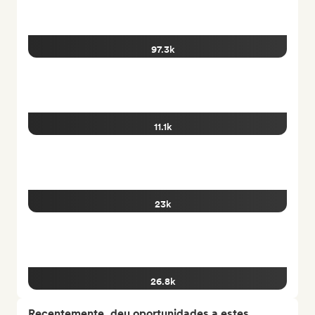
97.3k
11.1k
23k
26.8k
Recentemente, deu oportunidades a estes