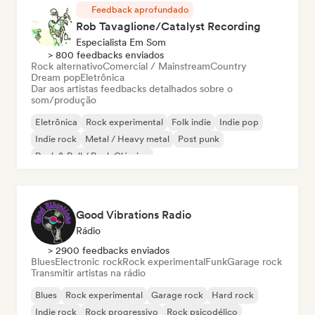
Feedback aprofundado
Rob Tavaglione/Catalyst Recording
Especialista Em Som
> 800 feedbacks enviados
Rock alternativo
Comercial / Mainstream
Country
Dream pop
Eletrônica
Dar aos artistas feedbacks detalhados sobre o
som/produção
Eletrônica
Rock experimental
Folk indie
Indie pop
Indie rock
Metal / Heavy metal
Post punk
Rock & Roll / Rock Clássico
Good Vibrations Radio
Rádio
> 2900 feedbacks enviados
Blues
Electronic rock
Rock experimental
Funk
Garage rock
Transmitir artistas na rádio
Blues
Rock experimental
Garage rock
Hard rock
Indie rock
Rock progressivo
Rock psicodélico