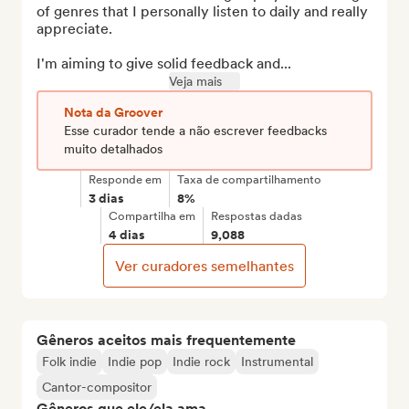
of genres that I personally listen to daily and really 
appreciate.

I'm aiming to give solid feedback and...
Veja mais
Nota da Groover
Esse curador tende a não escrever feedbacks
muito detalhados
Responde em
Taxa de compartilhamento
3 dias
8%
Compartilha em
Respostas dadas
4 dias
9,088
Ver curadores semelhantes
Gêneros aceitos mais frequentemente
Folk indie
Indie pop
Indie rock
Instrumental
Cantor-compositor
Gêneros que ele/ela ama