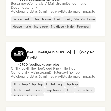
Bossa nova
Comercial / Mainstream
Dance music
Deep house
Funk
Adicionar artistas às minhas playlists de maior impacto
Dance music
Deep house
Funk
Funky / Jackin House
House music
Indie pop
Nu-disco / Italo
Pop soul
RAP FRANÇAIS 2026 🔥🇫🇷 (Way Records)
Playlist
> 5700 feedbacks enviados
Chill / Lo-fi Hip-Hop
Cloud Rap / Hip Hop
Comercial / Mainstream
Drill/Jersey
Hip-hop
Adicionar artistas às minhas playlists de maior impacto
Cloud Rap / Hip Hop
Drill/Jersey
Hip-hop
Hip-hop instrumental
Rap francês
Trap
Pop urbano
Chill / Lo-fi Hip-Hop