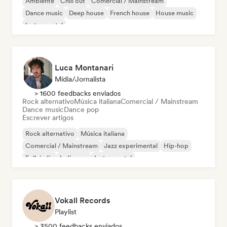
Ambiente
Chill out
Comercial / Mainstream
Dance music
Deep house
French house
House music
Instrumental
Luca Montanari
Mídia/Jornalista
> 1600 feedbacks enviados
Rock alternativo
Música italiana
Comercial / Mainstream
Dance music
Dance pop
Escrever artigos
Rock alternativo
Música italiana
Comercial / Mainstream
Jazz experimental
Hip-hop
Folk indie
Indie pop
Instrumental
Vokall Records
Playlist
> 3500 feedbacks enviados