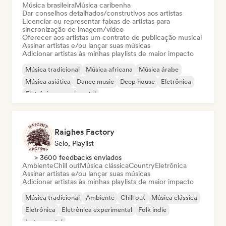
Música brasileira
Música caribenha
Dar conselhos detalhados/construtivos aos artistas
Licenciar ou representar faixas de artistas para
sincronização de imagem/vídeo
Oferecer aos artistas um contrato de publicação musical
Assinar artistas e/ou lançar suas músicas
Adicionar artistas às minhas playlists de maior impacto
Música tradicional
Música africana
Música árabe
Música asiática
Dance music
Deep house
Eletrônica
Eletrônica experimental
Raighes Factory
Selo, Playlist
> 3600 feedbacks enviados
Ambiente
Chill out
Música clássica
Country
Eletrônica
Assinar artistas e/ou lançar suas músicas
Adicionar artistas às minhas playlists de maior impacto
Música tradicional
Ambiente
Chill out
Música clássica
Eletrônica
Eletrônica experimental
Folk indie
Instrumental