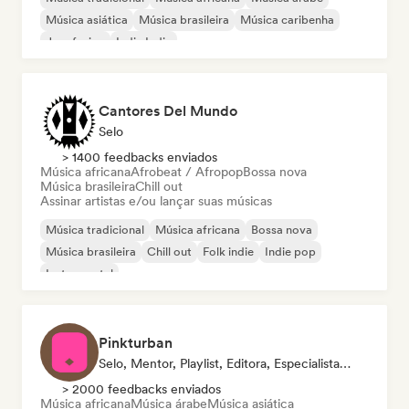
Música asiática
Música brasileira
Música caribenha
Jazz fusion
Indie India
Cantores Del Mundo
Selo
> 1400 feedbacks enviados
Música africana
Afrobeat / Afropop
Bossa nova
Música brasileira
Chill out
Assinar artistas e/ou lançar suas músicas
Música tradicional
Música africana
Bossa nova
Música brasileira
Chill out
Folk indie
Indie pop
Instrumental
Pinkturban
Selo, Mentor, Playlist, Editora, Especialista Em Sincronização
> 2000 feedbacks enviados
Música africana
Música árabe
Música asiática