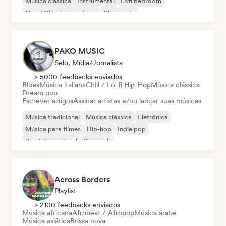
Música clássica
Instrumental
Lofi bedroom
Neo / Clássico moderno
Piano solo
PAKO MUSIC
Selo, Mídia/Jornalista
> 5000 feedbacks enviados
Blues
Música italiana
Chill / Lo-fi Hip-Hop
Música clássica
Dream pop
Escrever artigos
Assinar artistas e/ou lançar suas músicas
Música tradicional
Música clássica
Eletrônica
Música para filmes
Hip-hop
Indie pop
Pop internacional
Pop rock
Across Borders
Playlist
> 2100 feedbacks enviados
Música africana
Afrobeat / Afropop
Música árabe
Música asiática
Bossa nova