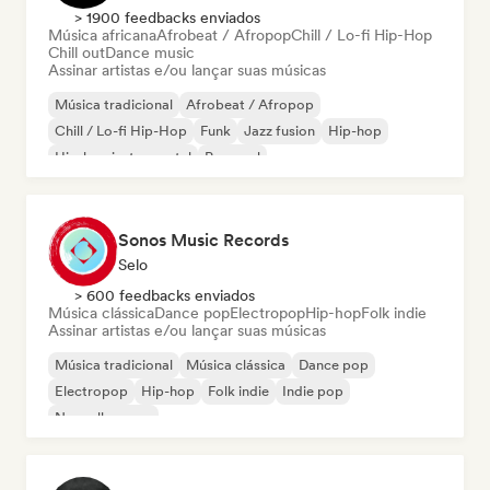
> 1900 feedbacks enviados
Música africana
Afrobeat / Afropop
Chill / Lo-fi Hip-Hop
Chill out
Dance music
Assinar artistas e/ou lançar suas músicas
Música tradicional
Afrobeat / Afropop
Chill / Lo-fi Hip-Hop
Funk
Jazz fusion
Hip-hop
Hip-hop instrumental
Pop soul
Sonos Music Records
Selo
> 600 feedbacks enviados
Música clássica
Dance pop
Electropop
Hip-hop
Folk indie
Assinar artistas e/ou lançar suas músicas
Música tradicional
Música clássica
Dance pop
Electropop
Hip-hop
Folk indie
Indie pop
Nouvelle scene