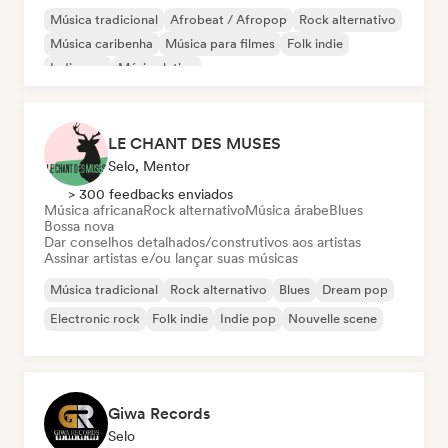
Música tradicional
Afrobeat / Afropop
Rock alternativo
Música caribenha
Música para filmes
Folk indie
Indie pop
Música latina
LE CHANT DES MUSES
Selo, Mentor
> 300 feedbacks enviados
Música africana
Rock alternativo
Música árabe
Blues
Bossa nova
Dar conselhos detalhados/construtivos aos artistas
Assinar artistas e/ou lançar suas músicas
Música tradicional
Rock alternativo
Blues
Dream pop
Electronic rock
Folk indie
Indie pop
Nouvelle scene
Giwa Records
Selo