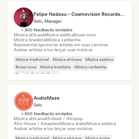
Felipe Nadeau - Cosmovision Records & Ritmos del Sur
Selo, Manager
> 300 feedbacks enviados
Música africana
Música asiática
Bossa nova
Música brasileira
Música caribenha
Representar/gerenciar artistas em suas carreiras
Assinar artistas e/ou lançar suas músicas
Música tradicional
Música africana
Música asiática
Bossa nova
Música brasileira
Música caribenha
Dancehall
Indie Dance
AudioMaze
Selo
> 500 feedbacks enviados
Música africana
Afrobeat / Afropop
Afro House / Amapiano
Música árabe
Música asiática
Assinar artistas e/ou lançar suas músicas
Música tradicional
Música africana
Música árabe