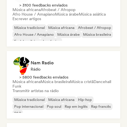
> 3100 feedbacks enviados
Música africana
Afrobeat / Afropop
Afro House / Amapiano
Música árabe
Música asiática
Escrever artigos
Música tradicional
Música africana
Afrobeat / Afropop
Afro House / Amapiano
Música árabe
Música brasileira
Funk brasileiro
Jazz fusion
Nam Radio
Rádio
> 5800 feedbacks enviados
Música africana
Música brasileira
Música cristã
Dancehall
Funk
Transmitir artistas na rádio
Música tradicional
Música africana
Hip-hop
Pop internacional
Pop soul
Rap em inglês
Rap francês
R&B