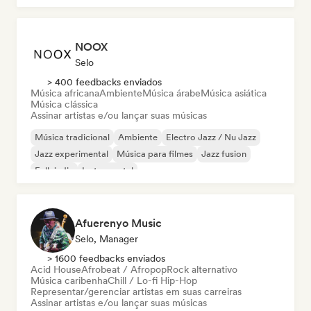
NOOX
Selo
> 400 feedbacks enviados
Música africana
Ambiente
Música árabe
Música asiática
Música clássica
Assinar artistas e/ou lançar suas músicas
Música tradicional
Ambiente
Electro Jazz / Nu Jazz
Jazz experimental
Música para filmes
Jazz fusion
Folk indie
Instrumental
Afuerenyo Music
Selo, Manager
> 1600 feedbacks enviados
Acid House
Afrobeat / Afropop
Rock alternativo
Música caribenha
Chill / Lo-fi Hip-Hop
Representar/gerenciar artistas em suas carreiras
Assinar artistas e/ou lançar suas músicas