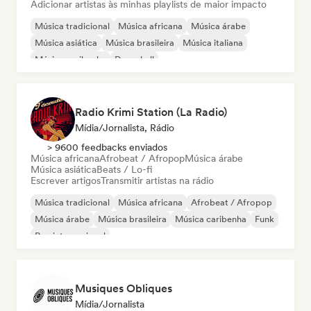
Adicionar artistas às minhas playlists de maior impacto
Música tradicional
Música africana
Música árabe
Música asiática
Música brasileira
Música italiana
Música caribenha
Dancehall
Radio Krimi Station (La Radio)
Mídia/Jornalista, Rádio
> 9600 feedbacks enviados
Música africana
Afrobeat / Afropop
Música árabe
Música asiática
Beats / Lo-fi
Escrever artigos
Transmitir artistas na rádio
Música tradicional
Música africana
Afrobeat / Afropop
Música árabe
Música brasileira
Música caribenha
Funk
Rap internacional
Musiques Obliques
Mídia/Jornalista