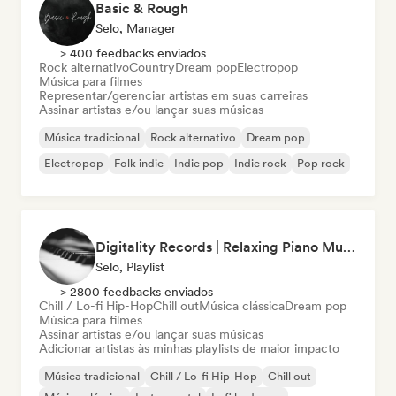
Basic & Rough
Selo, Manager
> 400 feedbacks enviados
Rock alternativo
Country
Dream pop
Electropop
Música para filmes
Representar/gerenciar artistas em suas carreiras
Assinar artistas e/ou lançar suas músicas
Música tradicional
Rock alternativo
Dream pop
Electropop
Folk indie
Indie pop
Indie rock
Pop rock
Digitality Records | Relaxing Piano Music
Selo, Playlist
> 2800 feedbacks enviados
Chill / Lo-fi Hip-Hop
Chill out
Música clássica
Dream pop
Música para filmes
Assinar artistas e/ou lançar suas músicas
Adicionar artistas às minhas playlists de maior impacto
Música tradicional
Chill / Lo-fi Hip-Hop
Chill out