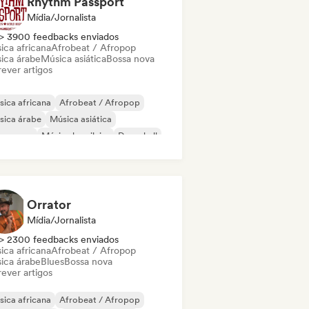
Rhythm Passport
Mídia/Jornalista
> 3900 feedbacks enviados
ica africana
Afrobeat / Afropop
ica árabe
Música asiática
Bossa nova
ever artigos
ica africana
Afrobeat / Afropop
sica árabe
Música asiática
ssa nova
Música brasileira
Dancehall
ica latina
Orrator
Mídia/Jornalista
> 2300 feedbacks enviados
ica africana
Afrobeat / Afropop
ica árabe
Blues
Bossa nova
ever artigos
ica africana
Afrobeat / Afropop