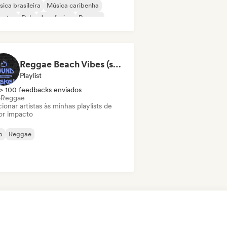
ica brasileira
Música caribenha
untry
Dub
Jazz fusion
Reggae
Reggae Beach Vibes (sound seeker)
Playlist
> 100 feedbacks enviados
b
Reggae
ionar artistas às minhas playlists de
or impacto
b
Reggae