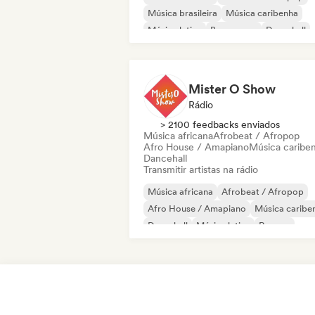
Música brasileira
Música caribenha
Música latina
Bossa nova
Dancehall
Disco
Mister O Show
Rádio
> 2100 feedbacks enviados
Música africana
Afrobeat / Afropop
Afro House / Amapiano
Música caribe
Dancehall
Transmitir artistas na rádio
Música africana
Afrobeat / Afropop
Afro House / Amapiano
Música caribe
Dancehall
Música latina
Reggae
Reggaeton