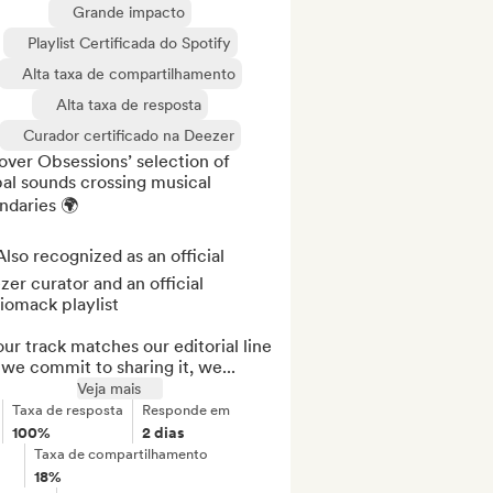
Grande impacto
Playlist Certificada do Spotify
Alta taxa de compartilhamento
Alta taxa de resposta
Curador certificado na Deezer
ver Obsessions’ selection of 
al sounds crossing musical 
daries 🌍

lso recognized as an official 
er curator and an official 
omack playlist

our track matches our editorial line 
we commit to sharing it, we...
Veja mais
Taxa de resposta
Responde em
100%
2 dias
Taxa de compartilhamento
18%