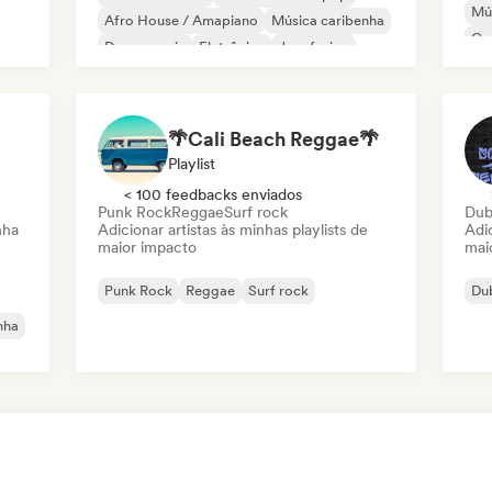
Mús
Afro House / Amapiano
Música caribenha
Co
Dance music
Eletrônica
Jazz fusion
Música latina
🌴Cali Beach Reggae🌴
Playlist
< 100 feedbacks enviados
Punk Rock
Reggae
Surf rock
Du
nha
Adicionar artistas às minhas playlists de
Adic
maior impacto
mai
Punk Rock
Reggae
Surf rock
Du
nha