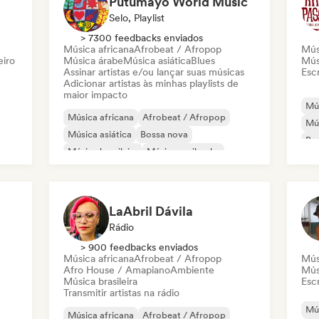
Putumayo World Music
Selo, Playlist
> 7300 feedbacks enviados
Música africana
Afrobeat / Afropop
Mús
eiro
Música árabe
Música asiática
Blues
Mús
Assinar artistas e/ou lançar suas músicas
Escr
Adicionar artistas às minhas playlists de
maior impacto
Mús
Música africana
Afrobeat / Afropop
Mú
Música asiática
Bossa nova
Bo
Música brasileira
Música caribenha
Mús
Música latina
Nouvelle scene
LaAbril Dávila
Rádio
> 900 feedbacks enviados
Música africana
Afrobeat / Afropop
Mús
Afro House / Amapiano
Ambiente
Mús
Música brasileira
Escr
Transmitir artistas na rádio
Mús
Música africana
Afrobeat / Afropop