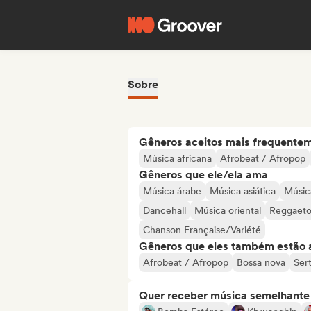
Sobre
Gêneros aceitos mais frequente
Música africana
Afrobeat / Afropop
Gêneros que ele/ela ama
Música árabe
Música asiática
Música
Dancehall
Música oriental
Reggaet
Chanson Française/Variété
Gêneros que eles também estão 
Afrobeat / Afropop
Bossa nova
Sert
Quer receber música semelhante a