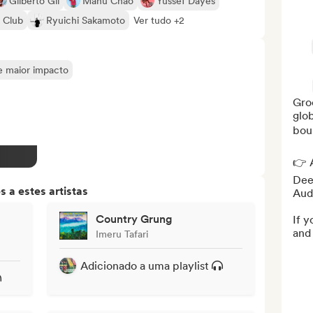
Gilberto Gil
Manu Chao
Yussef Dayes
l Club
Ryuichi Sakamoto
Ver tudo +2
de maior impacto
Groo
glob
boun
👉 A
Deez
 a estes artistas
Audi
Country Grung
If y
and 
Imeru Tafari
Adicionado a uma playlist