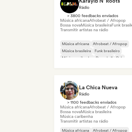
Karayib N' Roots
Rádio
> 3800 feedbacks enviados
Música africana
Afrobeat / Afropop
Bossa nova
Música brasileira
Funk brasil
Transmitir artistas na rádio
Música africana
Afrobeat / Afropop
Música brasileira
Funk brasileiro
Música caribenha
Dancehall
Dub
Música latina
La Chica Nueva
Rádio
> 1100 feedbacks enviados
Música africana
Afrobeat / Afropop
Bossa nova
Música brasileira
Música caribenha
Transmitir artistas na rádio
Música africana
Afrobeat / Afropop