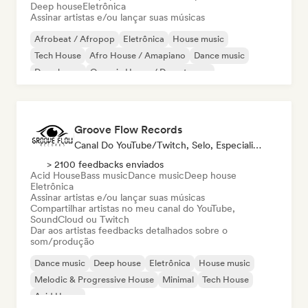
Deep house
Eletrônica
Assinar artistas e/ou lançar suas músicas
Afrobeat / Afropop
Eletrônica
House music
Tech House
Afro House / Amapiano
Dance music
Deep house
Organic House / Downtempo
Groove Flow Records
Canal Do YouTube/Twitch, Selo, Especialista Em Som
> 2100 feedbacks enviados
Acid House
Bass music
Dance music
Deep house
Eletrônica
Assinar artistas e/ou lançar suas músicas
Compartilhar artistas no meu canal do YouTube,
SoundCloud ou Twitch
Dar aos artistas feedbacks detalhados sobre o
som/produção
Dance music
Deep house
Eletrônica
House music
Melodic & Progressive House
Minimal
Tech House
Acid House