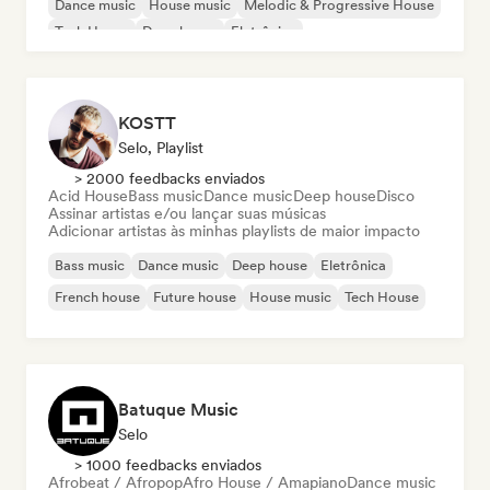
Dance music
House music
Melodic & Progressive House
Tech House
Deep house
Eletrônica
KOSTT
Selo, Playlist
> 2000 feedbacks enviados
Acid House
Bass music
Dance music
Deep house
Disco
Assinar artistas e/ou lançar suas músicas
Adicionar artistas às minhas playlists de maior impacto
Bass music
Dance music
Deep house
Eletrônica
French house
Future house
House music
Tech House
Batuque Music
Selo
> 1000 feedbacks enviados
Afrobeat / Afropop
Afro House / Amapiano
Dance music