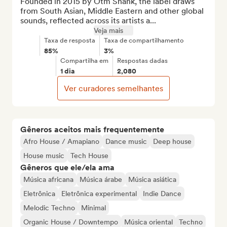
Founded in 2015 by Otm Shank, the label draws 
from South Asian, Middle Eastern and other global 
sounds, reflected across its artists a...
Veja mais
Taxa de resposta
Taxa de compartilhamento
85%
3%
Compartilha em
Respostas dadas
1 dia
2,080
Ver curadores semelhantes
Gêneros aceitos mais frequentemente
Afro House / Amapiano
Dance music
Deep house
House music
Tech House
Gêneros que ele/ela ama
Música africana
Música árabe
Música asiática
Eletrônica
Eletrônica experimental
Indie Dance
Melodic Techno
Minimal
Organic House / Downtempo
Música oriental
Techno