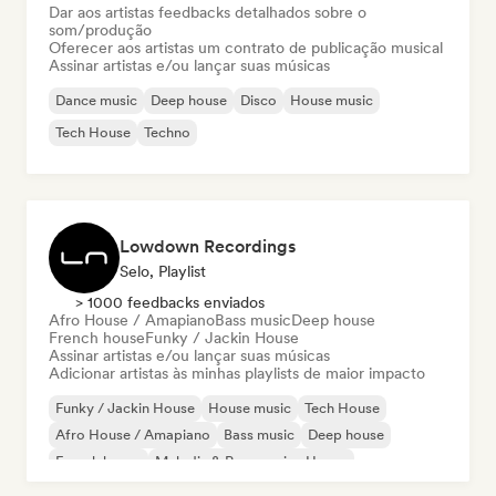
Dar aos artistas feedbacks detalhados sobre o
som/produção
Oferecer aos artistas um contrato de publicação musical
Assinar artistas e/ou lançar suas músicas
Dance music
Deep house
Disco
House music
Tech House
Techno
Lowdown Recordings
Selo, Playlist
> 1000 feedbacks enviados
Afro House / Amapiano
Bass music
Deep house
French house
Funky / Jackin House
Assinar artistas e/ou lançar suas músicas
Adicionar artistas às minhas playlists de maior impacto
Funky / Jackin House
House music
Tech House
Afro House / Amapiano
Bass music
Deep house
French house
Melodic & Progressive House