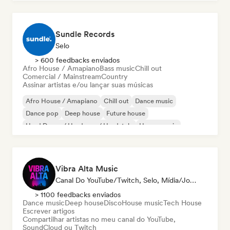
Sundle Records
Selo
> 600 feedbacks enviados
Afro House / Amapiano
Bass music
Chill out
Comercial / Mainstream
Country
Assinar artistas e/ou lançar suas músicas
Afro House / Amapiano
Chill out
Dance music
Dance pop
Deep house
Future house
Hard Dance / Hardcore / Hardstyle
House music
Vibra Alta Music
Canal Do YouTube/Twitch, Selo, Mídia/Jornalista, Editora, Especialista Em Som
> 1100 feedbacks enviados
Dance music
Deep house
Disco
House music
Tech House
Escrever artigos
Compartilhar artistas no meu canal do YouTube,
SoundCloud ou Twitch