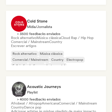
Neo / Clássico moderno
Cold Stone
Mídia/Jornalista
> 3500 feedbacks enviados
Rock alternativo
Música clássica
Cloud Rap / Hip Hop
Comercial / Mainstream
Country
Escrever artigos
Rock alternativo
Música clássica
Comercial / Mainstream
Country
Electropop
Folk indie
Indie pop
Instrumental
Acoustic Journeys
Playlist
> 4000 feedbacks enviados
Afrobeat / Afropop
Americana
Comercial / Mainstream
Country
Dance pop
Adicionar artistas às minhas playlists de maior impacto