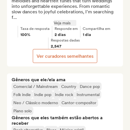
melodies and heartfelt tunes that turn weddings 
into unforgettable experiences. From romantic 
slow dances to joyful celebrations, I'm searching 
f...
Veja mais
Taxa de resposta
Responde em
Compartilha em
100%
2 dias
1 dia
Respostas dadas
2,547
Ver curadores semelhantes
Gêneros que ele/ela ama
Comercial / Mainstream
Country
Dance pop
Folk indie
Indie pop
Indie rock
Instrumental
Neo / Clássico moderno
Cantor-compositor
Piano solo
Gêneros que eles também estão abertos a
receber