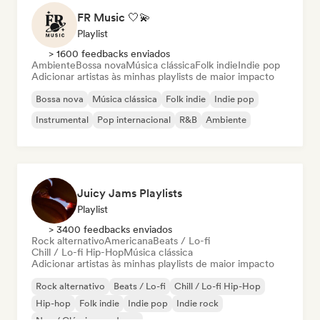
FR Music 🤍💫
Playlist
> 1600 feedbacks enviados
Ambiente
Bossa nova
Música clássica
Folk indie
Indie pop
Adicionar artistas às minhas playlists de maior impacto
Bossa nova
Música clássica
Folk indie
Indie pop
Instrumental
Pop internacional
R&B
Ambiente
Juicy Jams Playlists
Playlist
> 3400 feedbacks enviados
Rock alternativo
Americana
Beats / Lo-fi
Chill / Lo-fi Hip-Hop
Música clássica
Adicionar artistas às minhas playlists de maior impacto
Rock alternativo
Beats / Lo-fi
Chill / Lo-fi Hip-Hop
Hip-hop
Folk indie
Indie pop
Indie rock