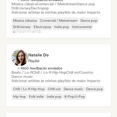
Música clássica
Comercial / Mainstream
Dance pop
Drill/Jersey
Electropop
Adicionar artistas às minhas playlists de maior impacto
Música clássica
Comercial / Mainstream
Dance pop
Drill/Jersey
Electropop
Indie pop
Instrumental
Pop internacional
Natalie Do
Playlist
> 4100 feedbacks enviados
Beats / Lo-fi
Chill / Lo-fi Hip-Hop
Chill out
Country
Dance music
Adicionar artistas às minhas playlists de maior impacto
Chill / Lo-fi Hip-Hop
Chill out
Dance music
Dance pop
Hip-hop
Folk indie
Indie pop
K-Pop/J-Pop