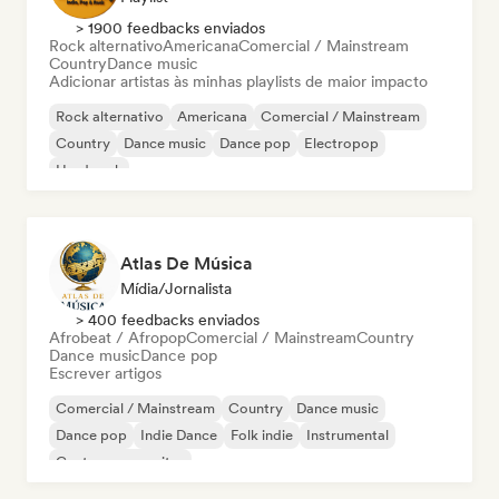
> 1900 feedbacks enviados
Rock alternativo
Americana
Comercial / Mainstream
Country
Dance music
Adicionar artistas às minhas playlists de maior impacto
Rock alternativo
Americana
Comercial / Mainstream
Country
Dance music
Dance pop
Electropop
Hard rock
Atlas De Música
Mídia/Jornalista
> 400 feedbacks enviados
Afrobeat / Afropop
Comercial / Mainstream
Country
Dance music
Dance pop
Escrever artigos
Comercial / Mainstream
Country
Dance music
Dance pop
Indie Dance
Folk indie
Instrumental
Cantor-compositor