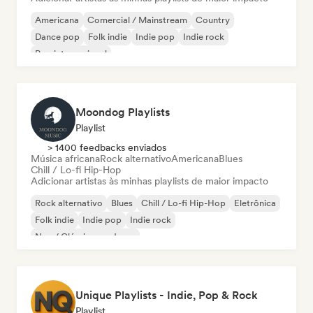
Americana
Comercial / Mainstream
Country
Dance pop
Folk indie
Indie pop
Indie rock
Pop internacional
Moondog Playlists
Playlist
> 1400 feedbacks enviados
Música africana
Rock alternativo
Americana
Blues
Chill / Lo-fi Hip-Hop
Adicionar artistas às minhas playlists de maior impacto
Rock alternativo
Blues
Chill / Lo-fi Hip-Hop
Eletrônica
Folk indie
Indie pop
Indie rock
Neo / Clássico moderno
Unique Playlists - Indie, Pop & Rock
Playlist