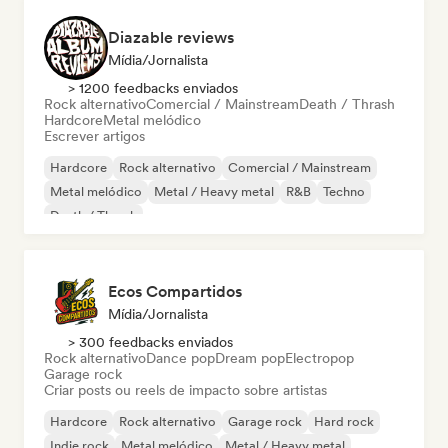
Diazable reviews
Mídia/Jornalista
> 1200 feedbacks enviados
Rock alternativo
Comercial / Mainstream
Death / Thrash
Hardcore
Metal melódico
Escrever artigos
Hardcore
Rock alternativo
Comercial / Mainstream
Metal melódico
Metal / Heavy metal
R&B
Techno
Death / Thrash
Ecos Compartidos
Mídia/Jornalista
> 300 feedbacks enviados
Rock alternativo
Dance pop
Dream pop
Electropop
Garage rock
Criar posts ou reels de impacto sobre artistas
Hardcore
Rock alternativo
Garage rock
Hard rock
Indie rock
Metal melódico
Metal / Heavy metal