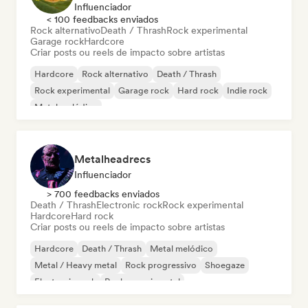
Influenciador
< 100 feedbacks enviados
Rock alternativo
Death / Thrash
Rock experimental
Garage rock
Hardcore
Criar posts ou reels de impacto sobre artistas
Hardcore
Rock alternativo
Death / Thrash
Rock experimental
Garage rock
Hard rock
Indie rock
Metal melódico
Metalheadrecs
Influenciador
> 700 feedbacks enviados
Death / Thrash
Electronic rock
Rock experimental
Hardcore
Hard rock
Criar posts ou reels de impacto sobre artistas
Hardcore
Death / Thrash
Metal melódico
Metal / Heavy metal
Rock progressivo
Shoegaze
Electronic rock
Rock experimental