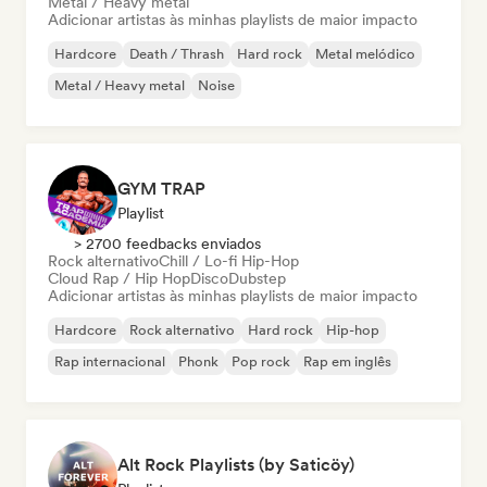
Metal / Heavy metal
Adicionar artistas às minhas playlists de maior impacto
Hardcore
Death / Thrash
Hard rock
Metal melódico
Metal / Heavy metal
Noise
GYM TRAP
Playlist
> 2700 feedbacks enviados
Rock alternativo
Chill / Lo-fi Hip-Hop
Cloud Rap / Hip Hop
Disco
Dubstep
Adicionar artistas às minhas playlists de maior impacto
Hardcore
Rock alternativo
Hard rock
Hip-hop
Rap internacional
Phonk
Pop rock
Rap em inglês
Alt Rock Playlists (by Saticöy)