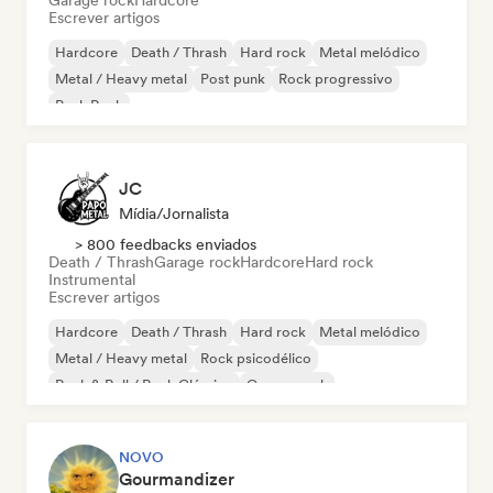
Garage rock
Hardcore
Escrever artigos
Hardcore
Death / Thrash
Hard rock
Metal melódico
Metal / Heavy metal
Post punk
Rock progressivo
Punk Rock
JC
Mídia/Jornalista
> 800 feedbacks enviados
Death / Thrash
Garage rock
Hardcore
Hard rock
Instrumental
Escrever artigos
Hardcore
Death / Thrash
Hard rock
Metal melódico
Metal / Heavy metal
Rock psicodélico
Rock & Roll / Rock Clássico
Garage rock
NOVO
Gourmandizer