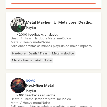
Metal Mayhem 🤘 Metalcore, Deathcore & Progressive Metal
Playlist
> 2000 feedbacks enviados
Death / Thrash
Hardcore
Metal melódico
Metal / Heavy metal
Noise
Adicionar artistas às minhas playlists de maior impacto
Hardcore
Death / Thrash
Metal melódico
Metal / Heavy metal
Noise
NOVO
Next-Gen Metal
Playlist
> 100 feedbacks enviados
Death / Thrash
Hardcore
Metal melódico
Metal / Heavy metal
Noise
Adicionar artistas às minhas playlists de maior impacto