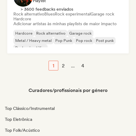
Playlist
> 3600 feedbacks enviados
Rock alternativo
Blues
Rock experimental
Garage rock
Hardcore
Adicionar artistas às minhas playlists de maior impacto
Hardcore
Rock alternativo
Garage rock
Metal / Heavy metal
Pop Punk
Pop rock
Post punk
Rock psicodélico
1
2
...
4
Curadores/profissionais por género
Top Clássico/Instrumental
Top Eletrônica
Top Folk/Acústico