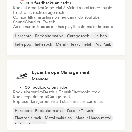
> 8400 feedbacks enviados
Rock alternativo
Comercial / Mainstream
Dance music
Electronic rock
Garage rock
Compartilhar artistas no meu canal do YouTube,
SoundCloud ou Twitch
Adicionar artistas às minhas playlists de maior impacto
Hardcore
Rock alternativo
Garage rock
Hip-hop
Indie pop
Indie rock
Metal / Heavy metal
Pop Punk
Lycanthrope Management
Manager
< 100 feedbacks enviados
Rock alternativo
Death / Thrash
Electronic rock
Rock experimental
Garage rock
Representar/gerenciar artistas em suas carreiras
Hardcore
Rock alternativo
Death / Thrash
Electronic rock
Metal melódico
Metal / Heavy metal
Noise
Post punk