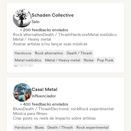
Schaden Collective
Selo
> 200 feedbacks enviados
Rock alternativo
Death / Thrash
Hardcore
Metal melódico
Metal / Heavy metal
Assinar artistas e/ou lançar suas músicas
Hardcore
Rock alternativo
Death / Thrash
Metal melódico
Metal / Heavy metal
Noise
Pop Punk
Post punk
Casal Metal
Influenciador
> 400 feedbacks enviados
Blues
Death / Thrash
Electronic rock
Rock experimental
Música para filmes
Criar posts ou reels de impacto sobre artistas
Hardcore
Blues
Death / Thrash
Rock experimental