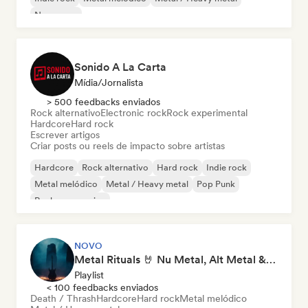
New wave
Sonido A La Carta
Mídia/Jornalista
> 500 feedbacks enviados
Rock alternativo
Electronic rock
Rock experimental
Hardcore
Hard rock
Escrever artigos
Criar posts ou reels de impacto sobre artistas
Hardcore
Rock alternativo
Hard rock
Indie rock
Metal melódico
Metal / Heavy metal
Pop Punk
Rock progressivo
NOVO
Metal Rituals 🤘 Nu Metal, Alt Metal & Progressive Metal
Playlist
< 100 feedbacks enviados
Death / Thrash
Hardcore
Hard rock
Metal melódico