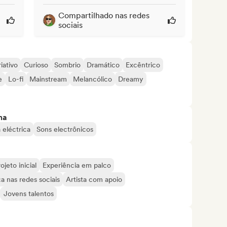
Compartilhado nas redes
sociais
iativo
Curioso
Sombrio
Dramático
Excêntrico
e
Lo-fi
Mainstream
Melancólico
Dreamy
ma
 eléctrica
Sons electrônicos
ojeto inicial
Experiência em palco
a nas redes sociais
Artista com apoio
Jovens talentos