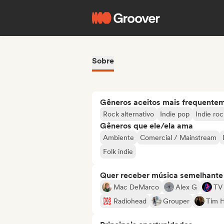
Sobre
Gêneros aceitos mais frequente
Rock alternativo
Indie pop
Indie roc
Gêneros que ele/ela ama
Ambiente
Comercial / Mainstream
Folk indie
Quer receber música semelhante a
Mac DeMarco
Alex G
TV 
Radiohead
Grouper
Tim 