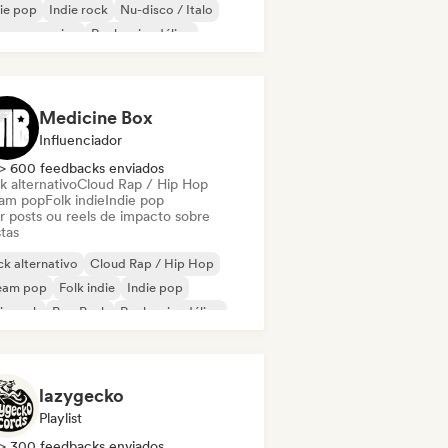
ie pop
Indie rock
Nu-disco / Italo
p progressivo
Rock psicodélico
Medicine Box
Influenciador
> 600 feedbacks enviados
k alternativo
Cloud Rap / Hip Hop
am pop
Folk indie
Indie pop
ar posts ou reels de impacto sobre
stas
k alternativo
Cloud Rap / Hip Hop
eam pop
Folk indie
Indie pop
ie rock
Pop Punk
Rock psicodélico
lazygecko
Playlist
> 300 feedbacks enviados