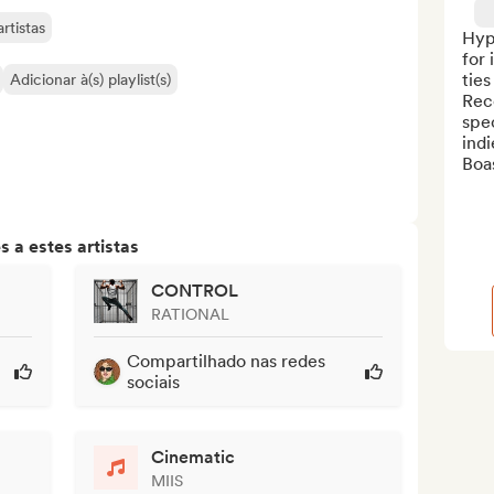
rtistas
Hype
for
ties
Adicionar à(s) playlist(s)
Reco
spec
indi
Boas
 a estes artistas
CONTROL
RATIONAL
Compartilhado nas redes
sociais
Cinematic
MIIS