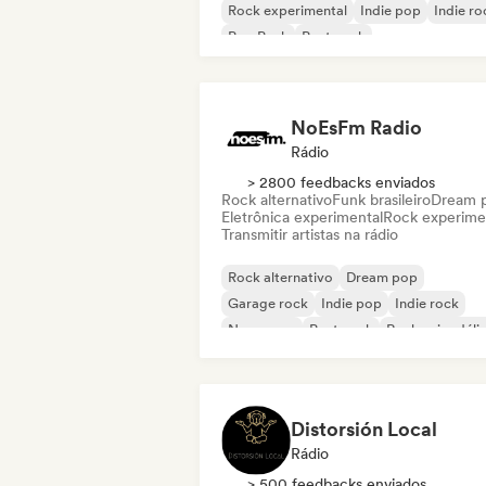
Rock experimental
Indie pop
Indie ro
Pop Punk
Post punk
NoEsFm Radio
Rádio
> 2800 feedbacks enviados
Rock alternativo
Funk brasileiro
Dream 
Eletrônica experimental
Rock experime
Transmitir artistas na rádio
Rock alternativo
Dream pop
Garage rock
Indie pop
Indie rock
New wave
Post punk
Rock psicodéli
Distorsión Local
Rádio
> 500 feedbacks enviados