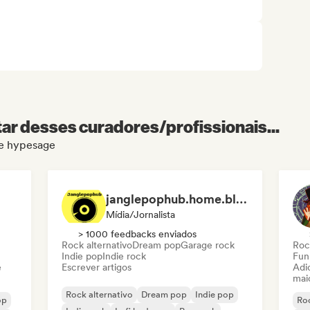
r desses curadores/profissionais...
de hypesage
janglepophub.home.blog
Mídia/Jornalista
> 1000 feedbacks enviados
Rock alternativo
Dream pop
Garage rock
Roc
Indie pop
Indie rock
Fun
e
Escrever artigos
Adic
mai
Rock alternativo
Dream pop
Indie pop
op
Roc