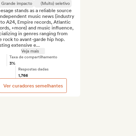
Grande impacto
(Muito) seletivo
sage stands as a reliable source 
 independent music news (industry 
 to A24, Empire records, Atlantic 
rds, +more) and music influence, 
ializing in genres ranging from 
e rock to avant-garde hip hop. 
ting extensive e...
Veja mais
Taxa de compartilhamento
3%
Respostas dadas
1,766
Ver curadores semelhantes