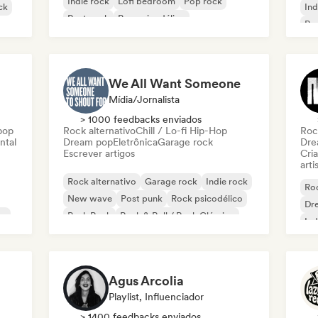
Indie rock
Lofi bedroom
Pop rock
ck
Ind
Post punk
Pop psicodélico
Po
We All Want Someone
Mídia/Jornalista
> 1000 feedbacks enviados
pop
Rock alternativo
Chill / Lo-fi Hip-Hop
Roc
ntal
Dream pop
Eletrônica
Garage rock
Dre
Escrever artigos
Cri
arti
Rock alternativo
Garage rock
Indie rock
Roc
New wave
Post punk
Rock psicodélico
Dr
co
Punk Rock
Rock & Roll / Rock Clássico
Ind
Agus Arcolia
Playlist, Influenciador
> 1400 feedbacks enviados