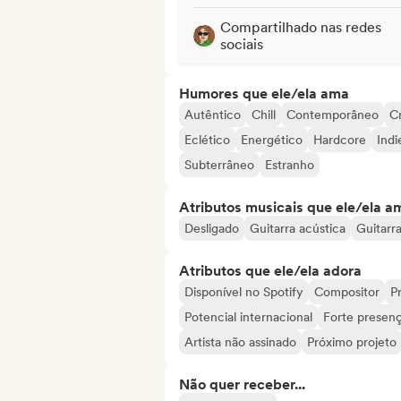
Compartilhado nas redes
sociais
Humores que ele/ela ama
Autêntico
Chill
Contemporâneo
Cr
Eclético
Energético
Hardcore
Indi
Subterrâneo
Estranho
Atributos musicais que ele/ela a
Desligado
Guitarra acústica
Guitarra
Atributos que ele/ela adora
Disponível no Spotify
Compositor
Pr
Potencial internacional
Forte presenç
Artista não assinado
Próximo projeto
Não quer receber...