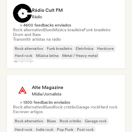
Rádio Cult FM
Rádio
> 4600 feedbacks enviados
Rock alternativo
Blues
Música brasileira
Funk brasileiro
Drum and Bass
Transmitir artistas na rádio
Rock alternativo
Funk brasileiro
Eletrônica
Hardcore
Hard rock
Música latina
Metal / Heavy metal
Post punk
Alte Magazine
Mídia/Jornalista
> 1300 feedbacks enviados
Rock alternativo
Blues
Rock cristão
Garage rock
Hard rock
Escrever artigos
Rock alternativo
Blues
Rock cristão
Garage rock
Hard rock
Indie rock
Pop Punk
Post rock