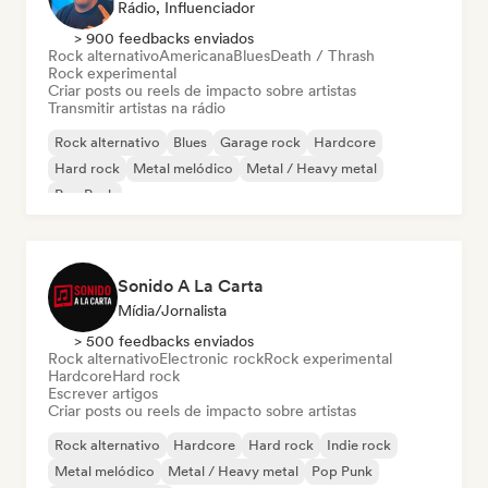
Rádio, Influenciador
> 900 feedbacks enviados
Rock alternativo
Americana
Blues
Death / Thrash
Rock experimental
Criar posts ou reels de impacto sobre artistas
Transmitir artistas na rádio
Rock alternativo
Blues
Garage rock
Hardcore
Hard rock
Metal melódico
Metal / Heavy metal
Pop Punk
Sonido A La Carta
Mídia/Jornalista
> 500 feedbacks enviados
Rock alternativo
Electronic rock
Rock experimental
Hardcore
Hard rock
Escrever artigos
Criar posts ou reels de impacto sobre artistas
Rock alternativo
Hardcore
Hard rock
Indie rock
Metal melódico
Metal / Heavy metal
Pop Punk