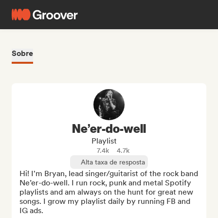
Sobre
Ne’er-do-well
Playlist
7.4k
4.7k
Alta taxa de resposta
Hi! I'm Bryan, lead singer/guitarist of the rock band 
Ne’er-do-well. I run rock, punk and metal Spotify 
playlists and am always on the hunt for great new 
songs. I grow my playlist daily by running FB and 
IG ads. 
