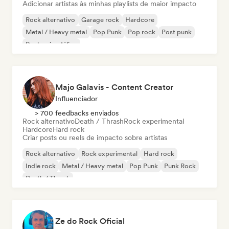
Adicionar artistas às minhas playlists de maior impacto
Rock alternativo
Garage rock
Hardcore
Metal / Heavy metal
Pop Punk
Pop rock
Post punk
Rock psicodélico
Majo Galavis - Content Creator
Influenciador
> 700 feedbacks enviados
Rock alternativo
Death / Thrash
Rock experimental
Hardcore
Hard rock
Criar posts ou reels de impacto sobre artistas
Rock alternativo
Rock experimental
Hard rock
Indie rock
Metal / Heavy metal
Pop Punk
Punk Rock
Death / Thrash
Ze do Rock Oficial