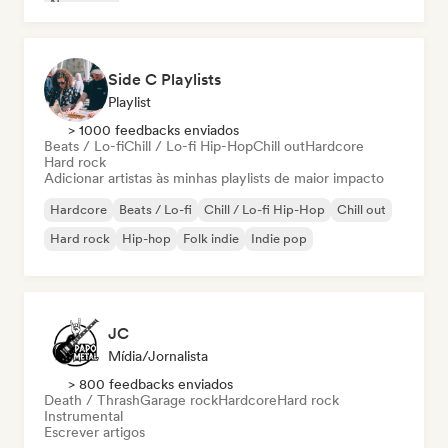
New wave
Side C Playlists
Playlist
> 1000 feedbacks enviados
Beats / Lo-fi
Chill / Lo-fi Hip-Hop
Chill out
Hardcore
Hard rock
Adicionar artistas às minhas playlists de maior impacto
Hardcore
Beats / Lo-fi
Chill / Lo-fi Hip-Hop
Chill out
Hard rock
Hip-hop
Folk indie
Indie pop
JC
Mídia/Jornalista
> 800 feedbacks enviados
Death / Thrash
Garage rock
Hardcore
Hard rock
Instrumental
Escrever artigos