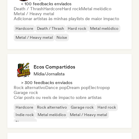
< 100 feedbacks enviados
Death / Thrash
Hardcore
Hard rock
Metal melódico
Metal / Heavy metal
Adicionar artistas às minhas playlists de maior impacto
Hardcore
Death / Thrash
Hard rock
Metal melódico
Metal / Heavy metal
Noise
Ecos Compartidos
Mídia/Jornalista
> 300 feedbacks enviados
Rock alternativo
Dance pop
Dream pop
Electropop
Garage rock
Criar posts ou reels de impacto sobre artistas
Hardcore
Rock alternativo
Garage rock
Hard rock
Indie rock
Metal melódico
Metal / Heavy metal
New wave