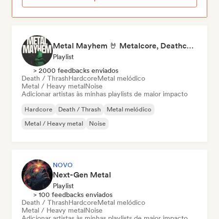
Metal Mayhem 🤘 Metalcore, Deathcore & Progressive Metal
Playlist
> 2000 feedbacks enviados
Death / Thrash
Hardcore
Metal melódico
Metal / Heavy metal
Noise
Adicionar artistas às minhas playlists de maior impacto
Hardcore
Death / Thrash
Metal melódico
Metal / Heavy metal
Noise
NOVO
Next-Gen Metal
Playlist
> 100 feedbacks enviados
Death / Thrash
Hardcore
Metal melódico
Metal / Heavy metal
Noise
Adicionar artistas às minhas playlists de maior impacto