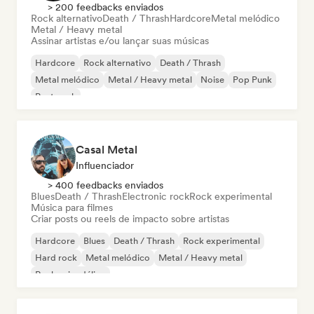
> 200 feedbacks enviados
Rock alternativo
Death / Thrash
Hardcore
Metal melódico
Metal / Heavy metal
Assinar artistas e/ou lançar suas músicas
Hardcore
Rock alternativo
Death / Thrash
Metal melódico
Metal / Heavy metal
Noise
Pop Punk
Post punk
Casal Metal
Influenciador
> 400 feedbacks enviados
Blues
Death / Thrash
Electronic rock
Rock experimental
Música para filmes
Criar posts ou reels de impacto sobre artistas
Hardcore
Blues
Death / Thrash
Rock experimental
Hard rock
Metal melódico
Metal / Heavy metal
Rock psicodélico