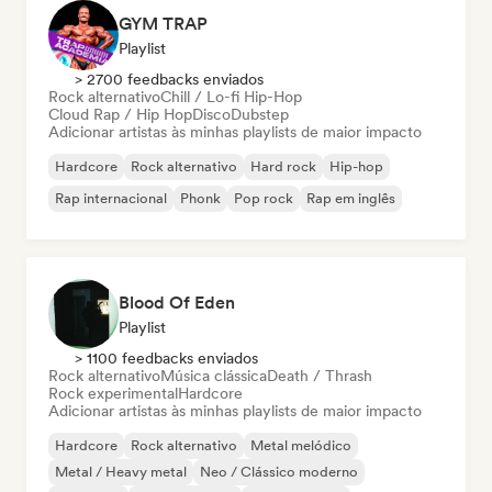
GYM TRAP
Playlist
> 2700 feedbacks enviados
Rock alternativo
Chill / Lo-fi Hip-Hop
Cloud Rap / Hip Hop
Disco
Dubstep
Adicionar artistas às minhas playlists de maior impacto
Hardcore
Rock alternativo
Hard rock
Hip-hop
Rap internacional
Phonk
Pop rock
Rap em inglês
Blood Of Eden
Playlist
> 1100 feedbacks enviados
Rock alternativo
Música clássica
Death / Thrash
Rock experimental
Hardcore
Adicionar artistas às minhas playlists de maior impacto
Hardcore
Rock alternativo
Metal melódico
Metal / Heavy metal
Neo / Clássico moderno