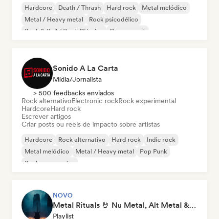
Hardcore
Death / Thrash
Hard rock
Metal melódico
Metal / Heavy metal
Rock psicodélico
Rock & Roll / Rock Clássico
Garage rock
Sonido A La Carta
Mídia/Jornalista
> 500 feedbacks enviados
Rock alternativo
Electronic rock
Rock experimental
Hardcore
Hard rock
Escrever artigos
Criar posts ou reels de impacto sobre artistas
Hardcore
Rock alternativo
Hard rock
Indie rock
Metal melódico
Metal / Heavy metal
Pop Punk
Rock progressivo
NOVO
Metal Rituals 🤘 Nu Metal, Alt Metal & Progressive Metal
Playlist