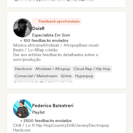
Piano solo
Música clássica
Death / Thrash
Feedback aprofundado
DoisR
Especialista Em Som
< 100 feedbacks enviados
Música africana
Afrobeat / Afropop
Bass music
Beats / Lo-fi
Rap cristão
Dar aos artistas feedbacks detalhados sobre o
som/produção
Hardcore
Afrobeat / Afropop
Cloud Rap / Hip Hop
Comercial / Mainstream
Grime
Hyperpop
Instrumental
Pop internacional
Federico Balestreri
Playlist
> 2500 feedbacks enviados
Chill / Lo-fi Hip-Hop
Country
Drill/Jersey
Electropop
Hardcore