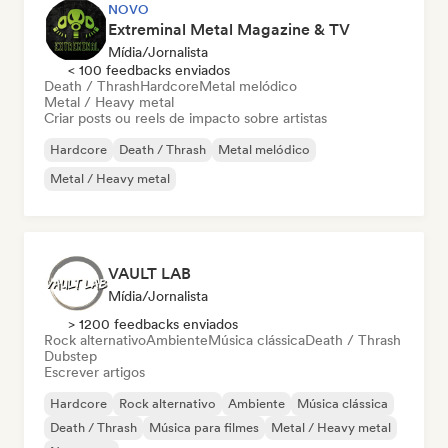
NOVO
Extreminal Metal Magazine & TV
Mídia/Jornalista
< 100 feedbacks enviados
Death / Thrash
Hardcore
Metal melódico
Metal / Heavy metal
Criar posts ou reels de impacto sobre artistas
Hardcore
Death / Thrash
Metal melódico
Metal / Heavy metal
VAULT LAB
Mídia/Jornalista
> 1200 feedbacks enviados
Rock alternativo
Ambiente
Música clássica
Death / Thrash
Dubstep
Escrever artigos
Hardcore
Rock alternativo
Ambiente
Música clássica
Death / Thrash
Música para filmes
Metal / Heavy metal