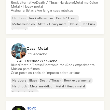
Rock alternativo
Death / Thrash
Hardcore
Metal melódico
Metal / Heavy metal
Assinar artistas e/ou lançar suas músicas
Hardcore
Rock alternativo
Death / Thrash
Metal melódico
Metal / Heavy metal
Noise
Pop Punk
Post punk
Casal Metal
Influenciador
> 400 feedbacks enviados
Blues
Death / Thrash
Electronic rock
Rock experimental
Música para filmes
Criar posts ou reels de impacto sobre artistas
Hardcore
Blues
Death / Thrash
Rock experimental
Hard rock
Metal melódico
Metal / Heavy metal
Rock psicodélico
NOVO