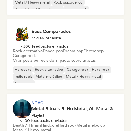
Metal / Heavy metal
Rock psicodélico
Rock & Roll / Rock Clássico
Garage rock
Ecos Compartidos
Mídia/Jornalista
> 300 feedbacks enviados
Rock alternativo
Dance pop
Dream pop
Electropop
Garage rock
Criar posts ou reels de impacto sobre artistas
Hardcore
Rock alternativo
Garage rock
Hard rock
Indie rock
Metal melódico
Metal / Heavy metal
New wave
NOVO
Metal Rituals 🤘 Nu Metal, Alt Metal & Progressive Metal
Playlist
< 100 feedbacks enviados
Death / Thrash
Hardcore
Hard rock
Metal melódico
Metal / Heavy metal