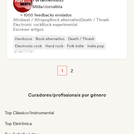
Mídia/Jornalista
> 1000 feedbacks enviados
Afrobeat / Afropop
Rock alternativo
Death / Thrash
Electronic rock
Rock experimental
Escrever artigos
Hardcore
Rock alternativo
Death / Thrash
Electronic rock
Hard rock
Folk indie
Indie pop
Indie rock
1
2
Curadores/profissionais por género
Top Clássico/Instrumental
Top Eletrônica