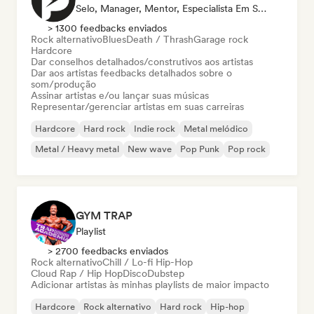
Selo, Manager, Mentor, Especialista Em Som
> 1300 feedbacks enviados
Rock alternativo
Blues
Death / Thrash
Garage rock
Hardcore
Dar conselhos detalhados/construtivos aos artistas
Dar aos artistas feedbacks detalhados sobre o
som/produção
Assinar artistas e/ou lançar suas músicas
Representar/gerenciar artistas em suas carreiras
Hardcore
Hard rock
Indie rock
Metal melódico
Metal / Heavy metal
New wave
Pop Punk
Pop rock
GYM TRAP
Playlist
> 2700 feedbacks enviados
Rock alternativo
Chill / Lo-fi Hip-Hop
Cloud Rap / Hip Hop
Disco
Dubstep
Adicionar artistas às minhas playlists de maior impacto
Hardcore
Rock alternativo
Hard rock
Hip-hop