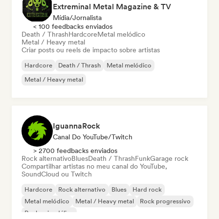
Extreminal Metal Magazine & TV
Mídia/Jornalista
< 100 feedbacks enviados
Death / Thrash
Hardcore
Metal melódico
Metal / Heavy metal
Criar posts ou reels de impacto sobre artistas
Hardcore
Death / Thrash
Metal melódico
Metal / Heavy metal
IguannaRock
Canal Do YouTube/Twitch
> 2700 feedbacks enviados
Rock alternativo
Blues
Death / Thrash
Funk
Garage rock
Compartilhar artistas no meu canal do YouTube,
SoundCloud ou Twitch
Hardcore
Rock alternativo
Blues
Hard rock
Metal melódico
Metal / Heavy metal
Rock progressivo
Rock psicodélico