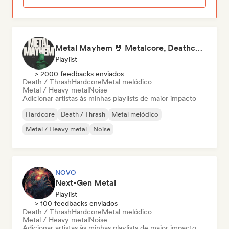
Metal Mayhem 🤘 Metalcore, Deathcore & Progressive Metal
Playlist
> 2000 feedbacks enviados
Death / Thrash
Hardcore
Metal melódico
Metal / Heavy metal
Noise
Adicionar artistas às minhas playlists de maior impacto
Hardcore
Death / Thrash
Metal melódico
Metal / Heavy metal
Noise
NOVO
Next-Gen Metal
Playlist
> 100 feedbacks enviados
Death / Thrash
Hardcore
Metal melódico
Metal / Heavy metal
Noise
Adicionar artistas às minhas playlists de maior impacto