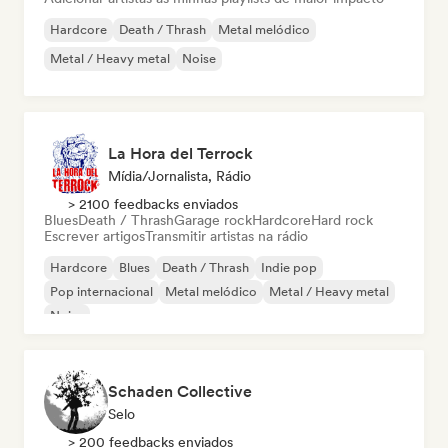
Hardcore
Death / Thrash
Metal melódico
Metal / Heavy metal
Noise
La Hora del Terrock
Mídia/Jornalista, Rádio
> 2100 feedbacks enviados
Blues
Death / Thrash
Garage rock
Hardcore
Hard rock
Escrever artigos
Transmitir artistas na rádio
Hardcore
Blues
Death / Thrash
Indie pop
Pop internacional
Metal melódico
Metal / Heavy metal
Noise
Schaden Collective
Selo
> 200 feedbacks enviados