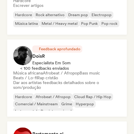
Hardcore
Escrever artigos
Hardcore
Rock alternativo
Dream pop
Electropop
Música latina
Metal / Heavy metal
Pop Punk
Pop rock
Feedback aprofundado
DoisR
Especialista Em Som
< 100 feedbacks enviados
Música africana
Afrobeat / Afropop
Bass music
Beats / Lo-fi
Rap cristão
Dar aos artistas feedbacks detalhados sobre o
som/produção
Hardcore
Afrobeat / Afropop
Cloud Rap / Hip Hop
Comercial / Mainstream
Grime
Hyperpop
Instrumental
Pop internacional
Portamento.cl