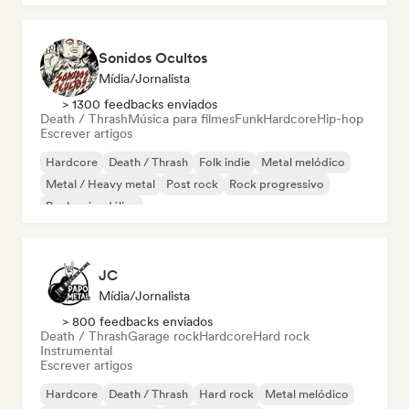
Sonidos Ocultos
Mídia/Jornalista
> 1300 feedbacks enviados
Death / Thrash
Música para filmes
Funk
Hardcore
Hip-hop
Escrever artigos
Hardcore
Death / Thrash
Folk indie
Metal melódico
Metal / Heavy metal
Post rock
Rock progressivo
Rock psicodélico
JC
Mídia/Jornalista
> 800 feedbacks enviados
Death / Thrash
Garage rock
Hardcore
Hard rock
Instrumental
Escrever artigos
Hardcore
Death / Thrash
Hard rock
Metal melódico