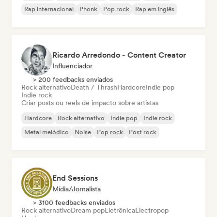
Rap internacional
Phonk
Pop rock
Rap em inglês
Ricardo Arredondo - Content Creator
Influenciador
> 200 feedbacks enviados
Rock alternativo
Death / Thrash
Hardcore
Indie pop
Indie rock
Criar posts ou reels de impacto sobre artistas
Hardcore
Rock alternativo
Indie pop
Indie rock
Metal melódico
Noise
Pop rock
Post rock
End Sessions
Mídia/Jornalista
> 3100 feedbacks enviados
Rock alternativo
Dream pop
Eletrônica
Electropop