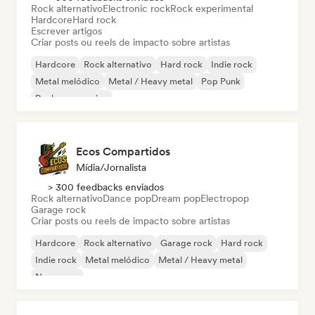
Rock alternativo
Electronic rock
Rock experimental
Hardcore
Hard rock
Escrever artigos
Criar posts ou reels de impacto sobre artistas
Hardcore
Rock alternativo
Hard rock
Indie rock
Metal melódico
Metal / Heavy metal
Pop Punk
Rock progressivo
Ecos Compartidos
Mídia/Jornalista
> 300 feedbacks enviados
Rock alternativo
Dance pop
Dream pop
Electropop
Garage rock
Criar posts ou reels de impacto sobre artistas
Hardcore
Rock alternativo
Garage rock
Hard rock
Indie rock
Metal melódico
Metal / Heavy metal
New wave