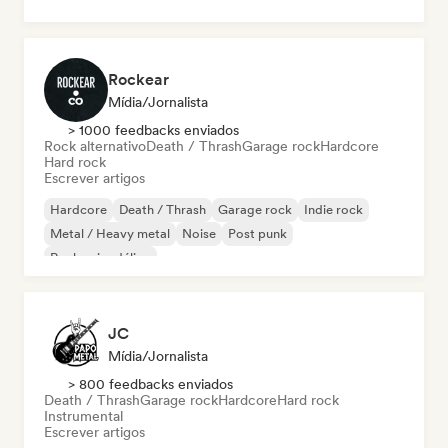
Rockear
Mídia/Jornalista
> 1000 feedbacks enviados
Rock alternativo
Death / Thrash
Garage rock
Hardcore
Hard rock
Escrever artigos
Hardcore
Death / Thrash
Garage rock
Indie rock
Metal / Heavy metal
Noise
Post punk
Rock psicodélico
JC
Mídia/Jornalista
> 800 feedbacks enviados
Death / Thrash
Garage rock
Hardcore
Hard rock
Instrumental
Escrever artigos