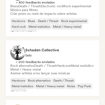
> 400 feedbacks enviados
Blues
Death / Thrash
Electronic rock
Rock experimental
Música para filmes
Criar posts ou reels de impacto sobre artistas
Hardcore
Blues
Death / Thrash
Rock experimental
Hard rock
Metal melódico
Metal / Heavy metal
Rock psicodélico
Schaden Collective
Selo
> 200 feedbacks enviados
Rock alternativo
Death / Thrash
Hardcore
Metal melódico
Metal / Heavy metal
Assinar artistas e/ou lançar suas músicas
Hardcore
Rock alternativo
Death / Thrash
Metal melódico
Metal / Heavy metal
Noise
Pop Punk
Post punk