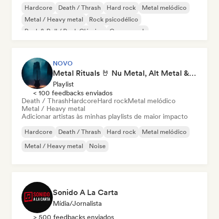
Hardcore
Death / Thrash
Hard rock
Metal melódico
Metal / Heavy metal
Rock psicodélico
Rock & Roll / Rock Clássico
Garage rock
NOVO
Metal Rituals 🤘 Nu Metal, Alt Metal & Progressive Metal
Playlist
< 100 feedbacks enviados
Death / Thrash
Hardcore
Hard rock
Metal melódico
Metal / Heavy metal
Adicionar artistas às minhas playlists de maior impacto
Hardcore
Death / Thrash
Hard rock
Metal melódico
Metal / Heavy metal
Noise
Sonido A La Carta
Mídia/Jornalista
> 500 feedbacks enviados