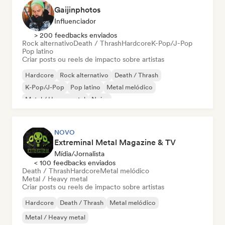
Gaijinphotos
Influenciador
> 200 feedbacks enviados
Rock alternativo
Death / Thrash
Hardcore
K-Pop/J-Pop
Pop latino
Criar posts ou reels de impacto sobre artistas
Hardcore
Rock alternativo
Death / Thrash
K-Pop/J-Pop
Pop latino
Metal melódico
Metal / Heavy metal
Noise
NOVO
Extreminal Metal Magazine & TV
Mídia/Jornalista
< 100 feedbacks enviados
Death / Thrash
Hardcore
Metal melódico
Metal / Heavy metal
Criar posts ou reels de impacto sobre artistas
Hardcore
Death / Thrash
Metal melódico
Metal / Heavy metal