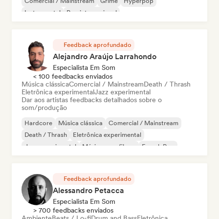
Comercial / Mainstream
Grime
Hyperpop
Instrumental
Pop internacional
Feedback aprofundado
Alejandro Araújo Larrahondo
Especialista Em Som
< 100 feedbacks enviados
Música clássica
Comercial / Mainstream
Death / Thrash
Eletrônica experimental
Jazz experimental
Dar aos artistas feedbacks detalhados sobre o
som/produção
Hardcore
Música clássica
Comercial / Mainstream
Death / Thrash
Eletrônica experimental
Jazz experimental
Música para filmes
French Pop
Feedback aprofundado
Alessandro Petacca
Especialista Em Som
> 700 feedbacks enviados
Ambiente
Beats / Lo-fi
Drum and Bass
Eletrônica