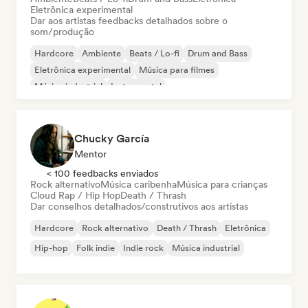
Eletrônica experimental
Dar aos artistas feedbacks detalhados sobre o
som/produção
Hardcore
Ambiente
Beats / Lo-fi
Drum and Bass
Eletrônica experimental
Música para filmes
Música industrial
Instrumental
Chucky García
Mentor
< 100 feedbacks enviados
Rock alternativo
Música caribenha
Música para crianças
Cloud Rap / Hip Hop
Death / Thrash
Dar conselhos detalhados/construtivos aos artistas
Hardcore
Rock alternativo
Death / Thrash
Eletrônica
Hip-hop
Folk indie
Indie rock
Música industrial