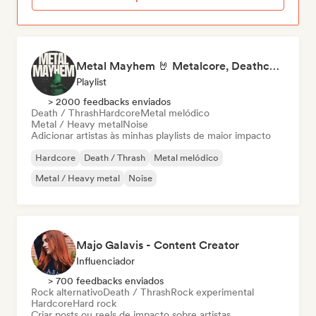
Metal Mayhem 🤘 Metalcore, Deathcore & Progressive Metal
Playlist
> 2000 feedbacks enviados
Death / Thrash
Hardcore
Metal melódico
Metal / Heavy metal
Noise
Adicionar artistas às minhas playlists de maior impacto
Hardcore
Death / Thrash
Metal melódico
Metal / Heavy metal
Noise
Majo Galavis - Content Creator
Influenciador
> 700 feedbacks enviados
Rock alternativo
Death / Thrash
Rock experimental
Hardcore
Hard rock
Criar posts ou reels de impacto sobre artistas