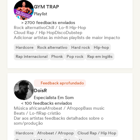
GYM TRAP
Playlist
> 2700 feedbacks enviados
Rock alternativo
Chill / Lo-fi Hip-Hop
Cloud Rap / Hip Hop
Disco
Dubstep
Adicionar artistas às minhas playlists de maior impacto
Hardcore
Rock alternativo
Hard rock
Hip-hop
Rap internacional
Phonk
Pop rock
Rap em inglês
Feedback aprofundado
DoisR
Especialista Em Som
< 100 feedbacks enviados
Música africana
Afrobeat / Afropop
Bass music
Beats / Lo-fi
Rap cristão
Dar aos artistas feedbacks detalhados sobre o
som/produção
Hardcore
Afrobeat / Afropop
Cloud Rap / Hip Hop