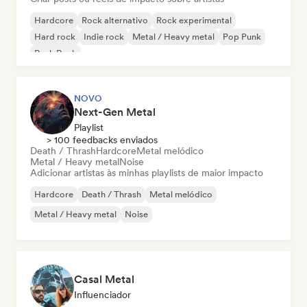
Hardcore
Rock alternativo
Rock experimental
Hard rock
Indie rock
Metal / Heavy metal
Pop Punk
Punk Rock
NOVO
Next-Gen Metal
Playlist
> 100 feedbacks enviados
Death / Thrash
Hardcore
Metal melódico
Metal / Heavy metal
Noise
Adicionar artistas às minhas playlists de maior impacto
Hardcore
Death / Thrash
Metal melódico
Metal / Heavy metal
Noise
Casal Metal
Influenciador