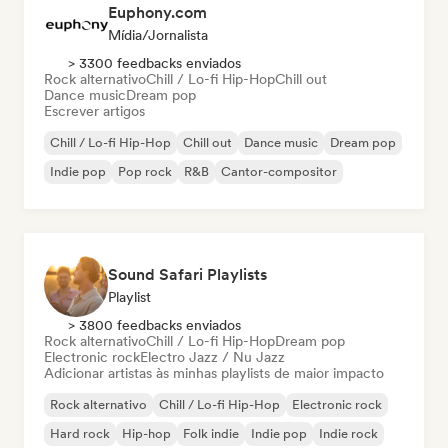
Euphony.com
Mídia/Jornalista
> 3300 feedbacks enviados
Rock alternativo
Chill / Lo-fi Hip-Hop
Chill out
Dance music
Dream pop
Escrever artigos
Chill / Lo-fi Hip-Hop
Chill out
Dance music
Dream pop
Indie pop
Pop rock
R&B
Cantor-compositor
Sound Safari Playlists
Playlist
> 3800 feedbacks enviados
Rock alternativo
Chill / Lo-fi Hip-Hop
Dream pop
Electronic rock
Electro Jazz / Nu Jazz
Adicionar artistas às minhas playlists de maior impacto
Rock alternativo
Chill / Lo-fi Hip-Hop
Electronic rock
Hard rock
Hip-hop
Folk indie
Indie pop
Indie rock