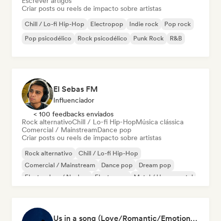
Escrever artigos
Criar posts ou reels de impacto sobre artistas
Chill / Lo-fi Hip-Hop
Electropop
Indie rock
Pop rock
Pop psicodélico
Rock psicodélico
Punk Rock
R&B
El Sebas FM
Influenciador
< 100 feedbacks enviados
Rock alternativo
Chill / Lo-fi Hip-Hop
Música clássica
Comercial / Mainstream
Dance pop
Criar posts ou reels de impacto sobre artistas
Rock alternativo
Chill / Lo-fi Hip-Hop
Comercial / Mainstream
Dance pop
Dream pop
Electro Jazz / Nu Jazz
Electropop
Metal / Heavy metal
Us in a song (Love/Romantic/Emotional Songs)