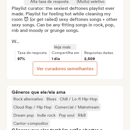
Alta taxa de resposta
(Muito) seletivo
Playlist curator: the sexiest deftones playlist ever 
made. Playlist for feeling hot while cleaning my 
room 😈 (or get railed) sexy deftones songs + other 
sexy songs. Can be any fitting songs in rock, pop, 
rnb and moody or grunge songs.

W...
Veja mais
Taxa de resposta
Compartilha em
Respostas dadas
97%
1 dia
2,509
Ver curadores semelhantes
Gêneros que ele/ela ama
Rock alternativo
Blues
Chill / Lo-fi Hip-Hop
Cloud Rap / Hip Hop
Comercial / Mainstream
Dream pop
Indie rock
Pop soul
R&B
Cantor-compositor