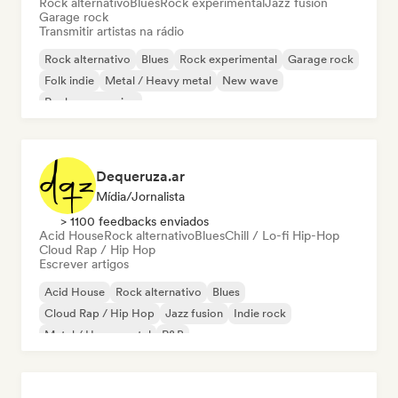
Rock alternativo
Blues
Rock experimental
Jazz fusion
Garage rock
Transmitir artistas na rádio
Rock alternativo
Blues
Rock experimental
Garage rock
Folk indie
Metal / Heavy metal
New wave
Rock progressivo
Dequeruza.ar
Mídia/Jornalista
> 1100 feedbacks enviados
Acid House
Rock alternativo
Blues
Chill / Lo-fi Hip-Hop
Cloud Rap / Hip Hop
Escrever artigos
Acid House
Rock alternativo
Blues
Cloud Rap / Hip Hop
Jazz fusion
Indie rock
Metal / Heavy metal
R&B