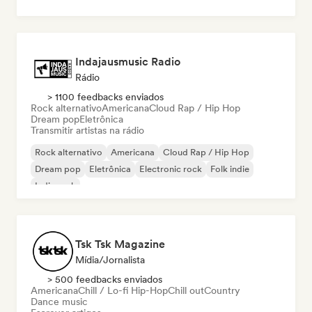
Indajausmusic Radio
Rádio
> 1100 feedbacks enviados
Rock alternativo
Americana
Cloud Rap / Hip Hop
Dream pop
Eletrônica
Transmitir artistas na rádio
Rock alternativo
Americana
Cloud Rap / Hip Hop
Dream pop
Eletrônica
Electronic rock
Folk indie
Indie rock
Tsk Tsk Magazine
Mídia/Jornalista
> 500 feedbacks enviados
Americana
Chill / Lo-fi Hip-Hop
Chill out
Country
Dance music