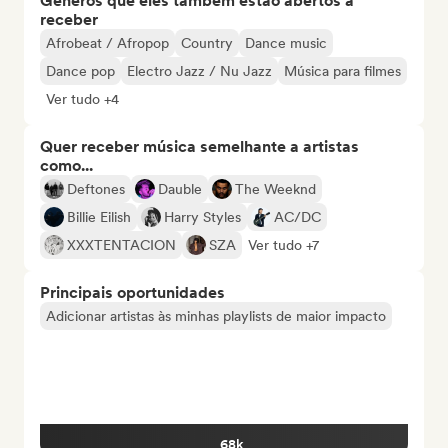
Gêneros que eles também estão abertos a
receber
Afrobeat / Afropop
Country
Dance music
Dance pop
Electro Jazz / Nu Jazz
Música para filmes
Ver tudo +4
Quer receber música semelhante a artistas
como...
Deftones
Dauble
The Weeknd
Billie Eilish
Harry Styles
AC/DC
XXXTENTACION
SZA
Ver tudo +7
Principais oportunidades
Adicionar artistas às minhas playlists de maior impacto
68k