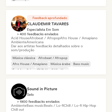
Piano solo
Feedback aprofundado
CLAUDEMIR TAVARES
Especialista Em Som
> 400 feedbacks enviados
Acid House
Afrobeat / Afropop
Afro House / Amapiano
Ambiente
Americana
Dar aos artistas feedbacks detalhados sobre o
som/produção
Música clássica
Afrobeat / Afropop
Afro House / Amapiano
Música árabe
Bass music
Funk brasileiro
Chill / Lo-fi Hip-Hop
Cloud Rap / Hip Hop
Sound in Picture
Selo
> 1900 feedbacks enviados
Ambiente
Bass music
Beats / Lo-fi
Chill / Lo-fi Hip-Hop
Chill out