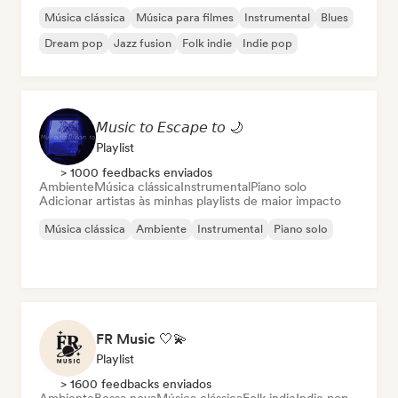
Música clássica
Música para filmes
Instrumental
Blues
Dream pop
Jazz fusion
Folk indie
Indie pop
𝘔𝘶𝘴𝘪𝘤 𝘵𝘰 𝘌𝘴𝘤𝘢𝘱𝘦 𝘵𝘰 🌙
Playlist
> 1000 feedbacks enviados
Ambiente
Música clássica
Instrumental
Piano solo
Adicionar artistas às minhas playlists de maior impacto
Música clássica
Ambiente
Instrumental
Piano solo
FR Music 🤍💫
Playlist
> 1600 feedbacks enviados