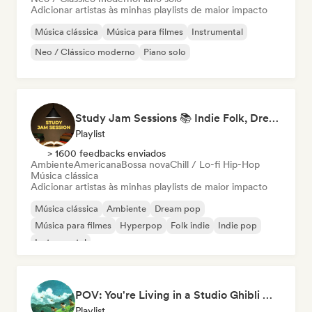
Adicionar artistas às minhas playlists de maior impacto
Música clássica
Música para filmes
Instrumental
Neo / Clássico moderno
Piano solo
Study Jam Sessions 📚 Indie Folk, Dream Pop & Singer-Songwriter
Playlist
> 1600 feedbacks enviados
Ambiente
Americana
Bossa nova
Chill / Lo-fi Hip-Hop
Música clássica
Adicionar artistas às minhas playlists de maior impacto
Música clássica
Ambiente
Dream pop
Música para filmes
Hyperpop
Folk indie
Indie pop
Instrumental
POV: You're Living in a Studio Ghibli Movie 🌱 Neo-Classical Piano & Dream Pop
Playlist