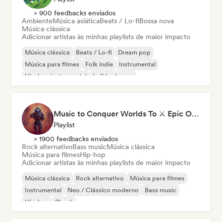
> 900 feedbacks enviados
Ambiente
Música asiática
Beats / Lo-fi
Bossa nova
Música clássica
Adicionar artistas às minhas playlists de maior impacto
Música clássica
Beats / Lo-fi
Dream pop
Música para filmes
Folk indie
Instrumental
Hip-hop instrumental
Lofi bedroom
Music to Conquer Worlds To ⚔️ Epic Orchestral, Cinematic & Trailer Music
Playlist
> 1900 feedbacks enviados
Rock alternativo
Bass music
Música clássica
Música para filmes
Hip-hop
Adicionar artistas às minhas playlists de maior impacto
Música clássica
Rock alternativo
Música para filmes
Instrumental
Neo / Clássico moderno
Bass music
Hip-hop
Phonk