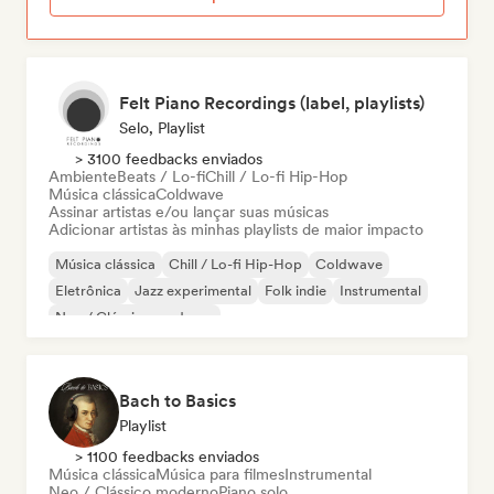
Felt Piano Recordings (label, playlists)
Selo, Playlist
> 3100 feedbacks enviados
Ambiente
Beats / Lo-fi
Chill / Lo-fi Hip-Hop
Música clássica
Coldwave
Assinar artistas e/ou lançar suas músicas
Adicionar artistas às minhas playlists de maior impacto
Música clássica
Chill / Lo-fi Hip-Hop
Coldwave
Eletrônica
Jazz experimental
Folk indie
Instrumental
Neo / Clássico moderno
Bach to Basics
Playlist
> 1100 feedbacks enviados
Música clássica
Música para filmes
Instrumental
Neo / Clássico moderno
Piano solo