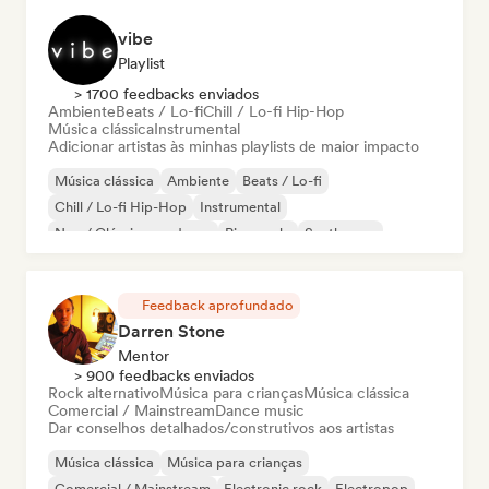
vibe
Playlist
> 1700 feedbacks enviados
Ambiente
Beats / Lo-fi
Chill / Lo-fi Hip-Hop
Música clássica
Instrumental
Adicionar artistas às minhas playlists de maior impacto
Música clássica
Ambiente
Beats / Lo-fi
Chill / Lo-fi Hip-Hop
Instrumental
Neo / Clássico moderno
Piano solo
Synthwave
Feedback aprofundado
Darren Stone
Mentor
> 900 feedbacks enviados
Rock alternativo
Música para crianças
Música clássica
Comercial / Mainstream
Dance music
Dar conselhos detalhados/construtivos aos artistas
Música clássica
Música para crianças
Comercial / Mainstream
Electronic rock
Electropop