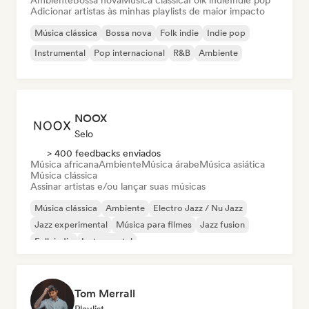
Ambiente
Bossa nova
Música clássica
Folk indie
Indie pop
Adicionar artistas às minhas playlists de maior impacto
Música clássica
Bossa nova
Folk indie
Indie pop
Instrumental
Pop internacional
R&B
Ambiente
NOOX
Selo
> 400 feedbacks enviados
Música africana
Ambiente
Música árabe
Música asiática
Música clássica
Assinar artistas e/ou lançar suas músicas
Música clássica
Ambiente
Electro Jazz / Nu Jazz
Jazz experimental
Música para filmes
Jazz fusion
Folk indie
Instrumental
Tom Merrall