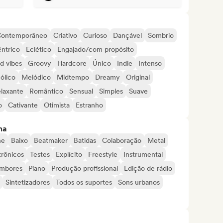
ontemporâneo
Criativo
Curioso
Dançável
Sombrio
ntrico
Eclético
Engajado/com propósito
d vibes
Groovy
Hardcore
Único
Indie
Intenso
ólico
Melódico
Midtempo
Dreamy
Original
laxante
Romântico
Sensual
Simples
Suave
o
Cativante
Otimista
Estranho
ma
ne
Baixo
Beatmaker
Batidas
Colaboração
Metal
trônicos
Testes
Explícito
Freestyle
Instrumental
mbores
Piano
Produção profissional
Edição de rádio
Sintetizadores
Todos os suportes
Sons urbanos