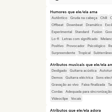
Humores que ele/ela ama
Autêntico
Gruda na cabeça
Chill
C
Offbeat
Downbeat
Dramático
Excê
Experimental
Standard
Fusion
Goo
Lo-fi
Letras com significado
Melanc
Positivo
Provocador
Psicológico
Re
Surpreendente
Tropical
Subterrâne
Atributos musicais que ele/ela a
Desligado
Guitarra acústica
Autotu
Demos
Guitarra eléctrica
Sons elec
Gravação ao vivo
Faixa finalizada
Ta
Cordas
Adequada para sincronização
Videoclipe
Vocais
Atributos que ele/ela adora