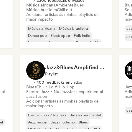
> 2300 feedbacks enviados
Música africana
Ambiente
Blues
Blu
Música brasileira
Chill out
Sou
Adicionar artistas às minhas playlists de
Adic
maior impacto
mai
Música africana
Música brasileira
Ja
Dance pop
Electropop
Folk indie
Jaz
Indie pop
Jazz moderno
Rap em inglês
Jazz&Blues Amplified by Playlist Paradise
Playlist
> 400 feedbacks enviados
Blues
Chill / Lo-fi Hip-Hop
Jaz
tal
Electro Jazz / Nu Jazz
Jazz experimental
Adic
Jazz fusion
mai
e
Adicionar artistas às minhas playlists de
maior impacto
Ja
Electro Jazz / Nu Jazz
Jazz experimental
al
Jazz fusion
Jazz moderno
Blues
Chill / Lo-fi Hip-Hop
Instrumental
R&B