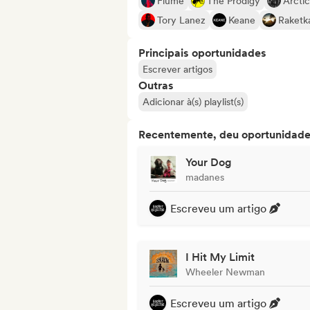
Flume
The Prodigy
Arcti
Tory Lanez
Keane
Raketk
Principais oportunidades
Escrever artigos
Outras
Adicionar à(s) playlist(s)
Recentemente, deu oportunidades
Your Dog
madanes
Escreveu um artigo
I Hit My Limit
Wheeler Newman
Escreveu um artigo