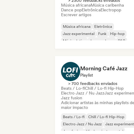
> 2300 feedbacks enviados
Música africana
Música caribenha
Dance pop
Eletrônica
Electropop
Escrever artigos
Música africana
Eletrônica
Jazz experimental
Funk
Hip-hop
Música latina
Jazz moderno
R&B
Morning Café Jazz
Playlist
> 700 feedbacks enviados
Beats / Lo-fi
Chill / Lo-fi Hip-Hop
Electro Jazz / Nu Jazz
Jazz experimen
Jazz fusion
Adicionar artistas às minhas playlists d
maior impacto
Beats / Lo-fi
Chill / Lo-fi Hip-Hop
Electro Jazz / Nu Jazz
Jazz experiment
Jazz fusion
Hip-hop instrumental