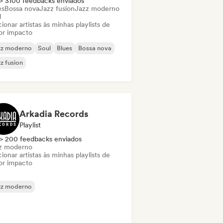
> 3100 feedbacks enviados
es
Bossa nova
Jazz fusion
Jazz moderno
l
ionar artistas às minhas playlists de
or impacto
zz moderno
Soul
Blues
Bossa nova
z fusion
Arkadia Records
Playlist
> 200 feedbacks enviados
z moderno
ionar artistas às minhas playlists de
or impacto
zz moderno