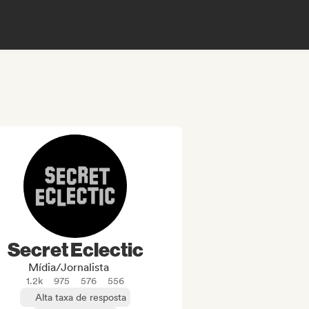
Secret Eclectic
Mídia/Jornalista
1.2k
975
576
556
Alta taxa de resposta