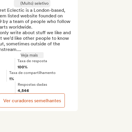
(Muito) seletivo
et Eclectic is a London-based, 
em listed website founded on 
9 by a team of people who follow 
arts worldwide.

nly write about stuff we like and 
 we’d like other people to know 
t, sometimes outside of the 
stream....
Veja mais
Taxa de resposta
100%
Taxa de compartilhamento
1%
Respostas dadas
4,546
Ver curadores semelhantes