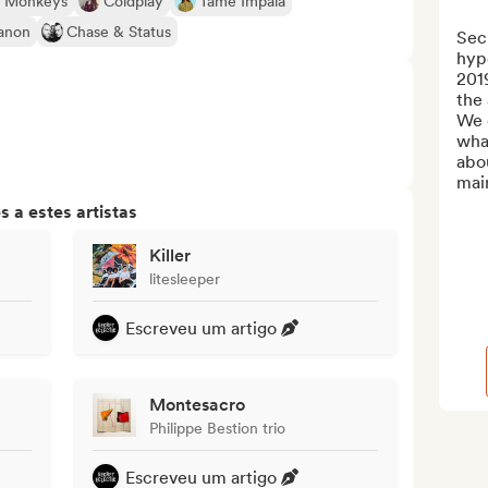
c Monkeys
Coldplay
Tame Impala
anon
Chase & Status
Secr
hyp
201
the 
We o
what
abou
main
 a estes artistas
Killer
litesleeper
Escreveu um artigo
Montesacro
Philippe Bestion trio
Escreveu um artigo