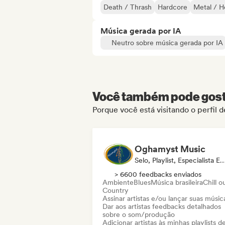
Death / Thrash
Hardcore
Metal / H
Música gerada por IA
Neutro sobre música gerada por IA
Você também pode gosta
Porque você está visitando o perfil d
Oghamyst Music
Selo, Playlist, Especialista 
> 6600 feedbacks enviados
Ambiente
Blues
Música brasileira
Chill o
Country
Assinar artistas e/ou lançar suas músic
Dar aos artistas feedbacks detalhados
sobre o som/produção
Adicionar artistas às minhas playlists d