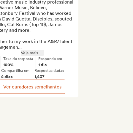
eative music industry professional 
arner Music, Believe, 
stonbury Festival who has worked 
 David Guetta, Disciples, scouted 
le, Cat Burns (Top 10), James 
ery and more.

ther to my work in the A&R/Talent 
agemen...
Veja mais
Taxa de resposta
Responde em
100%
1 dia
Compartilha em
Respostas dadas
2 dias
1,437
Ver curadores semelhantes