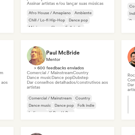
Assinar artistas e/ou lançar suas músicas
Co
Afro House / Amapiano
Ambiente
Ind
Chill / Lo-fi Hip-Hop
Dance pop
Roc
Música para filmes
Folk indie
El
Instrumental
Hip-hop instrumental
Paul McBride
Mentor
> 600 feedbacks enviados
am
Comercial / Mainstream
Country
Roc
Dance music
Dance pop
Dubstep
Com
 aos
Dar conselhos detalhados/construtivos aos
Dar
artistas
arti
Comercial / Mainstream
Country
Dance music
Dance pop
Folk indie
Indie pop
K-Pop/J-Pop
Cantor-compositor