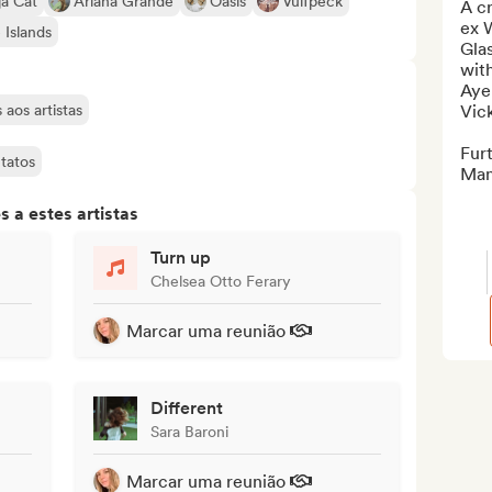
ja Cat
Ariana Grande
Oasis
Vulfpeck
A cr
ex W
 Islands
Gla
with
Ayel
aos artistas
Vick
Fur
tatos
Man
 a estes artistas
Turn up
Chelsea Otto Ferary
Marcar uma reunião
Different
Sara Baroni
Marcar uma reunião