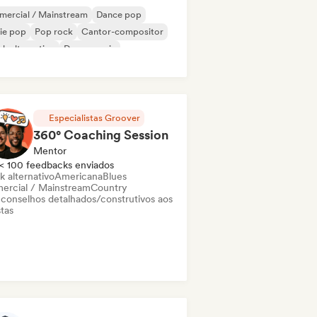
mercial / Mainstream
Dance pop
ie pop
Pop rock
Cantor-compositor
k alternativo
Dance music
ectropop
Especialistas Groover
360° Coaching Session
Mentor
< 100 feedbacks enviados
k alternativo
Americana
Blues
ercial / Mainstream
Country
 conselhos detalhados/construtivos aos
stas