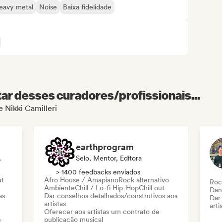
eavy metal
Noise
Baixa fidelidade
r desses curadores/profissionais...
e Nikki Camilleri
earthprogram
Em Som
Selo, Mentor, Editora
> 1400 feedbacks enviados
ut
Afro House / Amapiano
Rock alternativo
Roc
Ambiente
Chill / Lo-fi Hip-Hop
Chill out
Dan
as
Dar conselhos detalhados/construtivos aos
Dar
artistas
arti
Oferecer aos artistas um contrato de
e
publicação musical