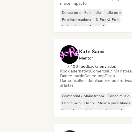
maior impacto
Dance pop
Folk indie
Indie pop
Pop internacional
K-Pop/J-Pop
Lofi bedroom
Pop rock
Cantor-compositor
Kate Sansi
Mentor
> 400 feedbacks enviados
Rock alternativo
Comercial / Mainstre
Dance music
Dance pop
Disco
Dar conselhos detalhados/construtivos
artistas
Comercial / Mainstream
Dance music
Dance pop
Disco
Música para filmes
Indie Dance
Indie pop
Indie rock