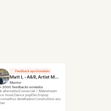
Feedback aprofundado
Matt L - A&R, Artist Management, Songwriter
Mentor
> 2000 feedbacks enviados
k alternativo
Comercial / Mainstream
ce music
Dance pop
Electropop
 conselhos detalhados/construtivos aos
stas