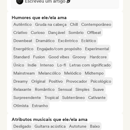
Escreveu um artigo
Humores que ele/ela ama
Autêntico
Gruda na cabeça
Chill
Contemporâneo
Criativo
Curioso
Dançável
Sombrio
Offbeat
Downbeat
Dramático
Excêntrico
Eclético
Energético
Engajado/com propósito
Experimental
Standard
Fusion
Good vibes
Groovy
Hardcore
Único
Indie
Intenso
Lo-fi
Letras com significado
Mainstream
Melancólico
Melódico
Midtempo
Dreamy
Original
Positivo
Provocador
Psicológico
Relaxante
Romântico
Sensual
Simples
Suave
Surpreendente
Tropical
Subterrâneo
Cativante
Otimista
Estranho
Atributos musicais que ele/ela ama
Desligado
Guitarra acústica
Autotune
Baixo