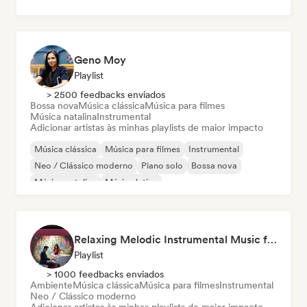
Geno Moy
Playlist
> 2500 feedbacks enviados
Bossa nova
Música clássica
Música para filmes
Música natalina
Instrumental
Adicionar artistas às minhas playlists de maior impacto
Música clássica
Música para filmes
Instrumental
Neo / Clássico moderno
Piano solo
Bossa nova
Música natalina
Música latina
Relaxing Melodic Instrumental Music for Reading and Studying
Playlist
> 1000 feedbacks enviados
Ambiente
Música clássica
Música para filmes
Instrumental
Neo / Clássico moderno