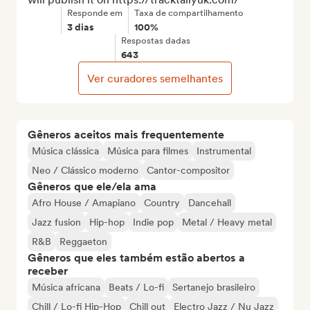
Responde em
Taxa de compartilhamento
3 dias
100%
Respostas dadas
643
Ver curadores semelhantes
Gêneros aceitos mais frequentemente
Música clássica
Música para filmes
Instrumental
Neo / Clássico moderno
Cantor-compositor
Gêneros que ele/ela ama
Afro House / Amapiano
Country
Dancehall
Jazz fusion
Hip-hop
Indie pop
Metal / Heavy metal
R&B
Reggaeton
Gêneros que eles também estão abertos a
receber
Música africana
Beats / Lo-fi
Sertanejo brasileiro
Chill / Lo-fi Hip-Hop
Chill out
Electro Jazz / Nu Jazz