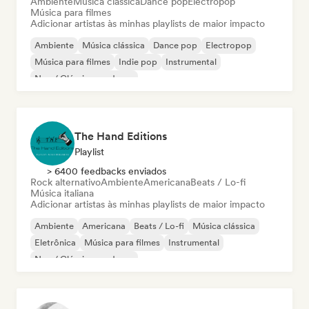
Ambiente
Música clássica
Dance pop
Electropop
Música para filmes
Adicionar artistas às minhas playlists de maior impacto
Ambiente
Música clássica
Dance pop
Electropop
Música para filmes
Indie pop
Instrumental
Neo / Clássico moderno
The Hand Editions
Playlist
> 6400 feedbacks enviados
Rock alternativo
Ambiente
Americana
Beats / Lo-fi
Música italiana
Adicionar artistas às minhas playlists de maior impacto
Ambiente
Americana
Beats / Lo-fi
Música clássica
Eletrônica
Música para filmes
Instrumental
Neo / Clássico moderno