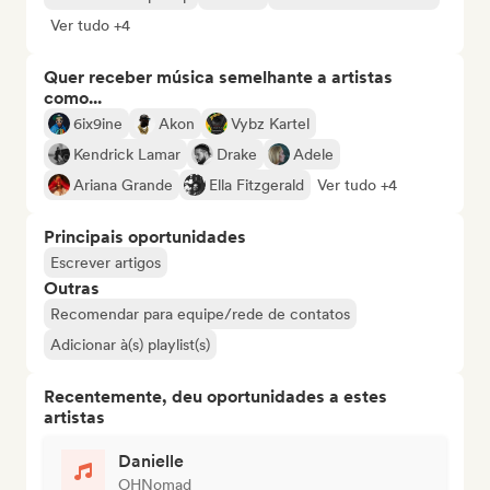
Ver tudo +4
Quer receber música semelhante a artistas
como...
6ix9ine
Akon
Vybz Kartel
Kendrick Lamar
Drake
Adele
Ariana Grande
Ella Fitzgerald
Ver tudo +4
Principais oportunidades
Escrever artigos
Outras
Recomendar para equipe/rede de contatos
Adicionar à(s) playlist(s)
Recentemente, deu oportunidades a estes
artistas
Danielle
OHNomad