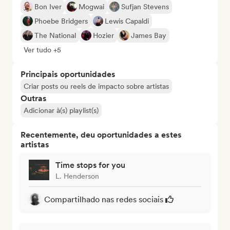
Bon Iver
Mogwai
Sufjan Stevens
Phoebe Bridgers
Lewis Capaldi
The National
Hozier
James Bay
Ver tudo +5
Principais oportunidades
Criar posts ou reels de impacto sobre artistas
Outras
Adicionar à(s) playlist(s)
Recentemente, deu oportunidades a estes
artistas
Time stops for you
L. Henderson
Compartilhado nas redes sociais