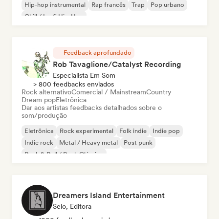
Hip-hop instrumental
Rap francês
Trap
Pop urbano
Chill / Lo-fi Hip-Hop
Feedback aprofundado
Rob Tavaglione/Catalyst Recording
Especialista Em Som
> 800 feedbacks enviados
Rock alternativo
Comercial / Mainstream
Country
Dream pop
Eletrônica
Dar aos artistas feedbacks detalhados sobre o
som/produção
Eletrônica
Rock experimental
Folk indie
Indie pop
Indie rock
Metal / Heavy metal
Post punk
Rock & Roll / Rock Clássico
Dreamers Island Entertainment
Selo, Editora