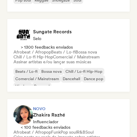
Pop soul
Reggae
Shoegaze
Soul
Sungate Records
Selo
> 1300 feedbacks enviados
Afrobeat / Afropop
Beats / Lo-fi
Bossa nova
Chill / Lo-fi Hip-Hop
Comercial / Mainstream
Assinar artistas e/ou lançar suas músicas
Beats / Lo-fi
Bossa nova
Chill / Lo-fi Hip-Hop
Comercial / Mainstream
Dancehall
Dance pop
Hip-hop
Pop soul
NOVO
Zhakira Razhé
Influenciador
< 100 feedbacks enviados
Afrobeat / Afropop
Funk
Pop soul
R&B
Soul