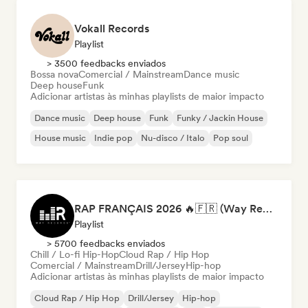
Vokall Records
Playlist
> 3500 feedbacks enviados
Bossa nova
Comercial / Mainstream
Dance music
Deep house
Funk
Adicionar artistas às minhas playlists de maior impacto
Dance music
Deep house
Funk
Funky / Jackin House
House music
Indie pop
Nu-disco / Italo
Pop soul
RAP FRANÇAIS 2026 🔥🇫🇷 (Way Records)
Playlist
> 5700 feedbacks enviados
Chill / Lo-fi Hip-Hop
Cloud Rap / Hip Hop
Comercial / Mainstream
Drill/Jersey
Hip-hop
Adicionar artistas às minhas playlists de maior impacto
Cloud Rap / Hip Hop
Drill/Jersey
Hip-hop