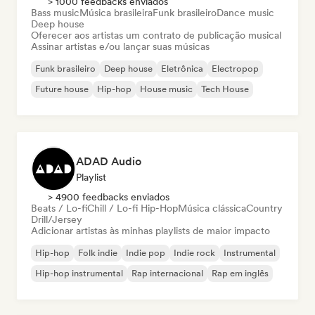
> 1000 feedbacks enviados
Bass music
Música brasileira
Funk brasileiro
Dance music
Deep house
Oferecer aos artistas um contrato de publicação musical
Assinar artistas e/ou lançar suas músicas
Funk brasileiro
Deep house
Eletrônica
Electropop
Future house
Hip-hop
House music
Tech House
ADAD Audio
Playlist
> 4900 feedbacks enviados
Beats / Lo-fi
Chill / Lo-fi Hip-Hop
Música clássica
Country
Drill/Jersey
Adicionar artistas às minhas playlists de maior impacto
Hip-hop
Folk indie
Indie pop
Indie rock
Instrumental
Hip-hop instrumental
Rap internacional
Rap em inglês