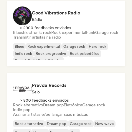
Good Vibrations Radio
Rádio
> 2900 feedbacks enviados
Blues
Electronic rock
Rock experimental
Funk
Garage rock
Transmitir artistas na rádio
Blues
Rock experimental
Garage rock
Hard rock
Indie rock
Rock progressivo
Rock psicodélico
Rock & Roll / Rock Clássico
Pravda Records
Selo
> 800 feedbacks enviados
Rock alternativo
Dream pop
Eletrônica
Garage rock
Indie pop
Assinar artistas e/ou lançar suas músicas
Rock alternativo
Dream pop
Garage rock
New wave