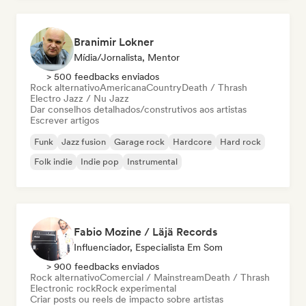
Branimir Lokner
Mídia/Jornalista, Mentor
> 500 feedbacks enviados
Rock alternativo
Americana
Country
Death / Thrash
Electro Jazz / Nu Jazz
Dar conselhos detalhados/construtivos aos artistas
Escrever artigos
Funk
Jazz fusion
Garage rock
Hardcore
Hard rock
Folk indie
Indie pop
Instrumental
Fabio Mozine / Läjä Records
Influenciador, Especialista Em Som
> 900 feedbacks enviados
Rock alternativo
Comercial / Mainstream
Death / Thrash
Electronic rock
Rock experimental
Criar posts ou reels de impacto sobre artistas