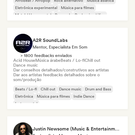
Afrobeat / Afropop
Rock alternativo
Música asiática
Eletrônica experimental
Música para filmes
Metal / Heavy metal
Pop rock
Rock psicodélico
A2R SoundLabs
Mentor, Especialista Em Som
> 1800 feedbacks enviados
Acid House
Música árabe
Beats / Lo-fi
Chill out
Dance music
Dar conselhos detalhados/construtivos aos artistas
Dar aos artistas feedbacks detalhados sobre o
som/produção
Beats / Lo-fi
Chill out
Dance music
Drum and Bass
Eletrônica
Música para filmes
Indie Dance
Instrumental
Justin Newsome (Music & Entertainment Executive | A&R, Artist Development & Partnerships | Applied AI & Systems Strategy)