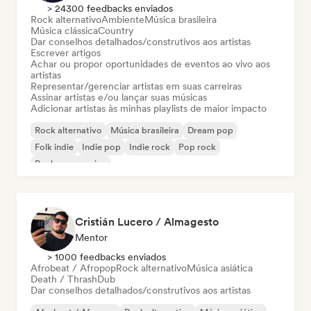
> 24300 feedbacks enviados
Rock alternativo
Ambiente
Música brasileira
Música clássica
Country
Dar conselhos detalhados/construtivos aos artistas
Escrever artigos
Achar ou propor oportunidades de eventos ao vivo aos
artistas
Representar/gerenciar artistas em suas carreiras
Assinar artistas e/ou lançar suas músicas
Adicionar artistas às minhas playlists de maior impacto
Rock alternativo
Música brasileira
Dream pop
Folk indie
Indie pop
Indie rock
Pop rock
Rock progressivo
Cristián Lucero / Almagesto
Mentor
> 1000 feedbacks enviados
Afrobeat / Afropop
Rock alternativo
Música asiática
Death / Thrash
Dub
Dar conselhos detalhados/construtivos aos artistas