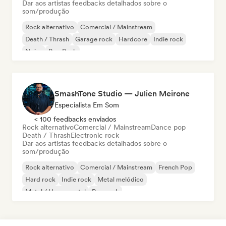
Dar aos artistas feedbacks detalhados sobre o
som/produção
Rock alternativo
Comercial / Mainstream
Death / Thrash
Garage rock
Hardcore
Indie rock
Noise
Pop Punk
SmashTone Studio — Julien Meirone
Especialista Em Som
< 100 feedbacks enviados
Rock alternativo
Comercial / Mainstream
Dance pop
Death / Thrash
Electronic rock
Dar aos artistas feedbacks detalhados sobre o
som/produção
Rock alternativo
Comercial / Mainstream
French Pop
Hard rock
Indie rock
Metal melódico
Metal / Heavy metal
Pop rock