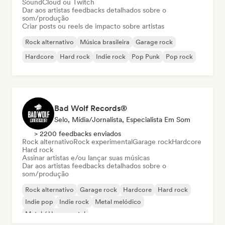
SoundCloud ou Twitch
Dar aos artistas feedbacks detalhados sobre o
som/produção
Criar posts ou reels de impacto sobre artistas
Rock alternativo
Música brasileira
Garage rock
Hardcore
Hard rock
Indie rock
Pop Punk
Pop rock
Bad Wolf Records®
Selo, Mídia/Jornalista, Especialista Em Som
> 2200 feedbacks enviados
Rock alternativo
Rock experimental
Garage rock
Hardcore
Hard rock
Assinar artistas e/ou lançar suas músicas
Dar aos artistas feedbacks detalhados sobre o
som/produção
Rock alternativo
Garage rock
Hardcore
Hard rock
Indie pop
Indie rock
Metal melódico
Metal / Heavy metal