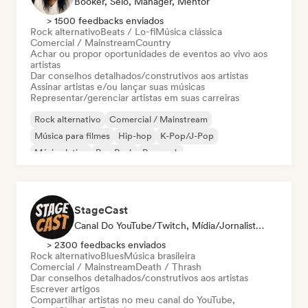
Booker, Selo, Manager, Mentor
> 1500 feedbacks enviados
Rock alternativo
Beats / Lo-fi
Música clássica
Comercial / Mainstream
Country
Achar ou propor oportunidades de eventos ao vivo aos
artistas
Dar conselhos detalhados/construtivos aos artistas
Assinar artistas e/ou lançar suas músicas
Representar/gerenciar artistas em suas carreiras
Rock alternativo
Comercial / Mainstream
Música para filmes
Hip-hop
K-Pop/J-Pop
Música latina
Pop Punk
Pop rock
StageCast
Canal Do YouTube/Twitch, Mídia/Jornalista, Mentor, Influenciador, Especialista Em Som
> 2300 feedbacks enviados
Rock alternativo
Blues
Música brasileira
Comercial / Mainstream
Death / Thrash
Dar conselhos detalhados/construtivos aos artistas
Escrever artigos
Compartilhar artistas no meu canal do YouTube,