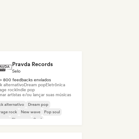
Pravda Records
Selo
> 800 feedbacks enviados
k alternativo
Dream pop
Eletrônica
age rock
Indie pop
nar artistas e/ou lançar suas músicas
k alternativo
Dream pop
rage rock
New wave
Pop soul
ggae
Shoegaze
Soul