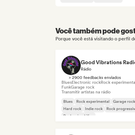
Você também pode gosta
Porque você está visitando o perfil 
Good Vibrations Radi
Rádio
> 2900 feedbacks enviados
Blues
Electronic rock
Rock experimenta
Funk
Garage rock
Transmitir artistas na rádio
Blues
Rock experimental
Garage roc
Hard rock
Indie rock
Rock progressi
Rock psicodélico
Rock & Roll / Rock Clássico