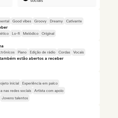
sociais
mental
Good vibes
Groovy
Dreamy
Cativante
eber
lético
Lo-fi
Melódico
Original
ma
ctrônicos
Piano
Edição de rádio
Cordas
Vocais
s também estão abertos a receber
ojeto inicial
Experiência em palco
a nas redes sociais
Artista com apoio
Jovens talentos