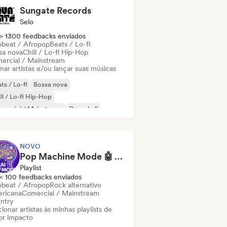
Sungate Records
Selo
> 1300 feedbacks enviados
obeat / Afropop
Beats / Lo-fi
sa nova
Chill / Lo-fi Hip-Hop
ercial / Mainstream
nar artistas e/ou lançar suas músicas
ts / Lo-fi
Bossa nova
ll / Lo-fi Hip-Hop
mercial / Mainstream
Dancehall
nce pop
Hip-hop
Pop soul
NOVO
Pop Machine Mode 🤖 AI Music, Indie Pop & Dream Pop
Playlist
< 100 feedbacks enviados
obeat / Afropop
Rock alternativo
ricana
Comercial / Mainstream
ntry
ionar artistas às minhas playlists de
or impacto