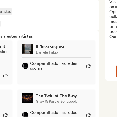
Viol
on i
Ope
rtistas
coll
mus
brin
peo
 a estes artistas
Our 
ent
Riflessi sospesi
olin
Daniele Fabio
Compartilhado nas redes
sociais
The Twirl of The Busy
Grey & Purple Songbook
Compartilhado nas redes