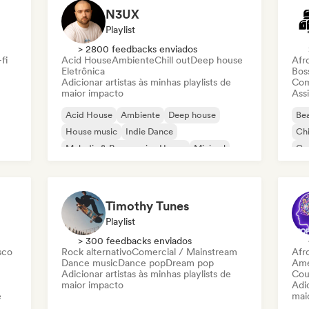
N3UX
Playlist
> 2800 feedbacks enviados
fi
Acid House
Ambiente
Chill out
Deep house
Afr
Eletrônica
Bos
Adicionar artistas às minhas playlists de
Com
maior impacto
Assi
Acid House
Ambiente
Deep house
Bea
House music
Indie Dance
Chi
Melodic & Progressive House
Minimal
Co
Organic House / Downtempo
Da
Timothy Tunes
Playlist
> 300 feedbacks enviados
sco
Rock alternativo
Comercial / Mainstream
Afr
Dance music
Dance pop
Dream pop
Ame
Adicionar artistas às minhas playlists de
Cou
maior impacto
Adic
e
mai