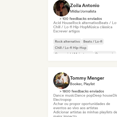
Zoila Antonio
Mídia/Jornalista
> 100 feedbacks enviados
Acid House
Rock alternativo
Beats / Lo-
Chill / Lo-fi Hip-Hop
Música clássica
Escrever artigos
Rock alternativo
Beats / Lo-fi
Chill / Lo-fi Hip-Hop
Comercial / Mainstream
Dance music
Disco
Dream pop
House music
Tommy Menger
Booker, Playlist
> 1800 feedbacks enviados
Dance music
Dance pop
Deep house
Di
Electropop
Achar ou propor oportunidades de
eventos ao vivo aos artistas
Adicionar artistas às minhas playlists d
maior impacto