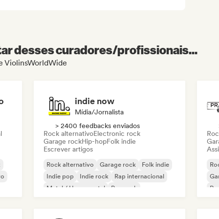
r desses curadores/profissionais...
de ViolinsWorldWide
o
indie now
Mídia/Jornalista
> 2400 feedbacks enviados
l
Rock alternativo
Electronic rock
Roc
Garage rock
Hip-hop
Folk indie
Gar
Escrever artigos
Assi
k
Rock alternativo
Garage rock
Folk indie
Roc
vo
Indie pop
Indie rock
Rap internacional
Ga
Metal / Heavy metal
Pop rock
Re