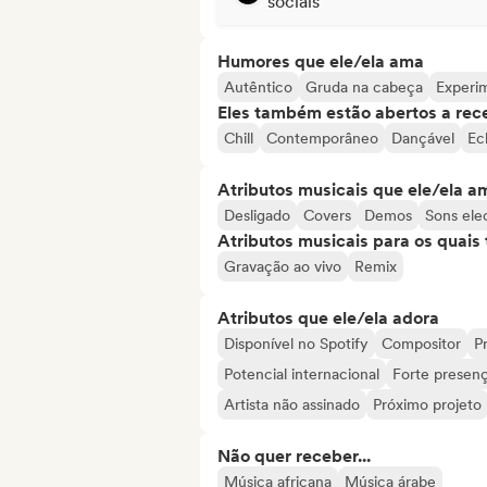
sociais
Humores que ele/ela ama
Autêntico
Gruda na cabeça
Experi
Eles também estão abertos a rec
Chill
Contemporâneo
Dançável
Ec
Atributos musicais que ele/ela a
Desligado
Covers
Demos
Sons ele
Atributos musicais para os quai
Gravação ao vivo
Remix
Atributos que ele/ela adora
Disponível no Spotify
Compositor
Pr
Potencial internacional
Forte presenç
Artista não assinado
Próximo projeto
Não quer receber...
Música africana
Música árabe