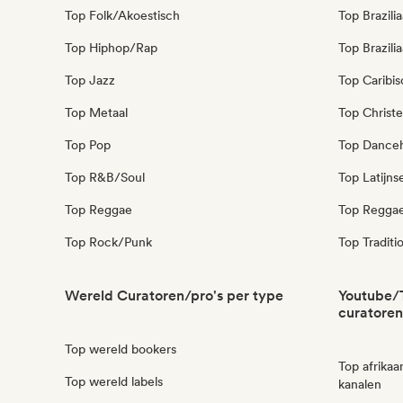
Top Folk/Akoestisch
Top Brazili
Top Hiphop/Rap
Top Brazili
Top Jazz
Top Caribi
Top Metaal
Top Christe
Top Pop
Top Danceh
Top R&B/Soul
Top Latijns
Top Reggae
Top Regga
Top Rock/Punk
Top Traditi
Wereld Curatoren/pro's per type
Youtube/
curatoren
Top wereld bookers
Top afrika
Top wereld labels
kanalen