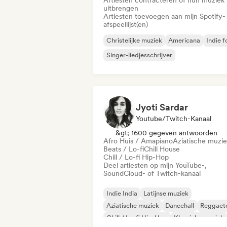
Artiesten contracteren of hun muziek
uitbrengen
Artiesten toevoegen aan mijn Spotify-
afspeellijst(en)
Christelijke muziek
Americana
Indie f
Singer-liedjesschrijver
Jyoti Sardar
Youtube/Twitch-Kanaal
&gt; 1600 gegeven antwoorden
Afro Huis / Amapiano
Aziatische muzi
Beats / Lo-fi
Chill House
Chill / Lo-fi Hip-Hop
Deel artiesten op mijn YouTube-,
SoundCloud- of Twitch-kanaal
Indie India
Latijnse muziek
Aziatische muziek
Dancehall
Reggaet
Chill / Lo-fi Hip-Hop
Klassieke muziek