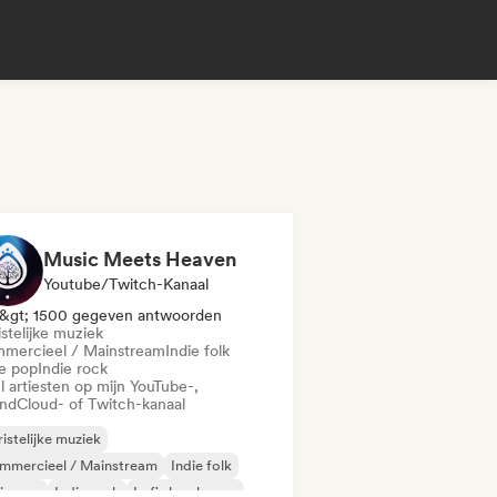
Music Meets Heaven
Youtube/Twitch-Kanaal
&gt; 1500 gegeven antwoorden
stelijke muziek
mercieel / Mainstream
Indie folk
ie pop
Indie rock
l artiesten op mijn YouTube-,
ndCloud- of Twitch-kanaal
istelijke muziek
mmercieel / Mainstream
Indie folk
ie pop
Indie rock
Lofi slaapkamer