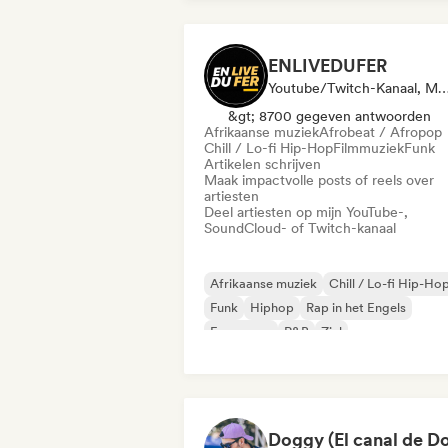
ENLIVEDUFER
Youtube/Twitch-Kanaal, Media Outlet/Journalist, Sociale Medi
&gt; 8700 gegeven antwoorden
Afrikaanse muziek
Afrobeat / Afropop
Chill / Lo-fi Hip-Hop
Filmmuziek
Funk
Artikelen schrijven
Maak impactvolle posts of reels over
artiesten
Deel artiesten op mijn YouTube-,
SoundCloud- of Twitch-kanaal
Afrikaanse muziek
Chill / Lo-fi Hip-Ho
Funk
Hiphop
Rap in het Engels
Franse rap
R&B
Ziel