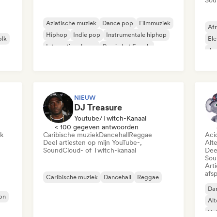
Sou
Aziatische muziek
Dance pop
Filmmuziek
Afr
Hiphop
Indie pop
Instrumentale hiphop
olk
Ele
Internationale rap
Rap in het Engels
Jaz
Bea
NIEUW
DJ Treasure
Youtube/Twitch-Kanaal
< 100 gegeven antwoorden
ek
Caribische muziek
Dancehall
Reggae
Aci
Deel artiesten op mijn YouTube-,
Alt
SoundCloud- of Twitch-kanaal
Dee
Sou
Art
afsp
Caribische muziek
Dancehall
Reggae
Dan
on
Alt
Hu