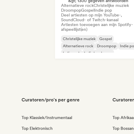
&gt; 1300 gegeven antwoorden
Alternatieve rock
Christelijke muziek
Droompop
Gospel
Indie pop
Deel artiesten op mijn YouTube-,
SoundCloud- of Twitch-kanaal
Artiesten toevoegen aan mijn Spotify-
afspeellijst(en)
Christelijke muziek
Gospel
Alternatieve rock
Droompop
Indie p
Indie rock
Lofi slaapkamer
Psychedelische pop
Curatoren/pro's per genre
Curatoren
Top Klassiek/Instrumentaal
Top Afrika
Top Elektronisch
Top Bossan