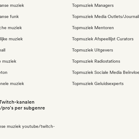
aanse muziek
Topmuziek Managers
aanse funk
Topmuziek Media Outlets/Journal
sche muziek
Topmuziek Mentoren
lijke muziek
Topmuziek Afspeellijst Curators
all
Topmuziek Uitgevers
e muziek
Topmuziek Radiostations
eton
Topmuziek Sociale Media Beïnvlo
onele muziek
Topmuziek Geluidsexperts
Twitch-kanalen
/pro's per subgenre
anse muziek youtube/twitch-