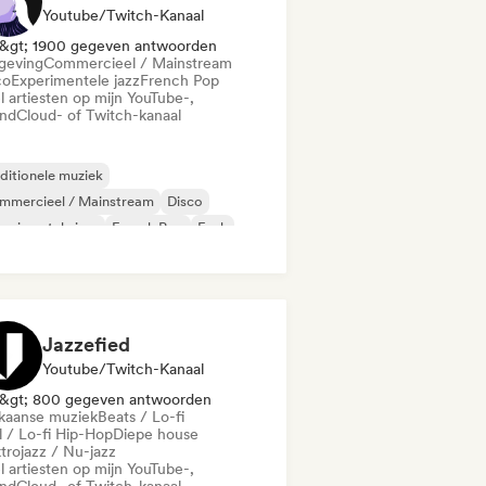
Youtube/Twitch-Kanaal
&gt; 1900 gegeven antwoorden
eving
Commercieel / Mainstream
co
Experimentele jazz
French Pop
l artiesten op mijn YouTube-,
ndCloud- of Twitch-kanaal
ditionele muziek
mmercieel / Mainstream
Disco
erimentele jazz
French Pop
Funk
zfusie
Latin Pop
Jazzefied
Youtube/Twitch-Kanaal
&gt; 800 gegeven antwoorden
ikaanse muziek
Beats / Lo-fi
l / Lo-fi Hip-Hop
Diepe house
trojazz / Nu-jazz
l artiesten op mijn YouTube-,