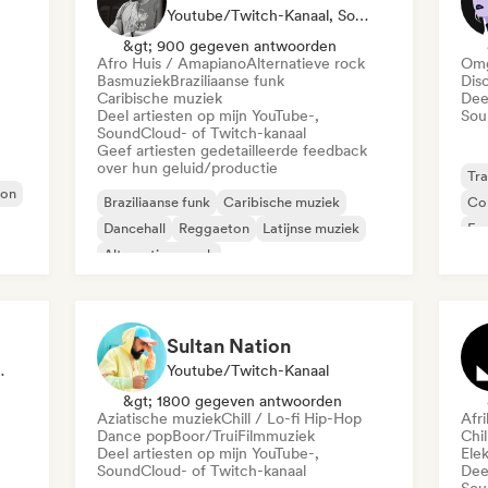
Youtube/Twitch-Kanaal, Sociale Media Beïnvloeder
&gt; 900 gegeven antwoorden
Afro Huis / Amapiano
Alternatieve rock
Omg
Basmuziek
Braziliaanse funk
Dis
Caribische muziek
Dee
Deel artiesten op mijn YouTube-,
Sou
SoundCloud- of Twitch-kanaal
Geef artiesten gedetailleerde feedback
over hun geluid/productie
Tra
ton
Braziliaanse funk
Caribische muziek
Co
Dancehall
Reggaeton
Latijnse muziek
Exp
Alternatieve rock
Jaz
Commercieel / Mainstream
Dood / Thrash
Sultan Nation
peellijst Curator
Youtube/Twitch-Kanaal
&gt; 1800 gegeven antwoorden
Aziatische muziek
Chill / Lo-fi Hip-Hop
Afr
Dance pop
Boor/Trui
Filmmuziek
Chil
Deel artiesten op mijn YouTube-,
Elek
SoundCloud- of Twitch-kanaal
Dee