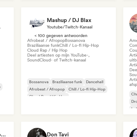
Sin
Mashup / DJ Blax
a Beïnvloeder
Youtube/Twitch-Kanaal
< 100 gegeven antwoorden
Afrobeat / Afropop
Bossanova
Ame
Braziliaanse funk
Chill / Lo-fi Hip-Hop
Com
Cloud Rap / Hip Hop
Cou
Deel artiesten op mijn YouTube-,
Art
SoundCloud- of Twitch-kanaal
uit
Art
Dee
Sou
Art
Bossanova
Braziliaanse funk
Dancehall
afsp
p
Afrobeat / Afropop
Chill / Lo-fi Hip-Hop
Chr
Cloud Rap / Hip Hop
Dr
Commercieel / Mainstream
Boor/Trui
Ind
Co
Doggy (El canal de Doggy)
Don Tavi