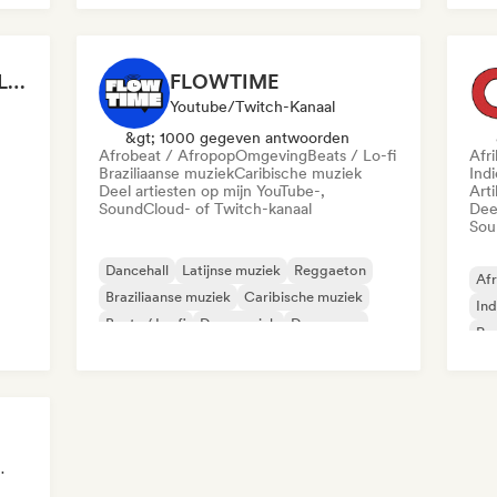
Music es un Voyage - Luis Reys
FLOWTIME
Youtube/Twitch-Kanaal
&gt; 1000 gegeven antwoorden
Afrobeat / Afropop
Omgeving
Beats / Lo-fi
Afr
Braziliaanse muziek
Caribische muziek
Ind
Deel artiesten op mijn YouTube-,
Arti
SoundCloud- of Twitch-kanaal
Dee
Sou
Dancehall
Latijnse muziek
Reggaeton
Afr
Braziliaanse muziek
Caribische muziek
Ind
Beats / Lo-fi
Dansmuziek
Dance pop
Po
ellijst Curator