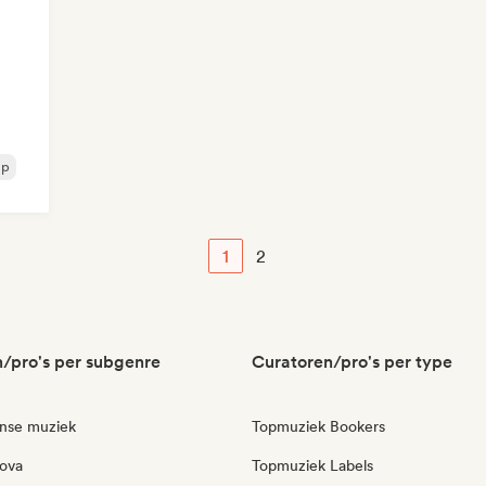
op
1
2
/pro's per subgenre
Curatoren/pro's per type
anse muziek
Topmuziek Bookers
ova
Topmuziek Labels