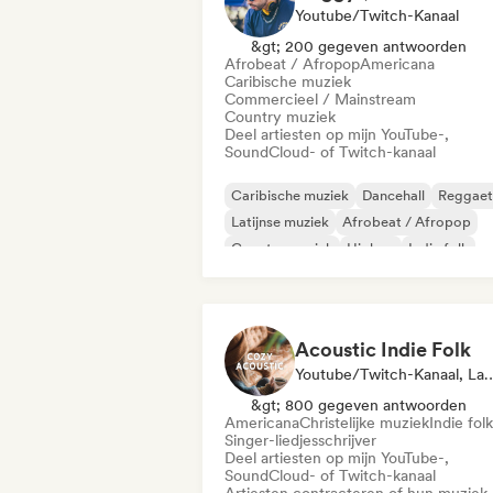
Youtube/Twitch-Kanaal
&gt; 200 gegeven antwoorden
Afrobeat / Afropop
Americana
Caribische muziek
Commercieel / Mainstream
Country muziek
Deel artiesten op mijn YouTube-,
SoundCloud- of Twitch-kanaal
Caribische muziek
Dancehall
Reggae
Latijnse muziek
Afrobeat / Afropop
Country muziek
Hiphop
Indie folk
Acoustic Indie Folk
Youtube/Twitch-Kanaal, Label, Afs
&gt; 800 gegeven antwoorden
Americana
Christelijke muziek
Indie folk
Singer-liedjesschrijver
Deel artiesten op mijn YouTube-,
SoundCloud- of Twitch-kanaal