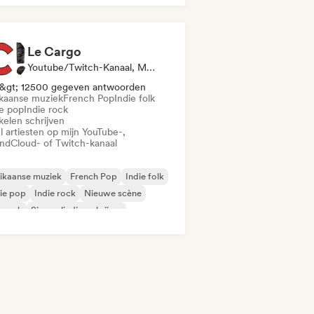
Le Cargo
Youtube/Twitch-Kanaal, Media Outlet/Journalist
&gt; 12500 gegeven antwoorden
ikaanse muziek
French Pop
Indie folk
ie pop
Indie rock
kelen schrijven
l artiesten op mijn YouTube-,
ndCloud- of Twitch-kanaal
ikaanse muziek
French Pop
Indie folk
ie pop
Indie rock
Nieuwe scène
prock
Singer-liedjesschrijver