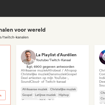
nalen voor wereld
e/twitch-kanalen
La Playlist d'Aurélien
Youtube/Twitch-Kanaal
p
&gt; 6900 gegeven antwoorden
Afrikaanse muziek
Afrobeat / Afropop
Chri
Christelijke muziek
Dansmuziek
Gospel
Com
Deel artiesten op mijn YouTube-,
Ind
SoundCloud- of Twitch-kanaal
Dee
Sou
Afrikaanse muziek
Christelijke muziek
Chr
Gospel
Latijnse muziek
Hiphop
n
Co
Franse rap
R&B
Ziel
Ind