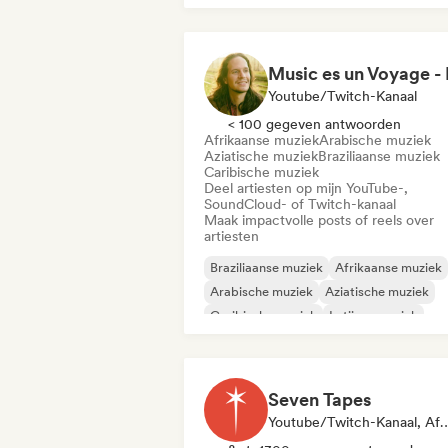
Cloud Rap / Hip Hop
Youtube/Twitch-Kanaal
< 100 gegeven antwoorden
Afrikaanse muziek
Arabische muziek
Aziatische muziek
Braziliaanse muziek
Caribische muziek
Deel artiesten op mijn YouTube-,
SoundCloud- of Twitch-kanaal
Maak impactvolle posts of reels over
artiesten
Braziliaanse muziek
Afrikaanse muziek
Arabische muziek
Aziatische muziek
Caribische muziek
Latijnse muziek
Jazzfusie
Indie folk
Seven Tapes
Youtube/Twitch-Kanaal, Afspe