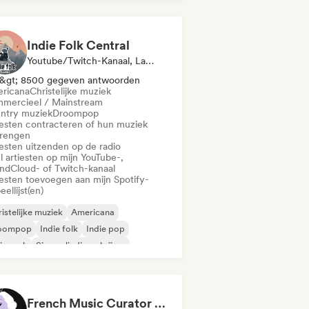
ger-liedjesschrijver
Soft Pop/Ballad
Indie Folk Central
Youtube/Twitch-Kanaal, Label, Afspeellijst Curator, Radiostation
&gt; 8500 gegeven antwoorden
ricana
Christelijke muziek
mercieel / Mainstream
ntry muziek
Droompop
iesten contracteren of hun muziek
brengen
iesten uitzenden op de radio
l artiesten op mijn YouTube-,
ndCloud- of Twitch-kanaal
iesten toevoegen aan mijn Spotify-
eellijst(en)
istelijke muziek
Americana
oompop
Indie folk
Indie pop
ie rock
Singer-liedjesschrijver
mmercieel / Mainstream
French Music Curator (Stoopy)