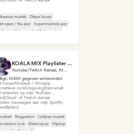
ndCloud- of Twitch-kanaal
ikaanse muziek
Diepe house
ktrojazz / Nu-jazz
Experimentele jazz
zfusie
Huismuziek
Moderne jazz
ts / Lo-fi
KOALA MIX Playlister (Spotify)
Youtube/Twitch-Kanaal, Afspeellijst Curator
&gt; 10300 gegeven antwoorden
d house
Afrobeat / Afropop
ernatieve rock
Omgeving
Dancehall
l artiesten op mijn YouTube-,
ndCloud- of Twitch-kanaal
iesten toevoegen aan mijn Spotify-
eellijst(en)
cehall
Reggaeton
Latijnse muziek
ernatieve rock
Elektropop
Hiphop
ismuziek
Poprock