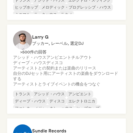
トランス
アシッド・ハウス
エレクトロ・スウィング
ヒップホップ
メロディック・プログレッシブ・ハウス
ミニマル
テックハウス
テクノ
Larry G
ブッカー, レーベル, 選定DJ
>500件の回答
アシッド・ハウス
アンビエント
チルアウト
ディープ・ハウス
ディスコ
アーティストとの契約または楽曲のリリース
自分のDJセット用にアーティストの楽曲をダウンロード
する
アーティストとライブイベントの機会をつなぐ
トランス
アシッド・ハウス
アンビエント
ディープ・ハウス
ディスコ
エレクトロニカ
ファンキー／ジャッキン・ハウス
ヒップホップ
Sundle Records