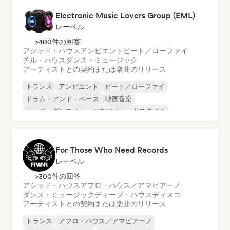
Electronic Music Lovers Group (EML)
レーベル
>400件の回答
アシッド・ハウス
アンビエント
ビート／ローファイ
チル・ハウス
ダンス・ミュージック
アーティストとの契約または楽曲のリリース
トランス
アンビエント
ビート／ローファイ
ドラム・アンド・ベース
映画音楽
ハード・ダンス／ハードコア／ハードスタイル
ハード・テクノ
メタリック・ポップ
For Those Who Need Records
レーベル
>300件の回答
アシッド・ハウス
アフロ・ハウス／アマピアーノ
ダンス・ミュージック
ディープ・ハウス
ディスコ
アーティストとの契約または楽曲のリリース
トランス
アフロ・ハウス／アマピアーノ