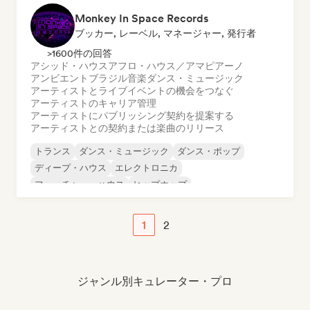
Monkey In Space Records
ブッカー, レーベル, マネージャー, 発行者
>1600件の回答
アシッド・ハウス
アフロ・ハウス／アマピアーノ
アンビエント
ブラジル音楽
ダンス・ミュージック
アーティストとライブイベントの機会をつなぐ
アーティストのキャリア管理
アーティストにパブリッシング契約を提案する
アーティストとの契約または楽曲のリリース
トランス
ダンス・ミュージック
ダンス・ポップ
ディープ・ハウス
エレクトロニカ
フューチャー・ハウス
ヒップホップ
ニュー・ディスコ／イタロ
1
2
ジャンル別キュレーター・プロ