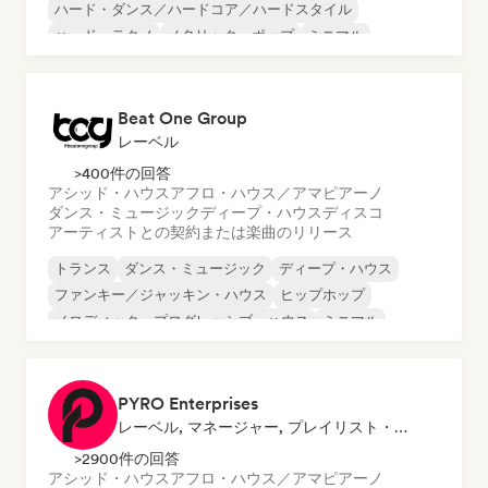
ハード・ダンス／ハードコア／ハードスタイル
ハード・テクノ
メタリック・ポップ
ミニマル
サイケ・トランス
Beat One Group
レーベル
>400件の回答
アシッド・ハウス
アフロ・ハウス／アマピアーノ
ダンス・ミュージック
ディープ・ハウス
ディスコ
アーティストとの契約または楽曲のリリース
トランス
ダンス・ミュージック
ディープ・ハウス
ファンキー／ジャッキン・ハウス
ヒップホップ
メロディック・プログレッシブ・ハウス
ミニマル
サイケ・トランス
PYRO Enterprises
レーベル, マネージャー, プレイリスト・キュレーター, サウンドエキスパート
>2900件の回答
アシッド・ハウス
アフロ・ハウス／アマピアーノ