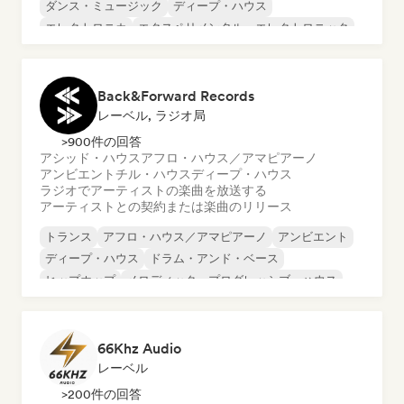
ダンス・ミュージック
ディープ・ハウス
エレクトロニカ
エクスペリメンタル・エレクトロニック
ファンキー／ジャッキン・ハウス
ヒップホップ
Back&Forward Records
レーベル, ラジオ局
>900件の回答
アシッド・ハウス
アフロ・ハウス／アマピアーノ
アンビエント
チル・ハウス
ディープ・ハウス
ラジオでアーティストの楽曲を放送する
アーティストとの契約または楽曲のリリース
トランス
アフロ・ハウス／アマピアーノ
アンビエント
ディープ・ハウス
ドラム・アンド・ベース
ヒップホップ
メロディック・プログレッシブ・ハウス
メタリック・ポップ
66Khz Audio
レーベル
>200件の回答