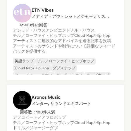
ETN Vibes
メディア・アウトレット／ジャーナリスト, メンター, サウンドエキスパート
>1900件の回答
アシッド・ハウス
アンビエント
チル・ハウス
チル／ローファイ・ヒップホップ
Cloud Rap/Hip Hop
アーティストに建設的なアドバイスを送る
記事を投稿
アーティストのサウンドや制作について詳細なフィード
バックを提供する
英語ラップ
チル／ローファイ・ヒップホップ
Cloud Rap/Hip Hop
ダブステップ
フューチャー・ハウス
ハード・テクノ
ヒップホップ
ヒップホップ
Kronos Music
メンター, サウンドエキスパート
回答数：100件未満
アフロビート／アフロポップ
チル／ローファイ・ヒップホップ
Cloud Rap/Hip Hop
ドリル／ジャージー
ダブ