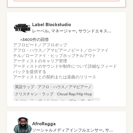
Label Blockstudio
レーベル, マネージャー, サウンドエキスパート
>3400件の回答
アフロビート／アフロポップ
アフロ・ハウス／アマピアーノ
ビート／ローファイ
チル／ローファイ・ヒップホップ
チルアウト
アーティストのキャリア管理
アーティストのサウンドや制作について詳細なフィード
バックを提供する
アーティストとの契約または楽曲のリリース
英語ラップ
アフロ・ハウス／アマピアーノ
クリスチャン・ラップ
Cloud Rap/Hip Hop
ドイツ・ラップ／ドイツ・ヒップホップ
Grime
ヒップホップ
インストゥルメンタル・ヒップホップ
AfroRagga
ソーシャルメディアインフルエンサー, サウンドエキスパート