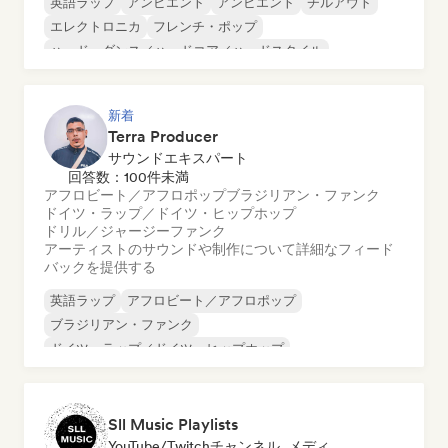
英語ラップ
アンビエント
アンビエント
チルアウト
エレクトロニカ
フレンチ・ポップ
ハード・ダンス／ハードコア／ハードスタイル
ヒップホップ
新着
Terra Producer
サウンドエキスパート
回答数：100件未満
アフロビート／アフロポップ
ブラジリアン・ファンク
ドイツ・ラップ／ドイツ・ヒップホップ
ドリル／ジャージー
ファンク
アーティストのサウンドや制作について詳細なフィード
バックを提供する
英語ラップ
アフロビート／アフロポップ
ブラジリアン・ファンク
ドイツ・ラップ／ドイツ・ヒップホップ
ドリル／ジャージー
ファンク
ヒップホップ
インターナショナル・ラップ
Sll Music Playlists
YouTube/Twitchチャンネル, メディア・アウトレット／ジャーナリスト, プレイリスト・キュレーター, サウンドエキスパート