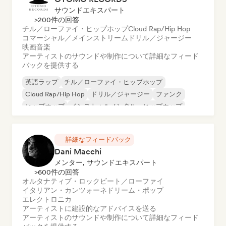
サウンドエキスパート
>200件の回答
チル／ローファイ・ヒップホップ
Cloud Rap/Hip Hop
コマーシャル／メインストリーム
ドリル／ジャージー
映画音楽
アーティストのサウンドや制作について詳細なフィード
バックを提供する
英語ラップ
チル／ローファイ・ヒップホップ
Cloud Rap/Hip Hop
ドリル／ジャージー
ファンク
ヒップホップ
インストゥルメンタル・ヒップホップ
フレンチ・ラップ
詳細なフィードバック
Dani Macchi
メンター, サウンドエキスパート
>600件の回答
オルタナティブ・ロック
ビート／ローファイ
イタリアン・カンツォーネ
ドリーム・ポップ
エレクトロニカ
アーティストに建設的なアドバイスを送る
アーティストのサウンドや制作について詳細なフィード