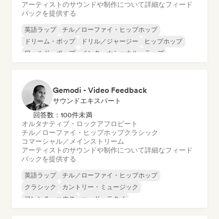
アーティストのサウンドや制作について詳細なフィード
バックを提供する
英語ラップ
チル／ローファイ・ヒップホップ
ドリーム・ポップ
ドリル／ジャージー
ヒップホップ
ワールド・ポップ
インターナショナル・ラップ
ポップ・ロック
Gemodi - Video Feedback
サウンドエキスパート
回答数：100件未満
オルタナティブ・ロック
アフロビート
チル／ローファイ・ヒップホップ
クラシック
コマーシャル／メインストリーム
アーティストのサウンドや制作について詳細なフィード
バックを提供する
英語ラップ
チル／ローファイ・ヒップホップ
クラシック
カントリー・ミュージック
フレンチ・ハウス
ハード・テクノ
シンガーソングライター
テックハウス