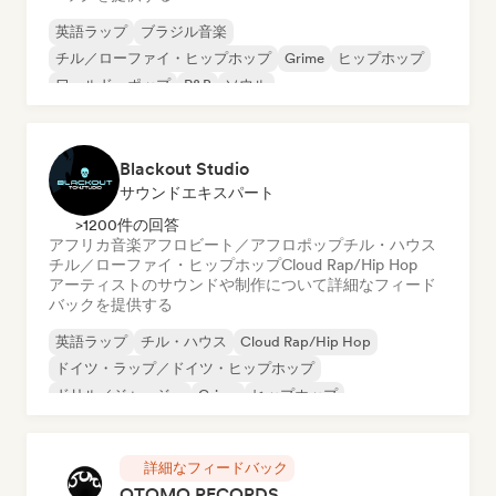
英語ラップ
ブラジル音楽
チル／ローファイ・ヒップホップ
Grime
ヒップホップ
ワールド・ポップ
R&B
ソウル
Blackout Studio
サウンドエキスパート
>1200件の回答
アフリカ音楽
アフロビート／アフロポップ
チル・ハウス
チル／ローファイ・ヒップホップ
Cloud Rap/Hip Hop
アーティストのサウンドや制作について詳細なフィード
バックを提供する
英語ラップ
チル・ハウス
Cloud Rap/Hip Hop
ドイツ・ラップ／ドイツ・ヒップホップ
ドリル／ジャージー
Grime
ヒップホップ
インストゥルメンタル・ヒップホップ
詳細なフィードバック
OTOMO RECORDS