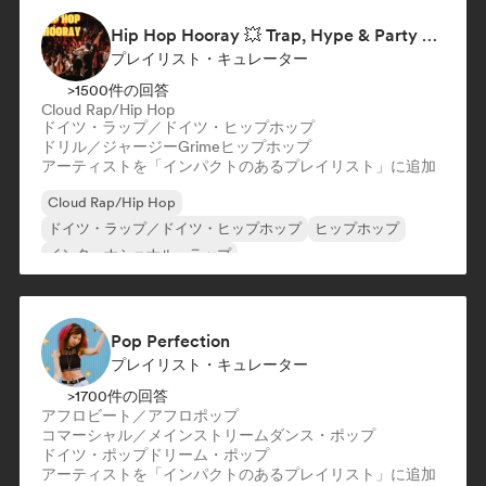
フレンチ・ラップ
Hip Hop Hooray 💥 Trap, Hype & Party Rap Bangers
プレイリスト・キュレーター
>1500件の回答
Cloud Rap/Hip Hop
ドイツ・ラップ／ドイツ・ヒップホップ
ドリル／ジャージー
Grime
ヒップホップ
アーティストを「インパクトのあるプレイリスト」に追加
Cloud Rap/Hip Hop
ドイツ・ラップ／ドイツ・ヒップホップ
ヒップホップ
インターナショナル・ラップ
ネダーポップ／ダッチ・ポップ
英語ラップ
フレンチ・ラップ
ラップ／トラップイタリア語
Pop Perfection
プレイリスト・キュレーター
>1700件の回答
アフロビート／アフロポップ
コマーシャル／メインストリーム
ダンス・ポップ
ドイツ・ポップ
ドリーム・ポップ
アーティストを「インパクトのあるプレイリスト」に追加