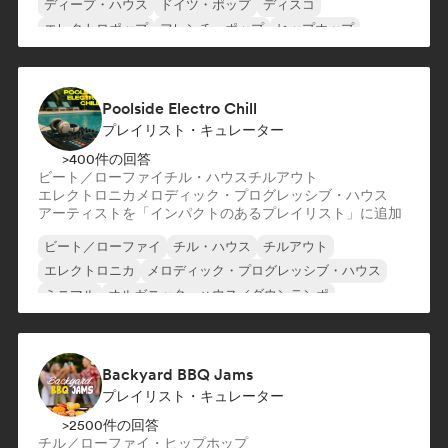
ディープ・ハウス
ドイツ・ポップ
ディスコ
エレクトロポップ
フレンチ・ポップ
ヒップホップ
Poolside Electro Chill
プレイリスト・キュレーター
>400件の回答
ビート／ローファイ
チル・ハウス
チルアウト
エレクトロニカ
メロディック・プログレッシブ・ハウス
アーティストを「インパクトのあるプレイリスト」に追加
ビート／ローファイ
チル・ハウス
チルアウト
エレクトロニカ
メロディック・プログレッシブ・ハウス
ミニマル
オルガニック・ハウス／ダウンテンポ
トリップホップ
Backyard BBQ Jams
プレイリスト・キュレーター
>2500件の回答
チル／ローファイ・ヒップホップ