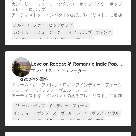
カントリー・ミュージック
ダンス・ポップ
ドイツ・ポップ
エレクトロポップ
アーティストを「インパクトのあるプレイリスト」に追加
チル／ローファイ・ヒップホップ
カントリー・ミュージック
ドイツ・ポップ
ファンク
インディー・ダンス
インディー・フォーク
インディー・ポップ
インディー・ロック
Love on Repeat 💖 Romantic Indie Pop, Neo Soul & Singer-Songwriter
プレイリスト・キュレーター
>2300件の回答
ドリーム・ポップ
エレクトロポップ
インディー・フォーク
インディー・ポップ
ヌーヴェル・シーン
アーティストを「インパクトのあるプレイリスト」に追加
ドリーム・ポップ
インディー・フォーク
インディー・ポップ
ヌーヴェル・シーン
ポップ・ソウル
シンガーソングライター
エレクトロポップ
R&B