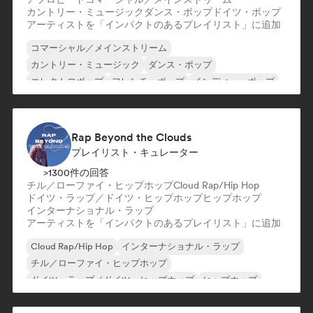
カントリー・ミュージック
ダンス・ポップ
ドイツ・ポップ
アーティストを「インパクトのあるプレイリスト」に追加
コマーシャル／メインストリーム
カントリー・ミュージック
ダンス・ポップ
エレクトロポップ
フレンチ・ポップ
インディー・ポップ
ワールド・ポップ
ポップ・ロック
Rap Beyond the Clouds
プレイリスト・キュレーター
>1300件の回答
チル／ローファイ・ヒップホップ
Cloud Rap/Hip Hop
ドイツ・ラップ／ドイツ・ヒップホップ
ヒップホップ
インターナショナル・ラップ
アーティストを「インパクトのあるプレイリスト」に追加
Cloud Rap/Hip Hop
インターナショナル・ラップ
チル／ローファイ・ヒップホップ
ドイツ・ラップ／ドイツ・ヒップホップ
ヒップホップ
ネダーポップ／ダッチ・ポップ
英語ラップ