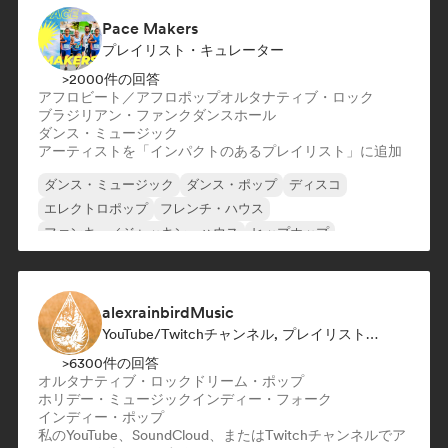
Pace Makers
プレイリスト・キュレーター
>2000件の回答
アフロビート／アフロポップ
オルタナティブ・ロック
ブラジリアン・ファンク
ダンスホール
ダンス・ミュージック
アーティストを「インパクトのあるプレイリスト」に追加
ダンス・ミュージック
ダンス・ポップ
ディスコ
エレクトロポップ
フレンチ・ハウス
ファンキー／ジャッキン・ハウス
ヒップホップ
インディー・ダンス
alexrainbirdMusic
YouTube/Twitchチャンネル, プレイリスト・キュレーター
>6300件の回答
オルタナティブ・ロック
ドリーム・ポップ
ホリデー・ミュージック
インディー・フォーク
インディー・ポップ
私のYouTube、SoundCloud、またはTwitchチャンネルでア