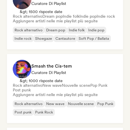
Curatore Di Playlist
&gt; 1500 risposte date
Rock alternativo
Dream pop
Indie folk
Indie pop
Indie rock
Aggiungere artisti nelle mie playlist più seguite
Rock alternativo
Dream pop
Indie folk
Indie pop
Indie rock
Shoegaze
Cantautore
Soft Pop / Ballata
Smash the Cis-tem
Curatore Di Playlist
&gt; 1000 risposte date
Rock alternativo
New wave
Nouvelle scene
Pop Punk
Post punk
Aggiungere artisti nelle mie playlist più seguite
Rock alternativo
New wave
Nouvelle scene
Pop Punk
Post punk
Punk Rock