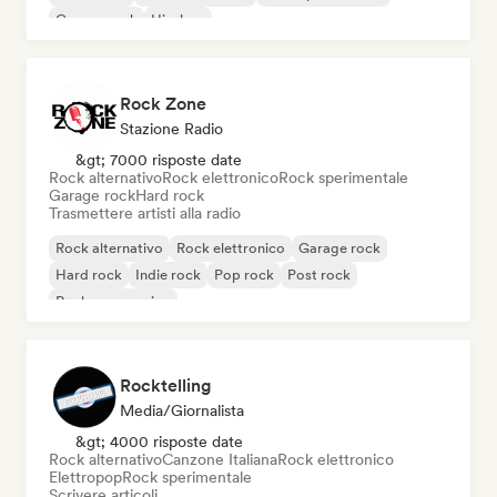
Garage rock
Hip-hop
Rock Zone
Stazione Radio
&gt; 7000 risposte date
Rock alternativo
Rock elettronico
Rock sperimentale
Garage rock
Hard rock
Trasmettere artisti alla radio
Rock alternativo
Rock elettronico
Garage rock
Hard rock
Indie rock
Pop rock
Post rock
Rock progressivo
Rocktelling
Media/Giornalista
&gt; 4000 risposte date
Rock alternativo
Canzone Italiana
Rock elettronico
Elettropop
Rock sperimentale
Scrivere articoli