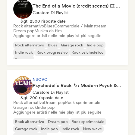
The End of a Movie (credit scenes) 🎞️ Cinematic Dream Pop & Bedroom Indie
Curatore Di Playlist
&gt; 2500 risposte date
Rock alternativo
Blues
Commerciale / Mainstream
Dream pop
Musica da film
Aggiungere artisti nelle mie playlist più seguite
Rock alternativo
Blues
Garage rock
Indie pop
Indie rock
Rock progressivo
Rock psichedelico
Shoegaze
NUOVO
Psychedelic Rock 🌀: Modern Psych & Turkish Vibes
Curatore Di Playlist
&gt; 200 risposte date
Rock alternativo
Dream pop
Rock sperimentale
Garage rock
Indie pop
Aggiungere artisti nelle mie playlist più seguite
Rock alternativo
Dream pop
Rock sperimentale
Garage rock
Indie pop
Indie rock
New wave