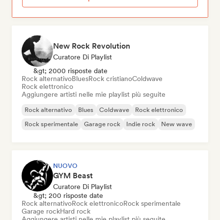
New Rock Revolution
Curatore Di Playlist
&gt; 2000 risposte date
Rock alternativo
Blues
Rock cristiano
Coldwave
Rock elettronico
Aggiungere artisti nelle mie playlist più seguite
Rock alternativo
Blues
Coldwave
Rock elettronico
Rock sperimentale
Garage rock
Indie rock
New wave
NUOVO
GYM Beast
Curatore Di Playlist
&gt; 200 risposte date
Rock alternativo
Rock elettronico
Rock sperimentale
Garage rock
Hard rock
Aggiungere artisti nelle mie playlist più seguite