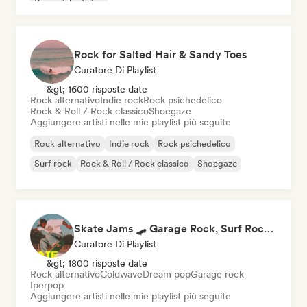
Pop psichedelico
Rock for Salted Hair & Sandy Toes
Curatore Di Playlist
&gt; 1600 risposte date
Rock alternativo
Indie rock
Rock psichedelico
Rock & Roll / Rock classico
Shoegaze
Aggiungere artisti nelle mie playlist più seguite
Rock alternativo
Indie rock
Rock psichedelico
Surf rock
Rock & Roll / Rock classico
Shoegaze
Skate Jams 🛹 Garage Rock, Surf Rock & Neo-Psych
Curatore Di Playlist
&gt; 1800 risposte date
Rock alternativo
Coldwave
Dream pop
Garage rock
Iperpop
Aggiungere artisti nelle mie playlist più seguite