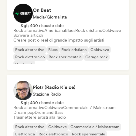
On Beat
Media/Giornalista
&gt; 400 risposte date
Rock alternativo
Americana
Blues
Rock cristiano
Coldwave
Scrivere articoli
Creare post o reel di grande impatto sugli artisti
Rock alternativo
Blues
Rock cristiano
Coldwave
Rock elettronico
Rock sperimentale
Garage rock
Hard rock
Piotr (Radio Kielce)
Stazione Radio
&gt; 400 risposte date
Rock alternativo
Coldwave
Commerciale / Mainstream
Dream pop
Drum and Bass
Trasmettere artisti alla radio
Rock alternativo
Coldwave
Commerciale / Mainstream
Elettronica
Rock elettronico
Rock sperimentale