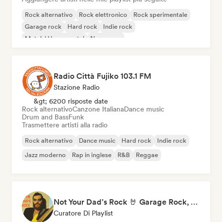
Rock alternativo
Rock elettronico
Rock sperimentale
Garage rock
Hard rock
Indie rock
Metal / Heavy metal
New wave
Radio Città Fujiko 103.1 FM
Stazione Radio
&gt; 6200 risposte date
Rock alternativo
Canzone Italiana
Dance music
Drum and Bass
Funk
Trasmettere artisti alla radio
Rock alternativo
Dance music
Hard rock
Indie rock
Jazz moderno
Rap in inglese
R&B
Reggae
Not Your Dad’s Rock 🤘 Garage Rock, Alt-Rock & Indie Anthems
Curatore Di Playlist