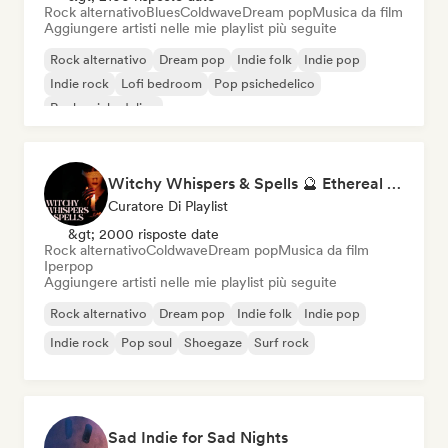
Rock alternativo
Blues
Coldwave
Dream pop
Musica da film
Aggiungere artisti nelle mie playlist più seguite
Rock alternativo
Dream pop
Indie folk
Indie pop
Indie rock
Lofi bedroom
Pop psichedelico
Rock psichedelico
Witchy Whispers & Spells 🔮 Ethereal Art Pop & Dream Pop
Curatore Di Playlist
&gt; 2000 risposte date
Rock alternativo
Coldwave
Dream pop
Musica da film
Iperpop
Aggiungere artisti nelle mie playlist più seguite
Rock alternativo
Dream pop
Indie folk
Indie pop
Indie rock
Pop soul
Shoegaze
Surf rock
Sad Indie for Sad Nights