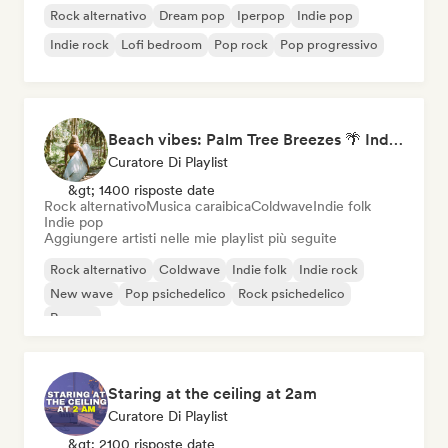
Rock alternativo
Dream pop
Iperpop
Indie pop
Indie rock
Lofi bedroom
Pop rock
Pop progressivo
Beach vibes: Palm Tree Breezes 🌴 Indie Folk, Acoustic & Singer-Songwriter
Curatore Di Playlist
&gt; 1400 risposte date
Rock alternativo
Musica caraibica
Coldwave
Indie folk
Indie pop
Aggiungere artisti nelle mie playlist più seguite
Rock alternativo
Coldwave
Indie folk
Indie rock
New wave
Pop psichedelico
Rock psichedelico
Reggae
Staring at the ceiling at 2am
Curatore Di Playlist
&gt; 2100 risposte date