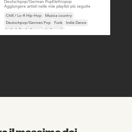
Deutschpop/German Pop
Elettropop
Aggiungere artisti nelle mie playlist più seguite
Chill / Lo-fi Hip-Hop
Musica country
Deutschpop/German Pop
Funk
Indie Dance
Indie folk
Indie pop
Indie rock