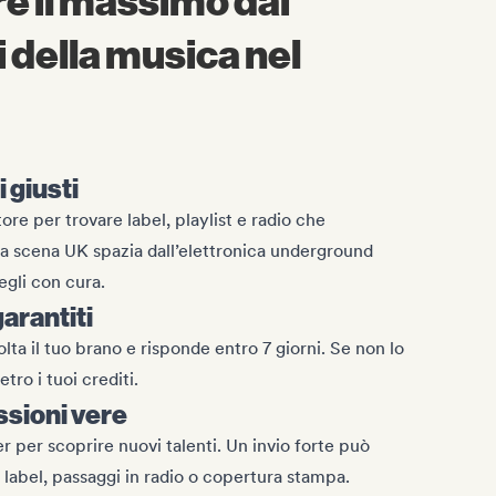
e il massimo dai
 della musica nel
i giusti
tore per trovare label, playlist e radio che
a scena UK spazia dall’elettronica underground
egli con cura.
arantiti
lta il tuo brano e risponde entro 7 giorni. Se non lo
tro i tuoi crediti.
ssioni vere
 per scoprire nuovi talenti. Un invio forte può
n label, passaggi in radio o copertura stampa.