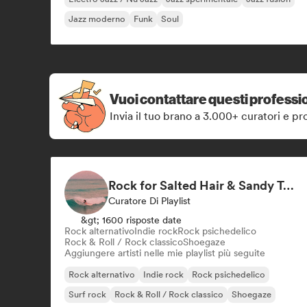
Jazz moderno
Funk
Soul
Vuoi contattare questi professio
Invia il tuo brano a 3.000+ curatori e pro
Rock for Salted Hair & Sandy Toes
Curatore Di Playlist
&gt; 1600 risposte date
Rock alternativo
Indie rock
Rock psichedelico
Rock & Roll / Rock classico
Shoegaze
Aggiungere artisti nelle mie playlist più seguite
Rock alternativo
Indie rock
Rock psichedelico
Surf rock
Rock & Roll / Rock classico
Shoegaze