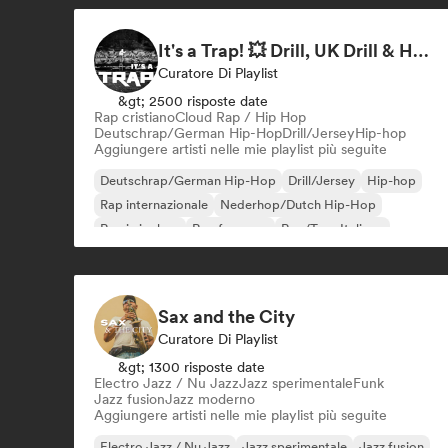
It's a Trap! 💥 Drill, UK Drill & Hard-Hitting Trap
Curatore Di Playlist
&gt; 2500 risposte date
Rap cristiano
Cloud Rap / Hip Hop
Deutschrap/German Hip-Hop
Drill/Jersey
Hip-hop
Aggiungere artisti nelle mie playlist più seguite
Deutschrap/German Hip-Hop
Drill/Jersey
Hip-hop
Rap internazionale
Nederhop/Dutch Hip-Hop
Rap in inglese
Rap francese
Rap/Trap Italiano
Sax and the City
Curatore Di Playlist
&gt; 1300 risposte date
Electro Jazz / Nu Jazz
Jazz sperimentale
Funk
Jazz fusion
Jazz moderno
Aggiungere artisti nelle mie playlist più seguite
Electro Jazz / Nu Jazz
Jazz sperimentale
Jazz fusion