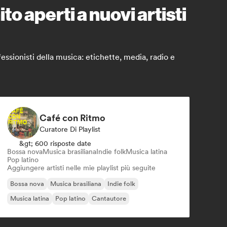
o aperti a nuovi artisti
ssionisti della musica: etichette, media, radio e
Café con Ritmo
Curatore Di Playlist
&gt; 600 risposte date
Bossa nova
Musica brasiliana
Indie folk
Musica latina
Pop latino
Aggiungere artisti nelle mie playlist più seguite
Bossa nova
Musica brasiliana
Indie folk
Musica latina
Pop latino
Cantautore