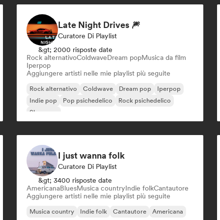
Late Night Drives 🎆
Curatore Di Playlist
&gt; 2000 risposte date
Rock alternativo
Coldwave
Dream pop
Musica da film
Iperpop
Aggiungere artisti nelle mie playlist più seguite
Rock alternativo
Coldwave
Dream pop
Iperpop
Indie pop
Pop psichedelico
Rock psichedelico
Shoegaze
I just wanna folk
Curatore Di Playlist
&gt; 3400 risposte date
Americana
Blues
Musica country
Indie folk
Cantautore
Aggiungere artisti nelle mie playlist più seguite
Musica country
Indie folk
Cantautore
Americana