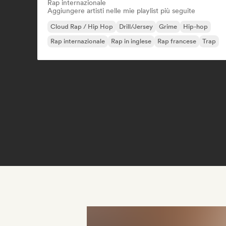
Rap internazionale
Aggiungere artisti nelle mie playlist più seguite
Cloud Rap / Hip Hop
Drill/Jersey
Grime
Hip-hop
Rap internazionale
Rap in inglese
Rap francese
Trap