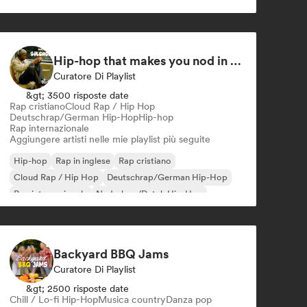
French Pop
House music
Hip-hop that makes you nod in silence
Curatore Di Playlist
&gt; 3500 risposte date
Rap cristiano
Cloud Rap / Hip Hop
Deutschrap/German Hip-Hop
Hip-hop
Rap internazionale
Aggiungere artisti nelle mie playlist più seguite
Hip-hop
Rap in inglese
Rap cristiano
Cloud Rap / Hip Hop
Deutschrap/German Hip-Hop
Rap internazionale
Nederhop/Dutch Hip-Hop
Rap francese
Backyard BBQ Jams
Curatore Di Playlist
&gt; 2500 risposte date
Chill / Lo-fi Hip-Hop
Musica country
Danza pop