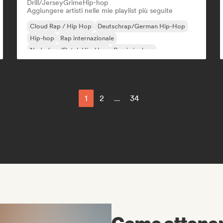
Drill/Jersey
Grime
Hip-hop
Aggiungere artisti nelle mie playlist più seguite
Cloud Rap / Hip Hop
Deutschrap/German Hip-Hop
Hip-hop
Rap internazionale
Nederhop/Dutch Hip-Hop
Rap in inglese
Rap francese
Rap/Trap Italiano
1
2
...
34