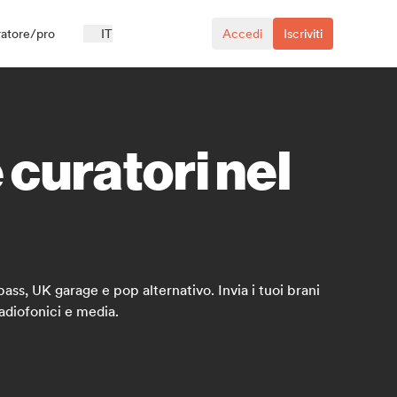
ratore/pro
IT
Accedi
Iscriviti
 curatori nel
bass, UK garage e pop alternativo. Invia i tuoi brani
radiofonici e media.