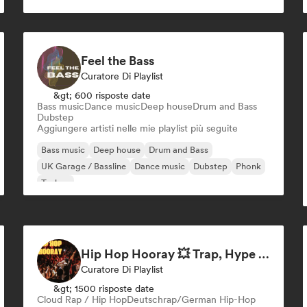
Pop internazionale
Pop rock
Feel the Bass
Curatore Di Playlist
&gt; 600 risposte date
Bass music
Dance music
Deep house
Drum and Bass
Dubstep
Aggiungere artisti nelle mie playlist più seguite
Bass music
Deep house
Drum and Bass
UK Garage / Bassline
Dance music
Dubstep
Phonk
Techno
Hip Hop Hooray 💥 Trap, Hype & Party Rap Bangers
Curatore Di Playlist
&gt; 1500 risposte date
Cloud Rap / Hip Hop
Deutschrap/German Hip-Hop