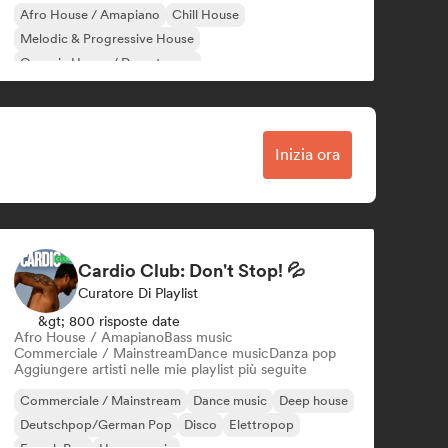
Afro House / Amapiano
Chill House
Melodic & Progressive House
Organic House / Downtempo
Inizia ora
Cardio Club: Don't Stop! 💦
Curatore Di Playlist
&gt; 800 risposte date
Afro House / Amapiano
Bass music
Commerciale / Mainstream
Dance music
Danza pop
Aggiungere artisti nelle mie playlist più seguite
Commerciale / Mainstream
Dance music
Deep house
Deutschpop/German Pop
Disco
Elettropop