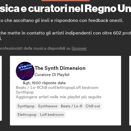
ica e curatori nel Regno Unit
ito che ascoltano gli invii e rispondono con feedback onesti.
 mette in contatto gli artisti indipendenti con oltre 602 profe
i.
ofessionisti della musica disponibili su
Groover
The Synth Dimension
Curatore Di Playlist
&gt; 1500 risposte date
Beats / Lo-fi
Chill out
Elettropop
Lofi bedroom
Synthpop
Aggiungere artisti nelle mie playlist più seguite
Synthpop
Synthwave
Beats / Lo-fi
Chill out
Elettropop
Lofi bedroom