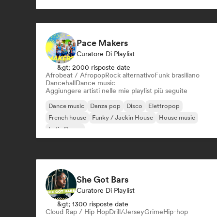
Pace Makers
Curatore Di Playlist
&gt; 2000 risposte date
Afrobeat / Afropop
Rock alternativo
Funk brasiliano
Dancehall
Dance music
Aggiungere artisti nelle mie playlist più seguite
Dance music
Danza pop
Disco
Elettropop
French house
Funky / Jackin House
House music
Indie Dance
She Got Bars
Curatore Di Playlist
&gt; 1300 risposte date
Cloud Rap / Hip Hop
Drill/Jersey
Grime
Hip-hop