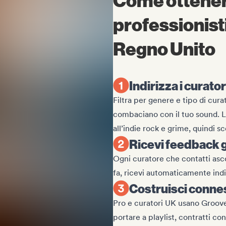
Come ottener
professionisti
Regno Unito
Indirizza i curator
Filtra per genere e tipo di cura
combaciano con il tuo sound. L
all’indie rock e grime, quindi sc
Ricevi feedback g
Ogni curatore che contatti asco
fa, ricevi automaticamente indie
Costruisci conne
Pro e curatori UK usano Groover
portare a playlist, contratti co