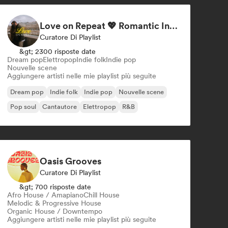
Love on Repeat 💖 Romantic Indie Pop, Neo Soul & Singer-Songwriter
Curatore Di Playlist
&gt; 2300 risposte date
Dream pop
Elettropop
Indie folk
Indie pop
Nouvelle scene
Aggiungere artisti nelle mie playlist più seguite
Dream pop
Indie folk
Indie pop
Nouvelle scene
Pop soul
Cantautore
Elettropop
R&B
Oasis Grooves
Curatore Di Playlist
&gt; 700 risposte date
Afro House / Amapiano
Chill House
Melodic & Progressive House
Organic House / Downtempo
Aggiungere artisti nelle mie playlist più seguite