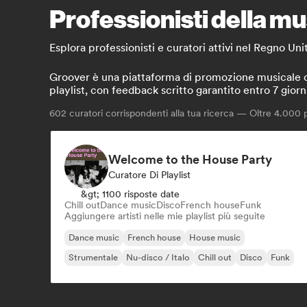
Professionisti della mus
Esplora professionisti e curatori attivi nel Regno Un
Groover è una piattaforma di promozione musicale che
playlist, con feedback scritto garantito entro 7 giorn
602
curatori corrispondenti alla tua ricerca — Oltre 4.000 pr
Welcome to the House Party
Curatore Di Playlist
&gt; 1100 risposte date
Chill out
Dance music
Disco
French house
Funk
Aggiungere artisti nelle mie playlist più seguite
Dance music
French house
House music
Strumentale
Nu-disco / Italo
Chill out
Disco
Funk