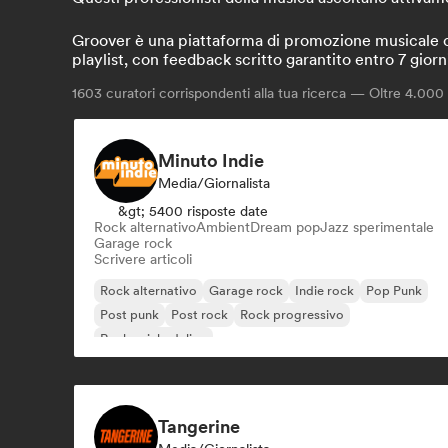
Groover è una piattaforma di promozione musicale che
playlist, con feedback scritto garantito entro 7 giorn
1603
curatori corrispondenti alla tua ricerca — Oltre 4.000 p
Minuto Indie
Media/Giornalista
&gt; 5400 risposte date
Rock alternativo
Ambient
Dream pop
Jazz sperimentale
Garage rock
Scrivere articoli
Rock alternativo
Garage rock
Indie rock
Pop Punk
Post punk
Post rock
Rock progressivo
Rock psichedelico
Tangerine