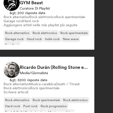
GYM Beast
Curatore Di Playlist
&gt; 200 risposte date
Rock alternativo
Rock elettronico
Rock sperimentale
Garage rock
Hard rock
Aggiungere artisti nelle mie playlist più seguite
Rock alternativo
Rock elettronico
Rock sperimentale
Garage rock
Hard rock
Indie rock
New wave
Pop Punk
Ricardo Durán (Rolling Stone en Español-Editor-in-chief)
Media/Giornalista
&gt; 3200 risposte date
Rock alternativo
Musica caraibica
Death / Thrash
Rock elettronico
Rock sperimentale
Scrivere articoli
Rock alternativo
Rock sperimentale
Rock elettronico
Hard rock
Post rock
Rock progressivo
Rock & Roll / Rock classico
Musica caraibica