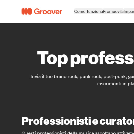
Come funziona
Promuovila
Impar
Top professi
Invia il tuo brano rock, punk rock, post-punk, gar
inserimenti in pl
Professionisti e curator
Questi professionisti della musica ascoltano attivam