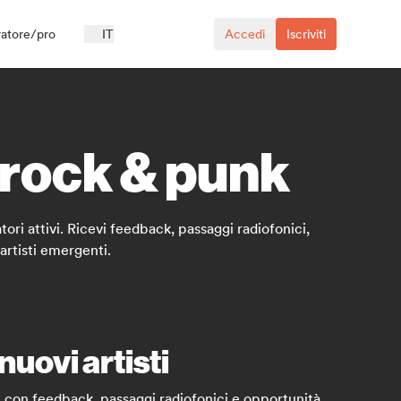
ratore/pro
IT
Accedi
Iscriviti
i rock & punk
tori attivi. Ricevi feedback, passaggi radiofonici,
artisti emergenti.
nuovi artisti
i con feedback, passaggi radiofonici e opportunità.