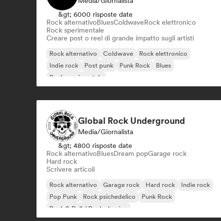
Media/Giornalista
&gt; 6000 risposte date
Rock alternativo
Blues
Coldwave
Rock elettronico
Rock sperimentale
Creare post o reel di grande impatto sugli artisti
Rock alternativo
Coldwave
Rock elettronico
Indie rock
Post punk
Punk Rock
Blues
Rock sperimentale
Global Rock Underground
Media/Giornalista
&gt; 4800 risposte date
Rock alternativo
Blues
Dream pop
Garage rock
Hard rock
Scrivere articoli
Rock alternativo
Garage rock
Hard rock
Indie rock
Pop Punk
Rock psichedelico
Punk Rock
Rock & Roll / Rock classico