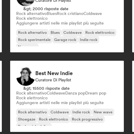
Curatore Di Playlist
&gt; 2000 risposte date
Rock alternativo
Blues
Rock cristiano
Coldwave
Rock elettronico
Aggiungere artisti nelle mie playlist più seguite
Rock alternativo
Blues
Coldwave
Rock elettronico
Rock sperimentale
Garage rock
Indie rock
New wave
Best New Indie
Curatore Di Playlist
&gt; 15500 risposte date
Rock alternativo
Coldwave
Danza pop
Dream pop
Rock elettronico
Aggiungere artisti nelle mie playlist più seguite
Rock alternativo
Coldwave
Indie rock
New wave
Shoegaze
Rock elettronico
Rock progressivo
Rock psichedelico