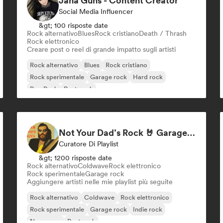
Jana Guns - Content Creator
Social Media Influencer
&gt; 100 risposte date
Rock alternativo
Blues
Rock cristiano
Death / Thrash
Rock elettronico
Creare post o reel di grande impatto sugli artisti
Rock alternativo
Blues
Rock cristiano
Rock sperimentale
Garage rock
Hard rock
Pop Punk
Post punk
Not Your Dad’s Rock 🤘 Garage Rock, Alt-Rock & Indie Anthems
Curatore Di Playlist
&gt; 1200 risposte date
Rock alternativo
Coldwave
Rock elettronico
Rock sperimentale
Garage rock
Aggiungere artisti nelle mie playlist più seguite
Rock alternativo
Coldwave
Rock elettronico
Rock sperimentale
Garage rock
Indie rock
New wave
Post rock