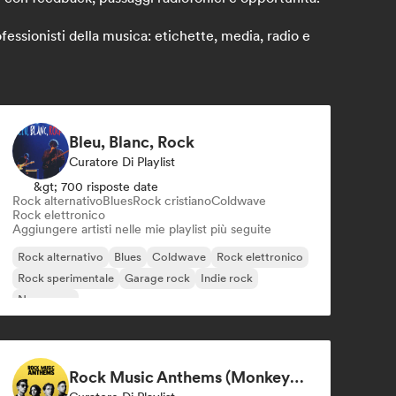
essionisti della musica: etichette, media, radio e
Bleu, Blanc, Rock
Curatore Di Playlist
&gt; 700 risposte date
Rock alternativo
Blues
Rock cristiano
Coldwave
Rock elettronico
Aggiungere artisti nelle mie playlist più seguite
Rock alternativo
Blues
Coldwave
Rock elettronico
Rock sperimentale
Garage rock
Indie rock
New wave
Rock Music Anthems (MonkeyPlaylists)