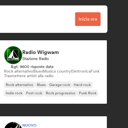
Inizia ora
Radio Wigwam
Stazione Radio
&gt; 9600 risposte date
Rock alternativo
Blues
Musica country
Elettronica
Funk
Trasmettere artisti alla radio
Rock alternativo
Blues
Garage rock
Hard rock
Indie rock
Post rock
Rock progressivo
Punk Rock
NUOVO