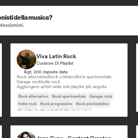
nisti della musica?
fessionisti.
Viva Latin Rock
Curatore Di Playlist
&gt; 200 risposte date
Rock alternativo
Rock cristiano
Rock sperimentale
Garage rock
Indie rock
Aggiungere artisti nelle mie playlist più seguite
Rock alternativo
Rock sperimentale
Garage rock
Indie rock
Rock progressivo
Rock psichedelico
Punk Rock
Rock & Roll / Rock classico