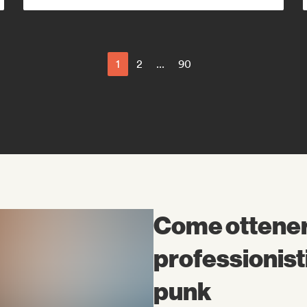
1
2
...
90
Come ottener
professionist
punk