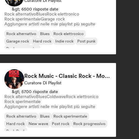
Curatore Di Playlist
&gt; 6500 risposte date
Rock alternativo
Blues
Rock elettronico
Rock sperimentale
Garage rock
Aggiungere artisti nelle mie playlist più seguite
Rock alternativo
Blues
Rock elettronico
Garage rock
Hard rock
Indie rock
Post punk
Rock progressivo
Rock Music - Classic Rock - Modern Rock
Curatore Di Playlist
&gt; 5700 risposte date
Rock alternativo
Blues
Coldwave
Rock elettronico
Rock sperimentale
Aggiungere artisti nelle mie playlist più seguite
Rock alternativo
Blues
Rock sperimentale
Hard rock
New wave
Post rock
Rock progressivo
Punk Rock