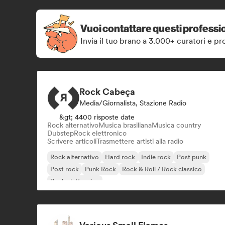
Vuoi contattare questi professio
Invia il tuo brano a 3.000+ curatori e pro
Rock Cabeça
Media/Giornalista, Stazione Radio
&gt; 4400 risposte date
Rock alternativo
Musica brasiliana
Musica country
Dubstep
Rock elettronico
Scrivere articoli
Trasmettere artisti alla radio
Rock alternativo
Hard rock
Indie rock
Post punk
Post rock
Punk Rock
Rock & Roll / Rock classico
Rock elettronico