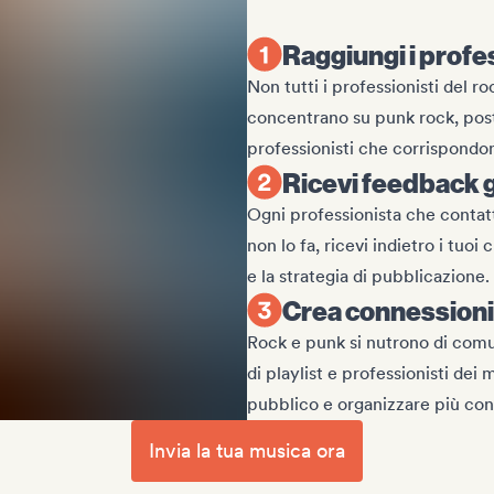
Raggiungi i profes
Non tutti i professionisti del r
concentrano su punk rock, post-
professionisti che corrispondono 
Ricevi feedback g
Ogni professionista che contatti
non lo fa, ricevi indietro i tuoi
e la strategia di pubblicazione.
Crea connessioni
Rock e punk si nutrono di comun
di playlist e professionisti dei
pubblico e organizzare più con
Invia la tua musica ora