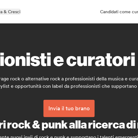
a & Cresci
Candidati come cu
onisti e curator
age rock o alternative rock a professionisti della musica e cura
aylist e opportunità con label da professionisti che supportano 
Invia il tuo brano
i rock & punk alla ricerca di 
ente nuovi invii di rock e punk e supportano i talenti emergent