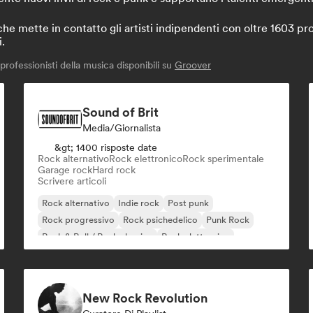
 mette in contatto gli artisti indipendenti con oltre 1603 prof
i.
rofessionisti della musica disponibili su
Groover
Sound of Brit
Media/Giornalista
&gt; 1400 risposte date
Rock alternativo
Rock elettronico
Rock sperimentale
Garage rock
Hard rock
Scrivere articoli
Rock alternativo
Indie rock
Post punk
Rock progressivo
Rock psichedelico
Punk Rock
Rock & Roll / Rock classico
Rock elettronico
New Rock Revolution