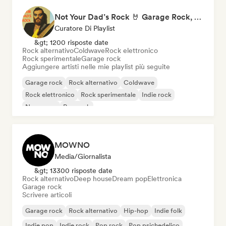
Not Your Dad’s Rock 🤘 Garage Rock, Alt-Rock & Indie Anthems
Curatore Di Playlist
&gt; 1200 risposte date
Rock alternativo
Coldwave
Rock elettronico
Rock sperimentale
Garage rock
Aggiungere artisti nelle mie playlist più seguite
Garage rock
Rock alternativo
Coldwave
Rock elettronico
Rock sperimentale
Indie rock
New wave
Pop rock
MOWNO
Media/Giornalista
&gt; 13300 risposte date
Rock alternativo
Deep house
Dream pop
Elettronica
Garage rock
Scrivere articoli
Garage rock
Rock alternativo
Hip-hop
Indie folk
Indie pop
Indie rock
Pop rock
Pop psichedelico