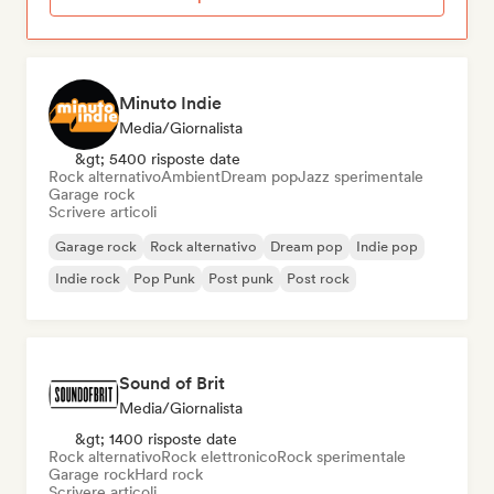
Minuto Indie
Media/Giornalista
&gt; 5400 risposte date
Rock alternativo
Ambient
Dream pop
Jazz sperimentale
Garage rock
Scrivere articoli
Garage rock
Rock alternativo
Dream pop
Indie pop
Indie rock
Pop Punk
Post punk
Post rock
Sound of Brit
Media/Giornalista
&gt; 1400 risposte date
Rock alternativo
Rock elettronico
Rock sperimentale
Garage rock
Hard rock
Scrivere articoli