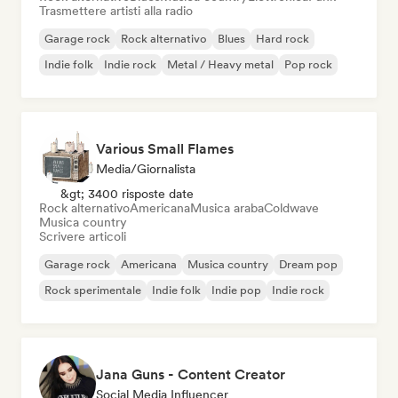
Trasmettere artisti alla radio
Garage rock
Rock alternativo
Blues
Hard rock
Indie folk
Indie rock
Metal / Heavy metal
Pop rock
Various Small Flames
Media/Giornalista
&gt; 3400 risposte date
Rock alternativo
Americana
Musica araba
Coldwave
Musica country
Scrivere articoli
Garage rock
Americana
Musica country
Dream pop
Rock sperimentale
Indie folk
Indie pop
Indie rock
Jana Guns - Content Creator
Social Media Influencer