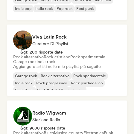
Indie pop
Indie rock
Pop rock
Post punk
Viva Latin Rock
Curatore Di Playlist
&gt; 200 risposte date
Rock alternativo
Rock cristiano
Rock sperimentale
Garage rock
Indie rock
Aggiungere artisti nelle mie playlist più seguite
Garage rock
Rock alternativo
Rock sperimentale
Indie rock
Rock progressivo
Rock psichedelico
Punk Rock
Rock & Roll / Rock classico
Radio Wigwam
Stazione Radio
&gt; 9600 risposte date
Rock alternativo
Blues
Musica country
Elettronica
Funk