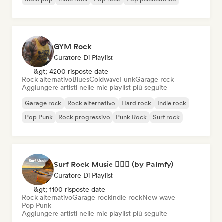
GYM Rock
Curatore Di Playlist
&gt; 4200 risposte date
Rock alternativo
Blues
Coldwave
Funk
Garage rock
Aggiungere artisti nelle mie playlist più seguite
Garage rock
Rock alternativo
Hard rock
Indie rock
Pop Punk
Rock progressivo
Punk Rock
Surf rock
Surf Rock Music 🏄🏻‍♂️ (by Palmfy)
Curatore Di Playlist
&gt; 1100 risposte date
Rock alternativo
Garage rock
Indie rock
New wave
Pop Punk
Aggiungere artisti nelle mie playlist più seguite