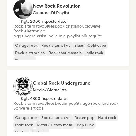
New Rock Revolution
Curatore Di Playlist
&gt; 2000 risposte date
Rock alternativo
Blues
Rock cristiano
Coldwave
Rock elettronico
Aggiungere artisti nelle mie playlist più seguite
Garage rock
Rock alternativo
Blues
Coldwave
Rock elettronico
Rock sperimentale
Indie rock
New wave
Global Rock Underground
Media/Giornalista
&gt; 4800 risposte date
Rock alternativo
Blues
Dream pop
Garage rock
Hard rock
Scrivere articoli
Garage rock
Rock alternativo
Dream pop
Hard rock
Indie rock
Metal / Heavy metal
Pop Punk
Rock psichedelico