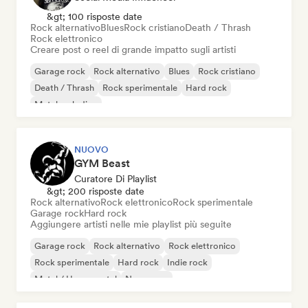
&gt; 100 risposte date
Rock alternativo
Blues
Rock cristiano
Death / Thrash
Rock elettronico
Creare post o reel di grande impatto sugli artisti
Garage rock
Rock alternativo
Blues
Rock cristiano
Death / Thrash
Rock sperimentale
Hard rock
Metal melodico
NUOVO
GYM Beast
Curatore Di Playlist
&gt; 200 risposte date
Rock alternativo
Rock elettronico
Rock sperimentale
Garage rock
Hard rock
Aggiungere artisti nelle mie playlist più seguite
Garage rock
Rock alternativo
Rock elettronico
Rock sperimentale
Hard rock
Indie rock
Metal / Heavy metal
New wave