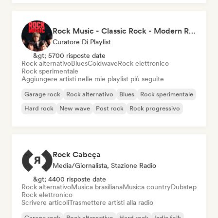
Rock Music - Classic Rock - Modern Rock
Curatore Di Playlist
&gt; 5700 risposte date
Rock alternativo
Blues
Coldwave
Rock elettronico
Rock sperimentale
Aggiungere artisti nelle mie playlist più seguite
Garage rock
Rock alternativo
Blues
Rock sperimentale
Hard rock
New wave
Post rock
Rock progressivo
Rock Cabeça
Media/Giornalista, Stazione Radio
&gt; 4400 risposte date
Rock alternativo
Musica brasiliana
Musica country
Dubstep
Rock elettronico
Scrivere articoli
Trasmettere artisti alla radio
Garage rock
Rock alternativo
Hard rock
Indie folk