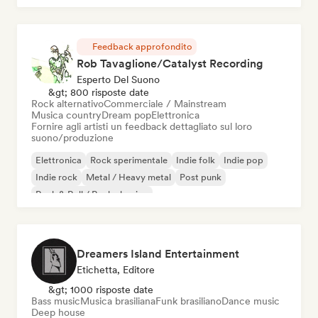
Feedback approfondito
Rob Tavaglione/Catalyst Recording
Esperto Del Suono
&gt; 800 risposte date
Rock alternativo
Commerciale / Mainstream
Musica country
Dream pop
Elettronica
Fornire agli artisti un feedback dettagliato sul loro
suono/produzione
Elettronica
Rock sperimentale
Indie folk
Indie pop
Indie rock
Metal / Heavy metal
Post punk
Rock & Roll / Rock classico
Dreamers Island Entertainment
Etichetta, Editore
&gt; 1000 risposte date
Bass music
Musica brasiliana
Funk brasiliano
Dance music
Deep house