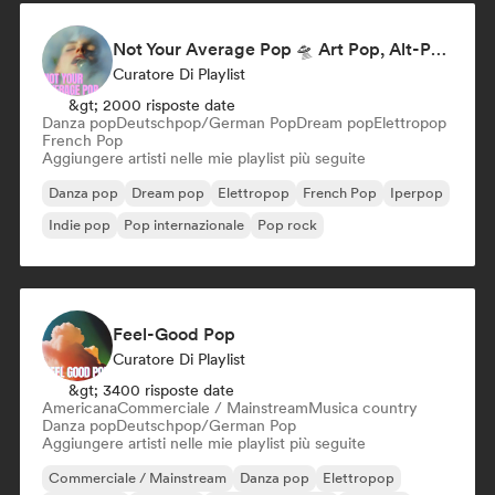
Not Your Average Pop 🛸 Art Pop, Alt-Pop & Indie Pop
Curatore Di Playlist
&gt; 2000 risposte date
Danza pop
Deutschpop/German Pop
Dream pop
Elettropop
French Pop
Aggiungere artisti nelle mie playlist più seguite
Danza pop
Dream pop
Elettropop
French Pop
Iperpop
Indie pop
Pop internazionale
Pop rock
Feel-Good Pop
Curatore Di Playlist
&gt; 3400 risposte date
Americana
Commerciale / Mainstream
Musica country
Danza pop
Deutschpop/German Pop
Aggiungere artisti nelle mie playlist più seguite
Commerciale / Mainstream
Danza pop
Elettropop