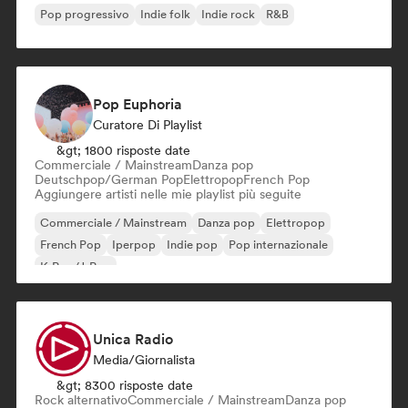
Pop progressivo
Indie folk
Indie rock
R&B
Pop Euphoria
Curatore Di Playlist
&gt; 1800 risposte date
Commerciale / Mainstream
Danza pop
Deutschpop/German Pop
Elettropop
French Pop
Aggiungere artisti nelle mie playlist più seguite
Commerciale / Mainstream
Danza pop
Elettropop
French Pop
Iperpop
Indie pop
Pop internazionale
K-Pop/J-Pop
Unica Radio
Media/Giornalista
&gt; 8300 risposte date
Rock alternativo
Commerciale / Mainstream
Danza pop