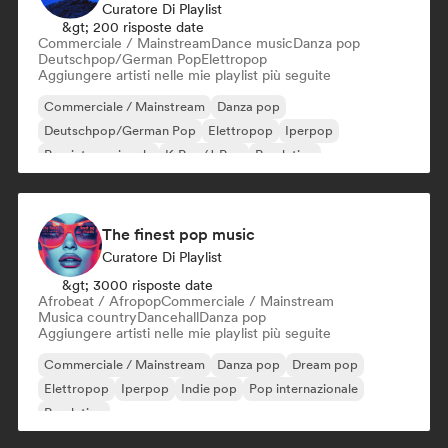
Curatore Di Playlist
&gt; 200 risposte date
Commerciale / Mainstream
Dance music
Danza pop
Deutschpop/German Pop
Elettropop
Aggiungere artisti nelle mie playlist più seguite
Commerciale / Mainstream
Danza pop
Deutschpop/German Pop
Elettropop
Iperpop
Pop internazionale
K-Pop/J-Pop
Pop latino
The finest pop music
Curatore Di Playlist
&gt; 3000 risposte date
Afrobeat / Afropop
Commerciale / Mainstream
Musica country
Dancehall
Danza pop
Aggiungere artisti nelle mie playlist più seguite
Commerciale / Mainstream
Danza pop
Dream pop
Elettropop
Iperpop
Indie pop
Pop internazionale
Pop latino