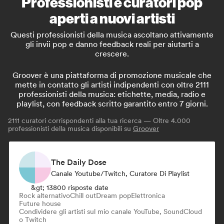
Professionisti e curatori pop
aperti a nuovi artisti
Questi professionisti della musica ascoltano attivamente
gli invii pop e danno feedback reali per aiutarti a
crescere.
Groover è una piattaforma di promozione musicale che
mette in contatto gli artisti indipendenti con oltre 2111
professionisti della musica: etichette, media, radio e
playlist, con feedback scritto garantito entro 7 giorni.
2111
curatori corrispondenti alla tua ricerca — Oltre 4.000
professionisti della musica disponibili su
Groover
The Daily Dose
Canale Youtube/Twitch, Curatore Di Playlist
&gt; 13800 risposte date
Rock alternativo
Chill out
Dream pop
Elettronica
Future house
Condividere gli artisti sul mio canale YouTube, SoundCloud
o Twitch