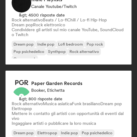
Canale Youtube/Twitch
&gt; 4500 risposte date
Rock alternativo
Beats / Lo-fi
Chill / Lo-fi Hip-Hop
Dream pop
Rock elettronico
Condividere gli artisti sul mio canale YouTube, SoundCloud
o Twitch
Dream pop
Indie pop
Lofi bedroom
Pop rock
Pop psichedelico
Synthpop
Rock alternativo
Garage rock
Paper Garden Records
Booker, Etichetta
&gt; 800 risposte date
Rock alternativo
Musica asiatica
Funk brasiliano
Dream pop
Elettropop
Mettere in contatto gli artisti con opportunità di eventi dal
vivo
Ingaggiare artisti o pubblicare la loro musica
Dream pop
Elettropop
Indie pop
Pop psichedelico