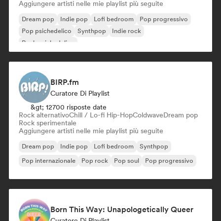
Aggiungere artisti nelle mie playlist più seguite
Dream pop
Indie pop
Lofi bedroom
Pop progressivo
Pop psichedelico
Synthpop
Indie rock
Rock psichedelico
BIRP.fm
Curatore Di Playlist
&gt; 12700 risposte date
Rock alternativo
Chill / Lo-fi Hip-Hop
Coldwave
Dream pop
Rock sperimentale
Aggiungere artisti nelle mie playlist più seguite
Dream pop
Indie pop
Lofi bedroom
Synthpop
Pop internazionale
Pop rock
Pop soul
Pop progressivo
Born This Way: Unapologetically Queer
Curatore Di Playlist