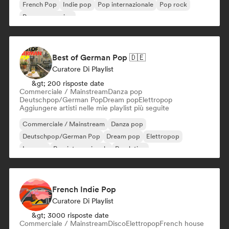
French Pop
Indie pop
Pop internazionale
Pop rock
Pop progressivo
Best of German Pop 🇩🇪
Curatore Di Playlist
&gt; 200 risposte date
Commerciale / Mainstream
Danza pop
Deutschpop/German Pop
Dream pop
Elettropop
Aggiungere artisti nelle mie playlist più seguite
Commerciale / Mainstream
Danza pop
Deutschpop/German Pop
Dream pop
Elettropop
Iperpop
Pop internazionale
Pop latino
French Indie Pop
Curatore Di Playlist
&gt; 3000 risposte date
Commerciale / Mainstream
Disco
Elettropop
French house