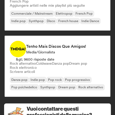
French Pop
Aggiungere artisti nelle mie playlist più seguite
Commerciale / Mainstream
Elettropop
French Pop
Indie pop
Synthpop
Disco
French house
Indie Dance
Tenho Mais Discos Que Amigos!
Media/Giornalista
&gt; 9600 risposte date
Rock alternativo
Coldwave
Danza pop
Dream pop
Rock elettronico
Scrivere articoli
Danza pop
Indie pop
Pop rock
Pop progressivo
Pop psichedelico
Synthpop
Dream pop
Rock alternativo
Vuoi contattare questi
professionisti della musica?