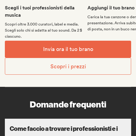
Scegli i tuoi professionisti della
Aggiungi il tuo brano
musica
Carica la tua canzone o d
presentazione. Arriva subito
Scopri oltre 3.000 curatori, label e media.
di posta, non in un buco ne
Scegli solo chi si adatta al tuo sound. Da 2 $
ciascuno.
Invia ora il tuo brano
Scopri i prezzi
Domande frequenti
Come faccio a trovare i professionisti e i