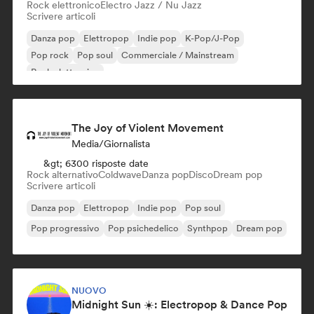
Rock elettronico
Electro Jazz / Nu Jazz
Scrivere articoli
Danza pop
Elettropop
Indie pop
K-Pop/J-Pop
Pop rock
Pop soul
Commerciale / Mainstream
Rock elettronico
The Joy of Violent Movement
Media/Giornalista
&gt; 6300 risposte date
Rock alternativo
Coldwave
Danza pop
Disco
Dream pop
Scrivere articoli
Danza pop
Elettropop
Indie pop
Pop soul
Pop progressivo
Pop psichedelico
Synthpop
Dream pop
NUOVO
Midnight Sun ☀️: Electropop & Dance Pop