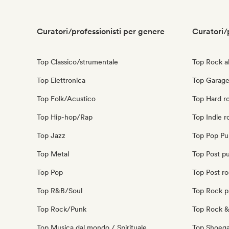
Curatori/professionisti per genere
Curatori/
Top Classico/strumentale
Top Rock al
Top Elettronica
Top Garage
Top Folk/Acustico
Top Hard r
Top Hip-hop/Rap
Top Indie r
Top Jazz
Top Pop Pu
Top Metal
Top Post p
Top Pop
Top Post r
Top R&B/Soul
Top Rock p
Top Rock/Punk
Top Rock & 
Top Musica dal mondo / Spirituale
Top Shoeg