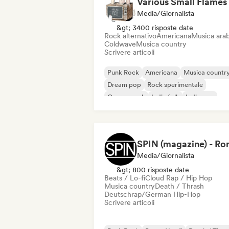
Various Small Flames
Media/Giornalista
&gt; 3400 risposte date
Rock alternativo
Americana
Musica ara
Coldwave
Musica country
Scrivere articoli
Punk Rock
Americana
Musica countr
Dream pop
Rock sperimentale
Garage rock
Indie folk
Indie pop
Media/Giornalista
&gt; 800 risposte date
Beats / Lo-fi
Cloud Rap / Hip Hop
Musica country
Death / Thrash
Deutschrap/German Hip-Hop
Scrivere articoli