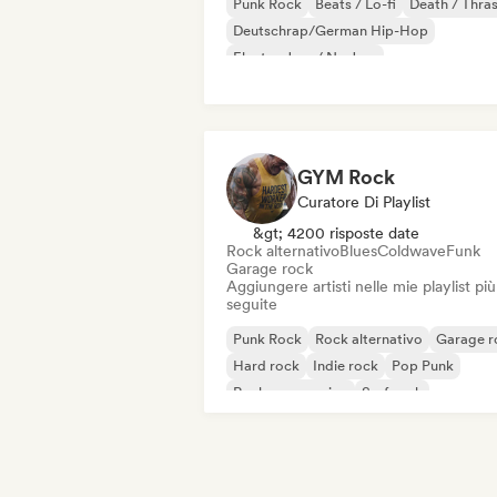
Punk Rock
Beats / Lo-fi
Death / Thra
Deutschrap/German Hip-Hop
Electro Jazz / Nu Jazz
Elettronica sperimentale
Rock sperimentale
Hip-hop
GYM Rock
Curatore Di Playlist
&gt; 4200 risposte date
Rock alternativo
Blues
Coldwave
Funk
Garage rock
Aggiungere artisti nelle mie playlist più
seguite
Punk Rock
Rock alternativo
Garage r
Hard rock
Indie rock
Pop Punk
Rock progressivo
Surf rock