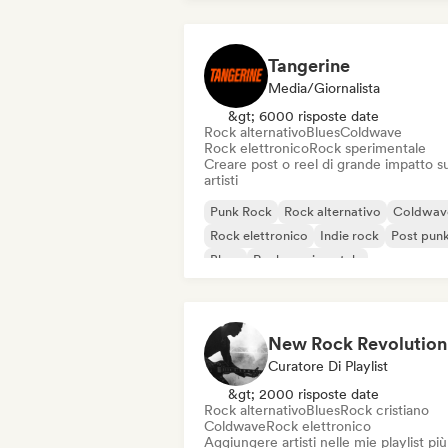
Tangerine
Media/Giornalista
&gt; 6000 risposte date
Rock alternativo
Blues
Coldwave
Rock elettronico
Rock sperimentale
Creare post o reel di grande impatto su
artisti
Punk Rock
Rock alternativo
Coldwav
Rock elettronico
Indie rock
Post pun
Blues
Rock sperimentale
New Rock Revolution
Curatore Di Playlist
&gt; 2000 risposte date
Rock alternativo
Blues
Rock cristiano
Coldwave
Rock elettronico
Aggiungere artisti nelle mie playlist più