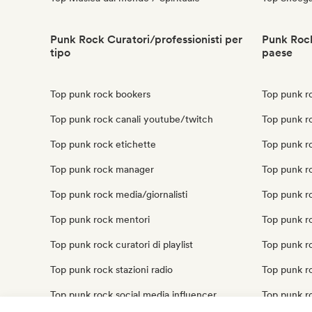
Punk Rock Curatori/professionisti per
Punk Rock
tipo
paese
Top punk rock bookers
Top punk r
Top punk rock canali youtube/twitch
Top punk ro
Top punk rock etichette
Top punk r
Top punk rock manager
Top punk ro
Top punk rock media/giornalisti
Top punk r
Top punk rock mentori
Top punk ro
Top punk rock curatori di playlist
Top punk r
Top punk rock stazioni radio
Top punk r
Top punk rock social media influencer
Top punk r