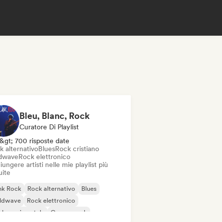
Bleu, Blanc, Rock
Curatore Di Playlist
&gt; 700 risposte date
k alternativo
Blues
Rock cristiano
dwave
Rock elettronico
ungere artisti nelle mie playlist più
uite
nk Rock
Rock alternativo
Blues
ldwave
Rock elettronico
k sperimentale
Garage rock