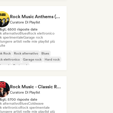
ie rock
Rock Music Anthems (MonkeyPlaylists)
Curatore Di Playlist
&gt; 6500 risposte date
k alternativo
Blues
Rock elettronico
k sperimentale
Garage rock
ungere artisti nelle mie playlist più
uite
nk Rock
Rock alternativo
Blues
k elettronico
Garage rock
Hard rock
ie rock
Post punk
Rock Music - Classic Rock - Modern Rock
Curatore Di Playlist
&gt; 5700 risposte date
k alternativo
Blues
Coldwave
k elettronico
Rock sperimentale
ungere artisti nelle mie playlist più