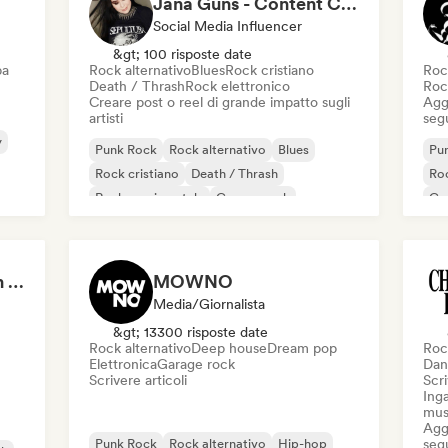
Jana Guns - Content Creator
Social Media Influencer
&gt; 100 risposte date
ba
Rock alternativo
Blues
Rock cristiano
Roc
Death / Thrash
Rock elettronico
Roc
Creare post o reel di grande impatto sugli
Aggi
artisti
seg
y
Punk Rock
Rock alternativo
Blues
Pu
Rock cristiano
Death / Thrash
Roc
Rock sperimentale
Garage rock
Ga
Hard rock
Met
SPIN (magazine) - Ron Hart
MOWNO
Media/Giornalista
&gt; 13300 risposte date
Rock alternativo
Deep house
Dream pop
Roc
Elettronica
Garage rock
Dan
Scrivere articoli
Scri
Inga
mus
Aggi
Punk Rock
Rock alternativo
Hip-hop
seg