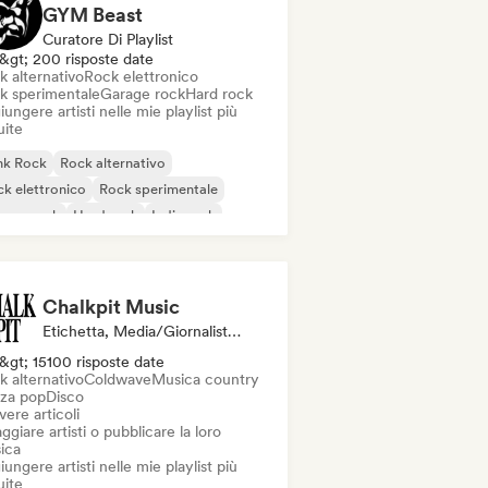
GYM Beast
Curatore Di Playlist
&gt; 200 risposte date
k alternativo
Rock elettronico
k sperimentale
Garage rock
Hard rock
ungere artisti nelle mie playlist più
uite
nk Rock
Rock alternativo
k elettronico
Rock sperimentale
rage rock
Hard rock
Indie rock
al / Heavy metal
Chalkpit Music
Etichetta, Media/Giornalista, Curatore Di Playlist
&gt; 15100 risposte date
k alternativo
Coldwave
Musica country
za pop
Disco
vere articoli
ggiare artisti o pubblicare la loro
ica
ungere artisti nelle mie playlist più
uite