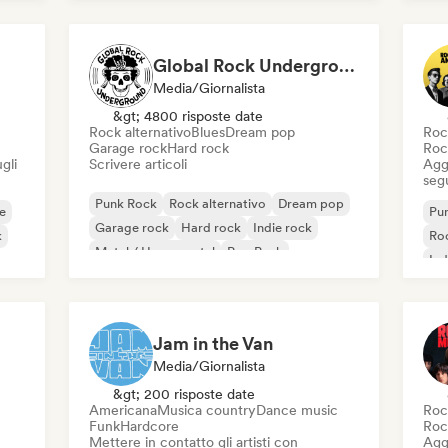
Ind
Global Rock Underground
Media/Giornalista
&gt; 4800 risposte date
Rock alternativo
Blues
Dream pop
Roc
Garage rock
Hard rock
Roc
gli
Scrivere articoli
Aggi
seg
Punk Rock
Rock alternativo
Dream pop
e
Pu
Garage rock
Hard rock
Indie rock
k
Roc
Metal / Heavy metal
Pop Punk
Ind
Jam in the Van
Media/Giornalista
&gt; 200 risposte date
Americana
Musica country
Dance music
Roc
Funk
Hardcore
Roc
Mettere in contatto gli artisti con
Aggi