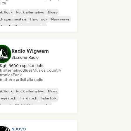
uite
nk Rock
Rock alternativo
Blues
k sperimentale
Hard rock
New wave
t rock
Rock progressivo
Radio Wigwam
Stazione Radio
&gt; 9600 risposte date
k alternativo
Blues
Musica country
tronica
Funk
mettere artisti alla radio
nk Rock
Rock alternativo
Blues
rage rock
Hard rock
Indie folk
ie rock
Metal / Heavy metal
NUOVO