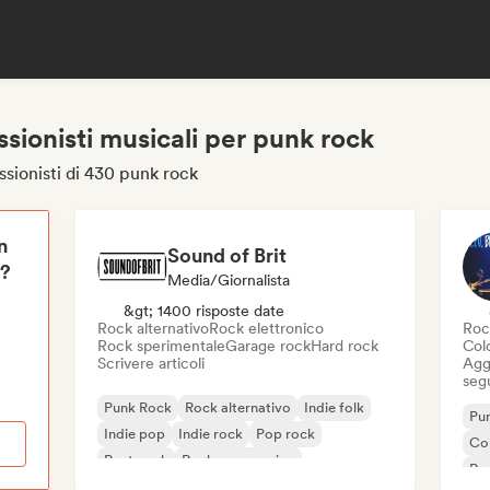
essionisti musicali per punk rock
ssionisti di 430 punk rock
n
Sound of Brit
i?
Media/Giornalista
&gt; 1400 risposte date
Rock alternativo
Rock elettronico
Roc
Rock sperimentale
Garage rock
Hard rock
Col
Scrivere articoli
Aggi
seg
Punk Rock
Rock alternativo
Indie folk
Pu
Indie pop
Indie rock
Pop rock
Co
Post punk
Rock progressivo
Roc