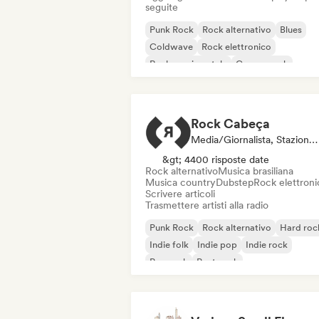
seguite
Punk Rock
Rock alternativo
Blues
Coldwave
Rock elettronico
Rock sperimentale
Garage rock
Indie rock
Rock Cabeça
Media/Giornalista, Stazione Radio
&gt; 4400 risposte date
Rock alternativo
Musica brasiliana
Musica country
Dubstep
Rock elettroni
Scrivere articoli
Trasmettere artisti alla radio
Punk Rock
Rock alternativo
Hard roc
Indie folk
Indie pop
Indie rock
Pop rock
Post punk