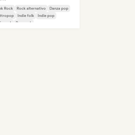
nk Rock
Rock alternativo
Danza pop
ettropop
Indie folk
Indie pop
ie rock
Pop rock