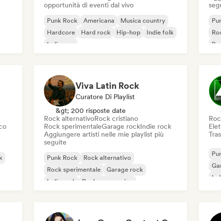
opportunità di eventi dal vivo
seg
Punk Rock
Americana
Musica country
Pu
Hardcore
Hard rock
Hip-hop
Indie folk
Roc
Indie pop
Pos
Viva Latin Rock
Curatore Di Playlist
&gt; 200 risposte date
Rock alternativo
Rock cristiano
Roc
co
Rock sperimentale
Garage rock
Indie rock
Elet
Aggiungere artisti nelle mie playlist più
Tras
seguite
Pu
k
Punk Rock
Rock alternativo
Ga
Rock sperimentale
Garage rock
Ind
Indie rock
Rock progressivo
Rock psichedelico
Rock & Roll / Rock classico