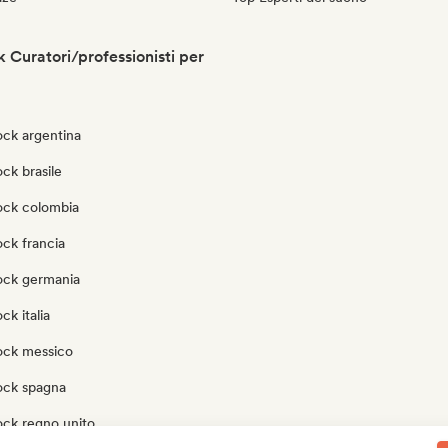
 Curatori/professionisti per
ock argentina
ck brasile
ock colombia
ck francia
ock germania
ck italia
ock messico
ock spagna
ock regno unito