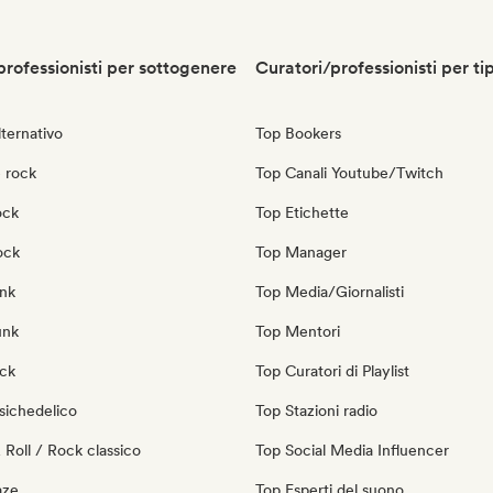
professionisti per sottogenere
Curatori/professionisti per ti
ternativo
Top Bookers
 rock
Top Canali Youtube/Twitch
ock
Top Etichette
ock
Top Manager
nk
Top Media/Giornalisti
unk
Top Mentori
ock
Top Curatori di Playlist
sichedelico
Top Stazioni radio
Roll / Rock classico
Top Social Media Influencer
aze
Top Esperti del suono