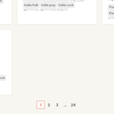
sh
Indie folk
Indie pop
Indie rock
Pu
Pop rock
Pop psichedelico
El
Ind
ock
1
2
3
...
24